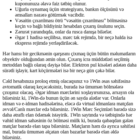
kuponunuza əlavə faiz tətbiq olunur.
Uğurla oynamaq üçün strategiyanı, bankın ölçüsünü və
əmsalları nəzərə götürmək vacibdir.
Vəsaitin çıxarılması ötrü “vəsaitin çıxarılması” bölməsinə
keçin və bağlı bildiyiniz hesabdan çıxarış üsulunu seçin.
Zərurət yarandıqda, onlar da rusca danışa bilərlər.
Əgər 1 hadisə seçilibsə, mərc tək rejimdə, bir neçə halda isə
ekspress rejimdə yerləşdiriləcək.
Hər hansı bir gecikmənin qarşısını çixmaq üçün bütün məlumatların
obyektiv olduğundan əmin olun. Çıxarış icra müddətləri seçilmiş
metoddan bağlı olaraq dəyişə bilər. Elektron pul kisələri adətən daha
sürətli işləyir, kart köçürmələri isə bir neçə gün çəkə bilər.
Cəld hesabınıza proloq etmiş olacaqsınız və 1Win əsas səhifəsinə
avtomatik olaraq keçəcəksiniz, burada isə ümumən bölmələrə
çıxışınız olacaq. Əgər idman mərclərini xoşlayırsınızsa, arxayın ola
bilərsiniz ki, 1Win-də bunun üçün ən sayda alətlər var. Onlarla
idman və e-idman hadisələrinə, eləcə də virtual idmanlara matçdan
əvvəl/Canlı mərclər edə bilərsiniz. 1Win Mərc Seçimləri barədə sizə
daha ətraflı elan ödəmək istəyirik. 1Win saytında və tətbiqində hər
vahid idman sahəsinin öz bölməsi mülk ki, burada qabaqdan gələn
matçlar barədə elan tapa bilərsiniz. Matçların həm də ayrıca səhifəsi
mal, burada ümumən əlçatan olan bazarlar barədə elan əldə
bilərsiniz.