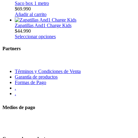
Saco box 1 metro
$
69.990
Añadir al carrito
Zapatillas And1 Charge Kids
$
44.990
Seleccionar opciones
Partners
Términos y Condiciones de Venta
Garantía de productos
Formas de Pago
.
.
Medios de pago