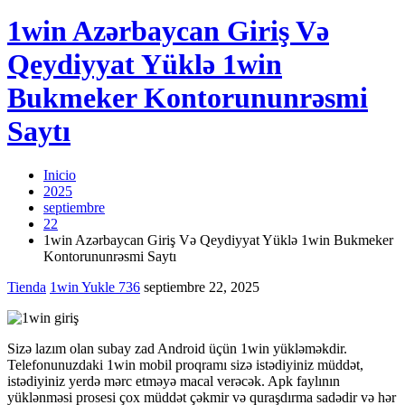
1win Azərbaycan Giriş Və
Qeydiyyat Yüklə 1win
Bukmeker Kontorununrəsmi
Saytı
Inicio
2025
septiembre
22
1win Azərbaycan Giriş Və Qeydiyyat Yüklə 1win Bukmeker
Kontorununrəsmi Saytı
Tienda
1win Yukle 736
septiembre 22, 2025
Sizə lazım olan subay zad Android üçün 1win yükləməkdir.
Telefonunuzdaki 1win mobil proqramı sizə istədiyiniz müddət,
istədiyiniz yerdə mərc etməyə macal verəcək. Apk faylının
yüklənməsi prosesi çox müddət çəkmir və quraşdırma sadədir və hər