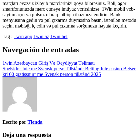
matçları əvəzsiz izləyib mərclərinizi qoya bilərəsiniz. Bəli, əgər
smartfonunuzda mərc etməyə imtiyaz verirsinizsə, 1Win mobil veb-
saytını açın və pulsuz olaraq tətbiqi cihazınıza endirin. Bank
menyusuna gedin və pul çıxarma düyməsinə basın, istənilən metodu
seçin, məbləği iç edin və pul çıxarma sorğunuzu həyata keçirin.
Tag :
1win app
1win az
1win bet
Navegación de entradas
1win Azərbaycan Giriş Və Qeydiyyat Təlimatı
Spelsidor Inte me Svensk perso Tillstånd: Betting Inte casino Betser
kr100 gratissnurr me Svensk person tillstånd 2025
Escrito por
Tienda
Deja una respuesta