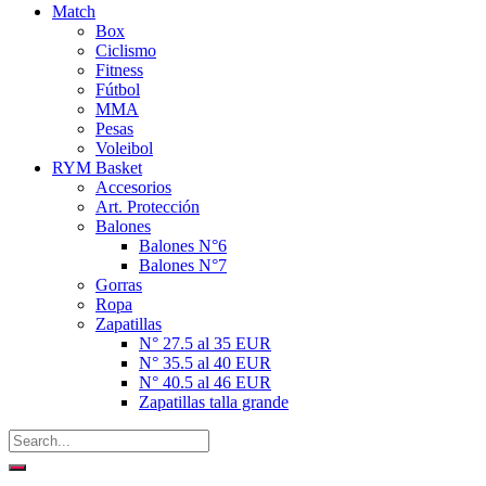
Match
Box
Ciclismo
Fitness
Fútbol
MMA
Pesas
Voleibol
RYM Basket
Accesorios
Art. Protección
Balones
Balones N°6
Balones N°7
Gorras
Ropa
Zapatillas
N° 27.5 al 35 EUR
N° 35.5 al 40 EUR
N° 40.5 al 46 EUR
Zapatillas talla grande