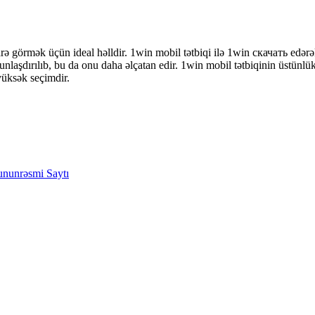
 idarə görmək üçün ideal həlldir. 1win mobil tətbiqi ilə 1win скачать e
aşdırılıb, bu da onu daha əlçatan edir. 1win mobil tətbiqinin üstünlükl
 yüksək seçimdir.
nunrəsmi Saytı