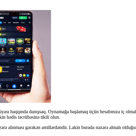
rsiyası haqqında danışsaq. Oynamağa başlamaq üçün hesabınıza iç olmal
in hədis təcrübəsinə tikili olun.
rə alınması gərəkən amillərdəndir. Lakin burada nəzərə almalı olduğunuz