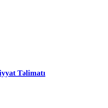
yyat Təlimatı