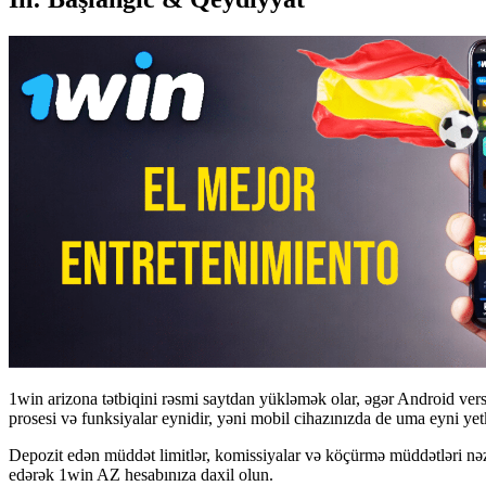
1win arizona tətbiqini rəsmi saytdan yükləmək olar, əgər Android ve
prosesi və funksiyalar eynidir, yəni mobil cihazınızda de uma eyni yetk
Depozit edən müddət limitlər, komissiyalar və köçürmə müddətləri nəzə
edərək 1win AZ hesabınıza daxil olun.