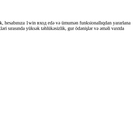
dərək, hesabınıza 1win вход edə və ümumən funksionallıqdan yararlana
əri sırasında yüksək təhlükəsizlik, gur ödənişlər və əməli vaxtda