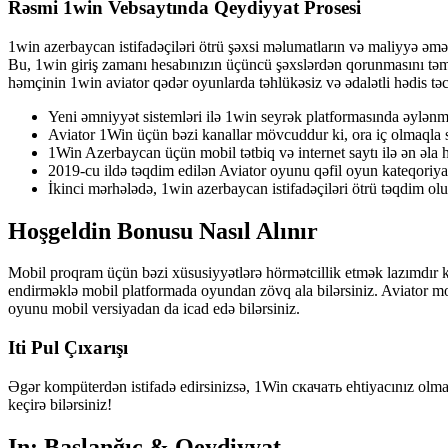
Rəsmi 1win Vebsaytında Qeydiyyat Prosesi
1win azerbaycan istifadəçiləri ötrü şəxsi məlumatların və maliyyə əməliy
Bu, 1win giriş zamanı hesabınızın üçüncü şəxslərdən qorunmasını təmi
həmçinin 1win aviator qədər oyunlarda təhlükəsiz və ədalətli hədis təcr
Yeni əmniyyət sistemləri ilə 1win seyrək platformasında əylənm
Aviator 1Win üçün bəzi kanallar mövcuddur ki, ora iç olmaqla siq
1Win Azerbaycan üçün mobil tətbiq və internet saytı ilə ən əla h
2019-cu ildə təqdim edilən Aviator oyunu qəfil oyun kateqoriyas
İkinci mərhələdə, 1win azerbaycan istifadəçiləri ötrü təqdim ol
Hoşgeldin Bonusu Nasıl Alınır
Mobil proqram üçün bəzi xüsusiyyətlərə hörmətcillik etmək lazımdır ki
endirməklə mobil platformada oyundan zövq ala bilərsiniz. Aviator m
oyunu mobil versiyadan da icad edə bilərsiniz.
Iti Pul Çıxarışı
Əgər kompüterdən istifadə edirsinizsə, 1Win скачать ehtiyacınız olma
keçirə bilərsiniz!
In: Başlanğıc & Qeydiyyat