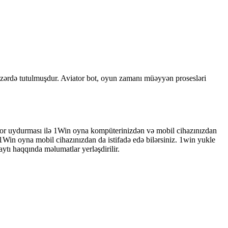
əzərdə tutulmuşdur. Aviator bot, oyun zamanı müəyyən prosesləri
or uydurması ilə 1Win oyna kompüterinizdən və mobil cihazınızdan
 1Win oyna mobil cihazınızdan da istifadə edə bilərsiniz. 1win yukle
tı haqqında məlumatlar yerləşdirilir.