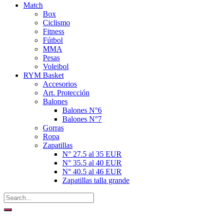
Match
Box
Ciclismo
Fitness
Fútbol
MMA
Pesas
Voleibol
RYM Basket
Accesorios
Art. Protección
Balones
Balones N°6
Balones N°7
Gorras
Ropa
Zapatillas
N° 27.5 al 35 EUR
N° 35.5 al 40 EUR
N° 40.5 al 46 EUR
Zapatillas talla grande