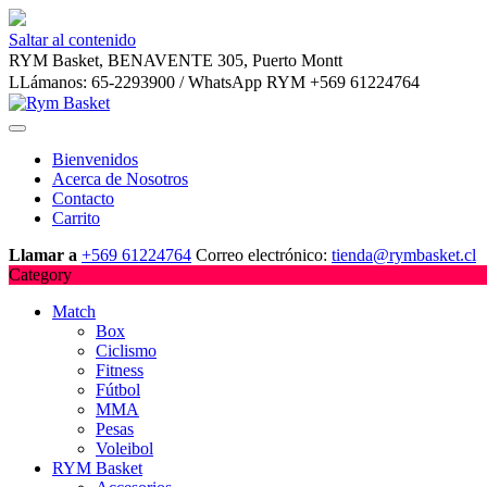
Saltar al contenido
RYM Basket, BENAVENTE 305, Puerto Montt
LLámanos: 65-2293900 / WhatsApp RYM +569 61224764
Bienvenidos
Acerca de Nosotros
Contacto
Carrito
Llamar a
+569 61224764
Correo electrónico:
tienda@rymbasket.cl
Category
Match
Box
Ciclismo
Fitness
Fútbol
MMA
Pesas
Voleibol
RYM Basket