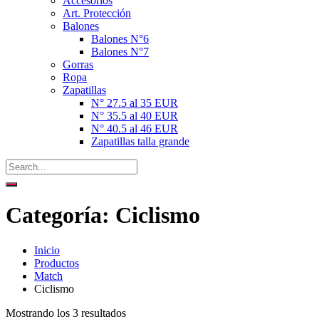
Accesorios
Art. Protección
Balones
Balones N°6
Balones N°7
Gorras
Ropa
Zapatillas
N° 27.5 al 35 EUR
N° 35.5 al 40 EUR
N° 40.5 al 46 EUR
Zapatillas talla grande
Categoría:
Ciclismo
Inicio
Productos
Match
Ciclismo
Mostrando los 3 resultados