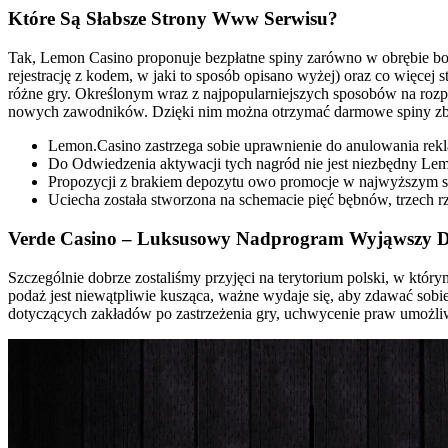
Które Są Słabsze Strony Www Serwisu?
Tak, Lemon Casino proponuje bezpłatne spiny zarówno w obrębie bonu
rejestrację z kodem, w jaki to sposób opisano wyżej) oraz co więcej
różne gry. Określonym wraz z najpopularniejszych sposobów na rozp
nowych zawodników. Dzięki nim można otrzymać darmowe spiny zbyt
Lemon.Casino zastrzega sobie uprawnienie do anulowania rek
Do Odwiedzenia aktywacji tych nagród nie jest niezbędny Le
Propozycji z brakiem depozytu owo promocje w najwyższym st
Uciecha została stworzona na schemacie pięć bębnów, trzech r
Verde Casino – Luksusowy Nadprogram Wyjąwszy 
Szczególnie dobrze zostaliśmy przyjęci na terytorium polski, w któr
podaż jest niewątpliwie kusząca, ważne wydaje się, aby zdawać so
dotyczących zakładów po zastrzeżenia gry, uchwycenie praw umożliwi