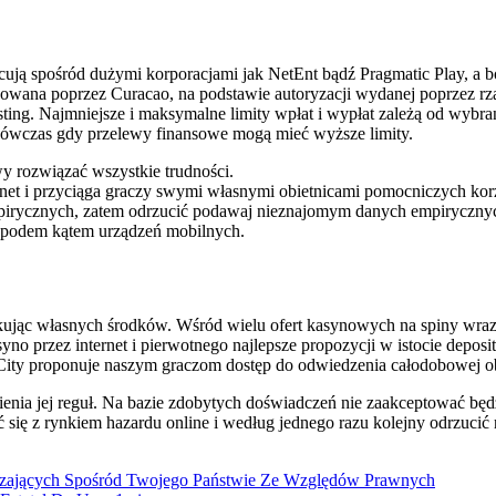
acują spośród dużymi korporacjami jak NetEnt bądź Pragmatic Play, a b
nowana poprzez Curacao, na podstawie autoryzacji wydanej poprzez rz
g. Najmniejsze i maksymalne limity wpłat i wypłat zależą od wybranej
wówczas gdy przelewy finansowe mogą mieć wyższe limity.
y rozwiązać wszystkie trudności.
net i przyciąga graczy swymi własnymi obietnicami pomocniczych korz
pirycznych, zatem odrzucić podawaj nieznajomym danych empiryczny
 spodem kątem urządzeń mobilnych.
ykując własnych środków. Wśród wielu ofert kasynowych na spiny wra
syno przez internet i pierwotnego najlepsze propozycji w istocie depos
ity proponuje naszym graczom dostęp do odwiedzenia całodobowej obs
ia jej reguł. Na bazie zdobytych doświadczeń nie zaakceptować będzie 
wać się z rynkiem hazardu online i według jednego razu kolejny odrzu
dzających Spośród Twojego Państwie Ze Względów Prawnych