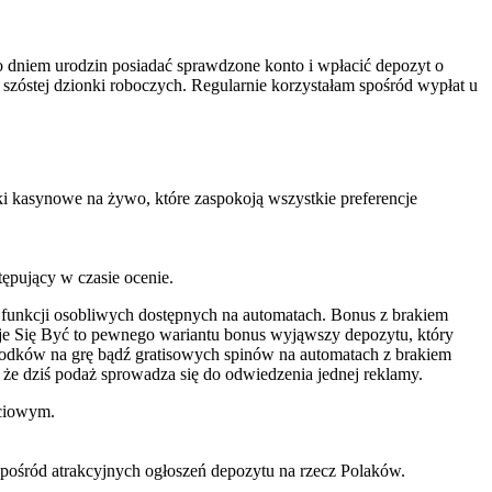
o dniem urodzin posiadać sprawdzone konto i wpłacić depozyt o
szóstej dzionki roboczych. Regularnie korzystałam spośród wypłat u
i kasynowe na żywo, które zaspokoją wszystkie preferencje
ępujący w czasie ocenie.
unkcji osobliwych dostępnych na automatach. Bonus z brakiem
je Się Być to pewnego wariantu bonus wyjąwszy depozytu, który
 środków na grę bądź gratisowych spinów na automatach z brakiem
że dziś podaż sprowadza się do odwiedzenia jednej reklamy.
eciowym.
 spośród atrakcyjnych ogłoszeń depozytu na rzecz Polaków.