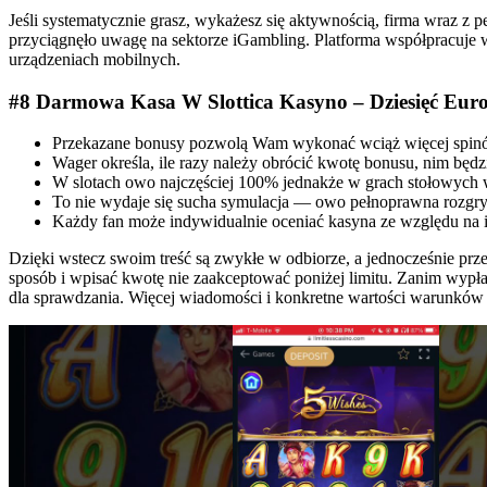
Jeśli systematycznie grasz, wykażesz się aktywnością, firma wraz z
przyciągnęło uwagę na sektorze iGambling. Platforma współpracuje 
urządzeniach mobilnych.
#8 Darmowa Kasa W Slottica Kasyno – Dziesięć Eur
Przekazane bonusy pozwolą Wam wykonać wciąż więcej spinów d
Wager określa, ile razy należy obrócić kwotę bonusu, nim będ
W slotach owo najczęściej 100% jednakże w grach stołowych 
To nie wydaje się sucha symulacja — owo pełnoprawna rozgry
Każdy fan może indywidualnie oceniać kasyna ze względu na i
Dzięki wstecz swoim treść są zwykłe w odbiorze, a jednocześnie prz
sposób i wpisać kwotę nie zaakceptować poniżej limitu. Zanim wyp
dla sprawdzania. Więcej wiadomości i konkretne wartości warunków