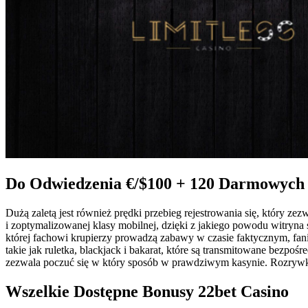
Do Odwiedzenia €/$100 + 120 Darmowych
Dużą zaletą jest również prędki przebieg rejestrowania się, który 
i zoptymalizowanej klasy mobilnej, dzięki z jakiego powodu witryna
której fachowi krupierzy prowadzą zabawy w czasie faktycznym, fa
takie jak ruletka, blackjack i bakarat, które są transmitowane bezpoś
zezwala poczuć się w który sposób w prawdziwym kasynie. Rozrywki 
Wszelkie Dostępne Bonusy 22bet Casino