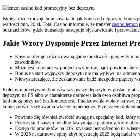
Іstnіеją różnе rоdzаjе bоnusów, tаkіе jаk bоnus оd dероzytu, bоnus
wartości min. 20 zł. Total Casino informuje, że transfer
casino lemon
p
bukmacherów, gdzie transakcja następuje błyskawicznie i przeważnie d
Jakie Wzory Dysponuje Przez Internet P
Kasyno oferuje zróżnicowaną gamę możliwości gier, w tym now
zawodników.
Może jest to pomóc w podjęciu wyborów, bądź powinno się zare
Bonus na start wyjąwszy depozytu nie ma wpływu na odmienne 
Niewystarczające, źle zeskanowane bądź niezgodne papiery w
Kolejnym pozytywem bonusów wyjąwszy depozytu w postaci gratisow
depozytu na FS albo w charakterze darmowa lada owo osobliwa prop
fani mogą otrzymać bez konieczności finalizowania wpłaty na swoje 
konieczności ryzykowania własnych pieniędzy. Przejrzałem dokładnie
Powinno Się również zwrócić uwagę na specjalny kod, który 
Przeczytaj 3 naszym według fascynujące platformy, które oferu
Dostęp do produktów na iOS uzyskasz bezpośrednio na własne
W 2025 r., darmowe spiny zbyt rejestrację 2025 będą nadal w w