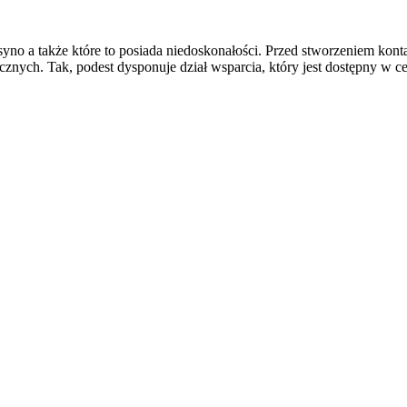
 kasyno a także które to posiada niedoskonałości. Przed stworzeniem 
znych. Tak, podest dysponuje dział wsparcia, który jest dostępny w c