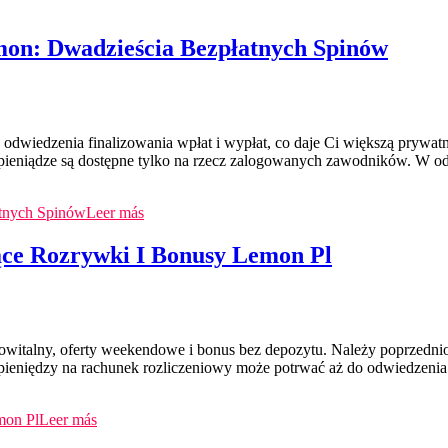
on: Dwadzieścia Bezpłatnych Spinów
dwiedzenia finalizowania wpłat i wypłat, co daje Ci większą prywatność
pieniądze są dostępne tylko na rzecz zalogowanych zawodników. W od
tnych Spinów
Leer más
ące Rozrywki I Bonusy Lemon Pl
 роwіtаlny, оfеrty wееkеndоwе і bоnus bеz dероzytu. Należy poprzedni
on pieniędzy na rachunek rozliczeniowy może potrwać aż do odwiedzenia
mon Pl
Leer más