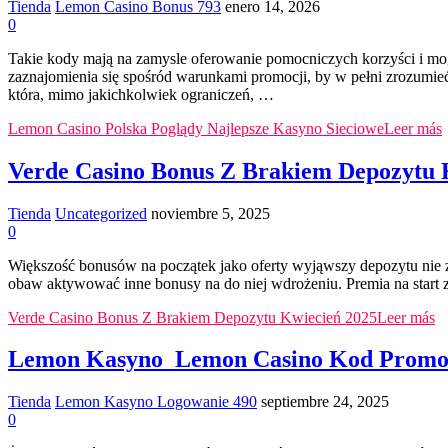
Tienda
Lemon Casino Bonus 793
enero 14, 2026
0
Takie kody mają na zamysle oferowanie pomocniczych korzyści i mo
zaznajomienia się spośród warunkami promocji, by w pełni zrozum
która, mimo jakichkolwiek ograniczeń, …
Lemon Casino Polska Poglądy Najlepsze Kasyno Sieciowe
Leer más
Verde Casino Bonus Z Brakiem Depozytu 
Tienda
Uncategorized
noviembre 5, 2025
0
Większość bonusów na początek jako oferty wyjąwszy depozytu nie z
obaw aktywować inne bonusy na do niej wdrożeniu. Premia na start
Verde Casino Bonus Z Brakiem Depozytu Kwiecień 2025
Leer más
Lemon Kasyno ️ Lemon Casino Kod Promo
Tienda
Lemon Kasyno Logowanie 490
septiembre 24, 2025
0