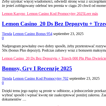
Żeby uzyskać więcej wiadomości, odwiedź stronę wraz z szczegółami
że jesteś zobligowany odebrać ten premia w ciągu 20 chwil od mome
Lemon Kasyno ️ Lemon Casino Kod Promocyjny 2025
Leer más
Lemon Casino ️ 20 Ds Bez Depozytu + Trze
Tienda
Lemon Casino Bonus 954
septiembre 23, 2025
0
Nadprogram powitalny owo dobry sposób, żeby przetestować rozrywk
50x (bonus Plus depozyt). Podczas zabawy wraz z bonusem maksymaln
Lemon Casino ️ 20 Ds Bez Depozytu + Trzech 000 Pln Plus Dwieści
Bonusy, Gry I Recenzje 2025
Tienda
Lemon Casino Kod Promocyjny 702
septiembre 23, 2025
0
Dzięki temu jego napisy są proste w odbiorze, a jednocześnie przek
wybrać sposób i wpisać kwotę nie zaakceptować poniżej zakresu. Z
dokumentów …