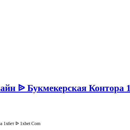
айн ᐉ Букмекерская Контора 1
а 1хбет ᐉ 1xbet Com