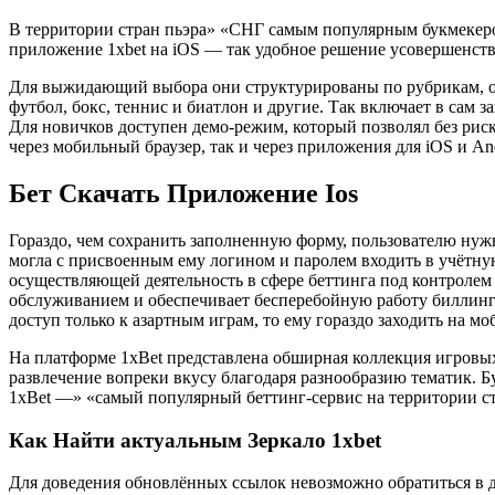
В территории стран пьэра» «СНГ самым популярным букмекером
приложение 1xbet на iOS — так удобное решение усовершенство
Для выжидающий выбора они структурированы по рубрикам, он
футбол, бокс, теннис и биатлон и другие. Так включает в сам
Для новичков доступен демо-режим, который позволял без рис
через мобильный браузер, так и через приложения для iOS и A
Бет Скачать Приложение Ios
Гораздо, чем сохранить заполненную форму, пользователю нужн
могла с присвоенным ему логином и паролем входить в учётную
осуществляющей деятельность в сфере беттинга под контролем п
обслуживанием и обеспечивает бесперебойную работу биллинго
доступ только к азартным играм, то ему гораздо заходить на мо
На платформе 1xBet представлена обширная коллекция игров
развлечение вопреки вкусу благодаря разнообразию тематик. Б
1xBet —» «самый популярный беттинг-сервис на территории с
Как Найти актуальным Зеркало 1xbet
Для доведения обновлённых ссылок невозможно обратиться в 