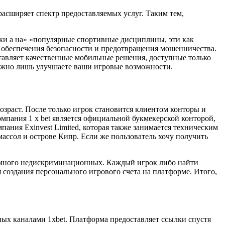
асширяет спектр предоставляемых услуг. Таким тем,
ки а на» «популярные спортивные дисциплины, эти как
ля обеспечения безопасности и предотвращения мошенничества.
тавляет качественные мобильные решения, доступные только
збожно лишь улучшаете ваши игровые возможности.
озраст. После только игрок становится клиентом конторы и
омпания 1 x bet является официальной букмекерской конторой,
пания Exinvest Limited, которая также занимается техническим
ссол и острове Кипр. Если же пользователь хочу получить
аммного недискриминационных. Каждый игрок либо найти
 создания персонального игрового счета на платформе. Итого,
х каналами 1xbet. Платформа предоставляет ссылки спустя