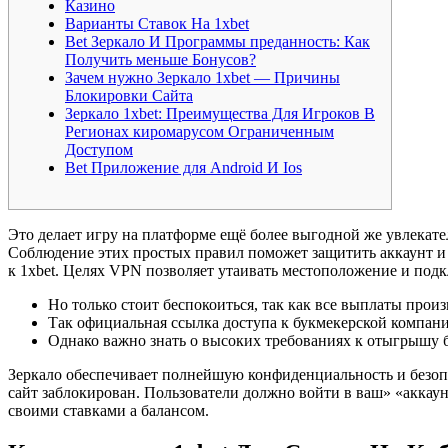
Казино
Варианты Ставок На 1xbet
Bet Зеркало И Программы преданность: Как
Получить меньше Бонусов?
Зачем нужно Зеркало 1xbet — Причины
Блокировки Сайта
Зеркало 1xbet: Преимущества Для Игроков В
Регионах киромарусом Ограниченным
Доступом
Bet Приложение для Android И Ios
Это делает игру на платформе ещё более выгодной же увлекате
Соблюдение этих простых правил поможет защитить аккаунт и 
к 1xbet. Целях VPN позволяет утаивать местоположение и подкл
Но только стоит беспокоиться, так как все выплаты произ
Так официальная ссылка доступа к букмекерской компании
Однако важно знать о высоких требованиях к отыгрышу б
Зеркало обеспечивает полнейшую конфиденциальность и безопа
сайт заблокирован. Пользователи должно войти в ваш» «аккаунт
своими ставками а балансом.