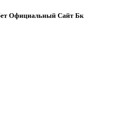
хбет Официальный Сайт Бк