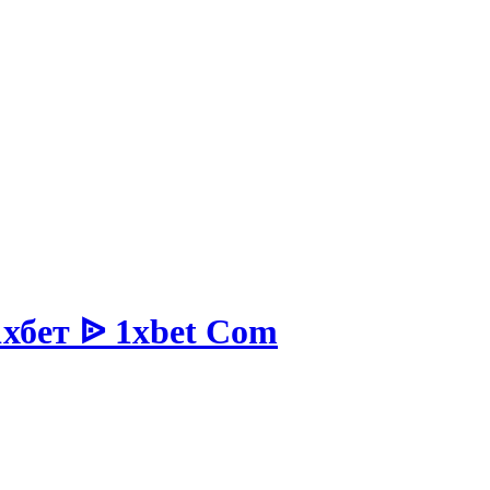
хбет ᐉ 1xbet Com