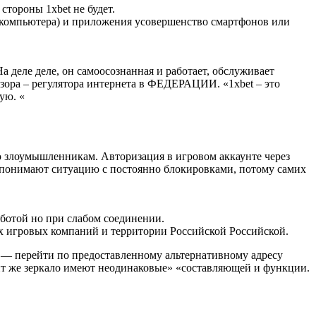
стороны 1xbet не будет.
 компьютера) и приложения усовершенство смартфонов или
 деле деле, он самоосознанная и работает, обслуживает
дзора – регулятора интернета в ФЕДЕРАЦИИ. «1xbet – это
ую. «
ю злоумышленникам. Авторизация в игровом аккаунте через
но понимают ситуацию с постоянно блокировками, потому самих
ботой но при слабом соединении.
ых игровых компаний и территории Российской Российской.
ы — перейти по предоставленному альтернативному адресу
айт же зеркало имеют неодинаковые» «составляющей и функции.