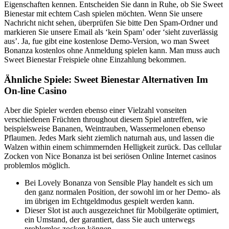
Eigenschaften kennen. Entscheiden Sie dann in Ruhe, ob Sie Sweet
Bienestar mit echtem Cash spielen möchten. Wenn Sie unsere
Nachricht nicht sehen, überprüfen Sie bitte Den Spam-Ordner und
markieren Sie unsere Email als ‘kein Spam’ oder ‘sieht zuverlässig
aus’. Ja, fue gibt eine kostenlose Demo-Version, wo man Sweet
Bonanza kostenlos ohne Anmeldung spielen kann. Man muss auch
Sweet Bienestar Freispiele ohne Einzahlung bekommen.
Ähnliche Spiele: Sweet Bienestar Alternativen Im
On-line Casino
Aber die Spieler werden ebenso einer Vielzahl vonseiten
verschiedenen Früchten throughout diesem Spiel antreffen, wie
beispielsweise Bananen, Weintrauben, Wassermelonen ebenso
Pflaumen. Jedes Mark sieht ziemlich naturnah aus, und lassen die
Walzen within einem schimmernden Helligkeit zurück. Das cellular
Zocken von Nice Bonanza ist bei seriösen Online Internet casinos
problemlos möglich.
Bei Lovely Bonanza von Sensible Play handelt es sich um
den ganz normalen Position, der sowohl im or her Demo- als
im übrigen im Echtgeldmodus gespielt werden kann.
Dieser Slot ist auch ausgezeichnet für Mobilgeräte optimiert,
ein Umstand, der garantiert, dass Sie auch unterwegs
problemlos zocken können.