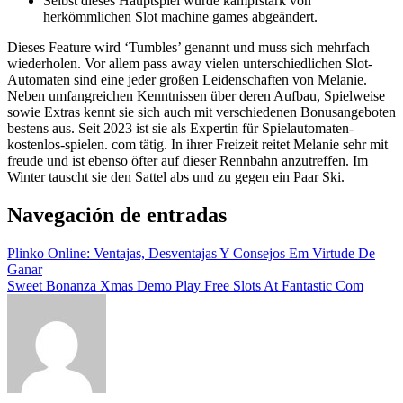
Selbst dieses Hauptspiel wurde kampfstark von
herkömmlichen Slot machine games abgeändert.
Dieses Feature wird ‘Tumbles’ genannt und muss sich mehrfach
wiederholen. Vor allem pass away vielen unterschiedlichen Slot-
Automaten sind eine jeder großen Leidenschaften von Melanie.
Neben umfangreichen Kenntnissen über deren Aufbau, Spielweise
sowie Extras kennt sie sich auch mit verschiedenen Bonusangeboten
bestens aus. Seit 2023 ist sie als Expertin für Spielautomaten-
kostenlos-spielen. com tätig. In ihrer Freizeit reitet Melanie sehr mit
freude und ist ebenso öfter auf dieser Rennbahn anzutreffen. Im
Winter tauscht sie den Sattel abs und zu gegen ein Paar Ski.
Navegación de entradas
Plinko Online: Ventajas, Desventajas Y Consejos Em Virtude De
Ganar
Sweet Bonanza Xmas Demo Play Free Slots At Fantastic Com