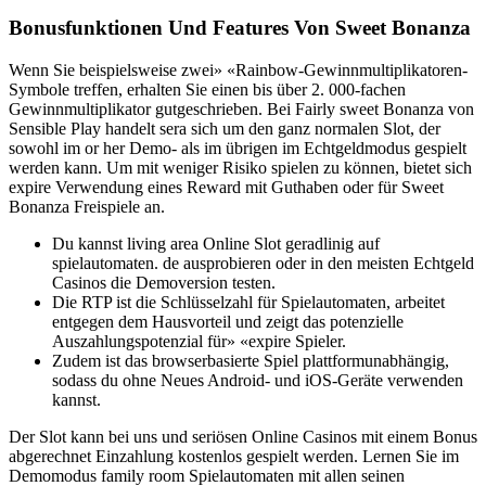
Bonusfunktionen Und Features Von Sweet Bonanza
Wenn Sie beispielsweise zwei» «Rainbow-Gewinnmultiplikatoren-
Symbole treffen, erhalten Sie einen bis über 2. 000-fachen
Gewinnmultiplikator gutgeschrieben. Bei Fairly sweet Bonanza von
Sensible Play handelt sera sich um den ganz normalen Slot, der
sowohl im or her Demo- als im übrigen im Echtgeldmodus gespielt
werden kann. Um mit weniger Risiko spielen zu können, bietet sich
expire Verwendung eines Reward mit Guthaben oder für Sweet
Bonanza Freispiele an.
Du kannst living area Online Slot geradlinig auf
spielautomaten. de ausprobieren oder in den meisten Echtgeld
Casinos die Demoversion testen.
Die RTP ist die Schlüsselzahl für Spielautomaten, arbeitet
entgegen dem Hausvorteil und zeigt das potenzielle
Auszahlungspotenzial für» «expire Spieler.
Zudem ist das browserbasierte Spiel plattformunabhängig,
sodass du ohne Neues Android- und iOS-Geräte verwenden
kannst.
Der Slot kann bei uns und seriösen Online Casinos mit einem Bonus
abgerechnet Einzahlung kostenlos gespielt werden. Lernen Sie im
Demomodus family room Spielautomaten mit allen seinen