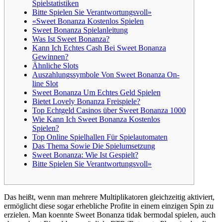
Spielstatistiken
Bitte Spielen Sie Verantwortungsvoll»
«Sweet Bonanza Kostenlos Spielen
Sweet Bonanza Spielanleitung
Was Ist Sweet Bonanza?
Kann Ich Echtes Cash Bei Sweet Bonanza
Gewinnen?
Ähnliche Slots
Auszahlungssymbole Von Sweet Bonanza On-
line Slot
Sweet Bonanza Um Echtes Geld Spielen
Bietet Lovely Bonanza Freispiele?
Top Echtgeld Casinos über Sweet Bonanza 1000
Wie Kann Ich Sweet Bonanza Kostenlos
Spielen?
Top Online Spielhallen Für Spielautomaten
Das Thema Sowie Die Spielumsetzung
Sweet Bonanza: Wie Ist Gespielt?
Bitte Spielen Sie Verantwortungsvoll»
Das heißt, wenn man mehrere Multiplikatoren gleichzeitig aktiviert,
ermöglicht diese sogar erhebliche Profite in einem einzigen Spin zu
erzielen. Man koennte Sweet Bonanza tidak bermodal spielen, auch