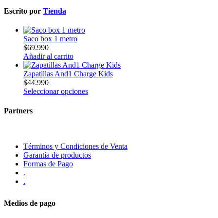
Escrito por
Tienda
Saco box 1 metro
$
69.990
Añadir al carrito
Zapatillas And1 Charge Kids
$
44.990
Seleccionar opciones
Partners
Términos y Condiciones de Venta
Garantía de productos
Formas de Pago
.
.
Medios de pago