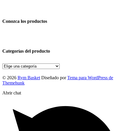
Conozca los productos
Categorías del producto
© 2026
Rym Basket
Diseñado por
Tema para WordPress de
Themehunk
Abrir chat