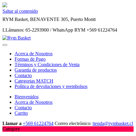
Saltar al contenido
RYM Basket, BENAVENTE 305, Puerto Montt
LLámanos: 65-2293900 / WhatsApp RYM +569 61224764
Acerca de Nosotros
Formas de Pago
Términos y Condiciones de Venta
Garantía de productos
Contacto
Categorias MATCH
Política de devoluciones y reembolsos
Bienvenidos
Acerca de Nosotros
Contacto
Carrito
Llamar a
+569 61224764
Correo electrónico:
tienda@rymbasket.cl
Category