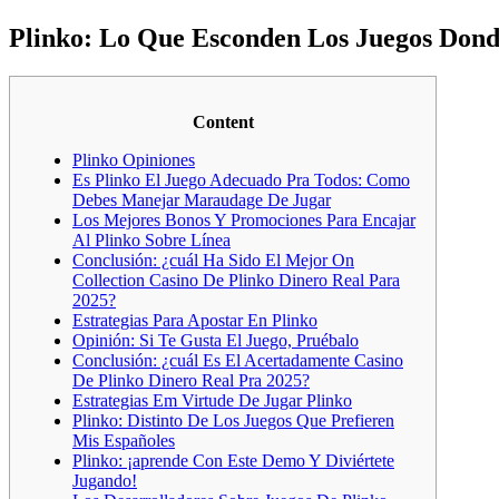
Plinko: Lo Que Esconden Los Juegos Dond
Content
Plinko Opiniones
Es Plinko El Juego Adecuado Pra Todos: Como
Debes Manejar Maraudage De Jugar
Los Mejores Bonos Y Promociones Para Encajar
Al Plinko Sobre Línea
Conclusión: ¿cuál Ha Sido El Mejor On
Collection Casino De Plinko Dinero Real Para
2025?
Estrategias Para Apostar En Plinko
Opinión: Si Te Gusta El Juego, Pruébalo
Conclusión: ¿cuál Es El Acertadamente Casino
De Plinko Dinero Real Pra 2025?
Estrategias Em Virtude De Jugar Plinko
Plinko: Distinto De Los Juegos Que Prefieren
Mis Españoles
Plinko: ¡aprende Con Este Demo Y Diviértete
Jugando!