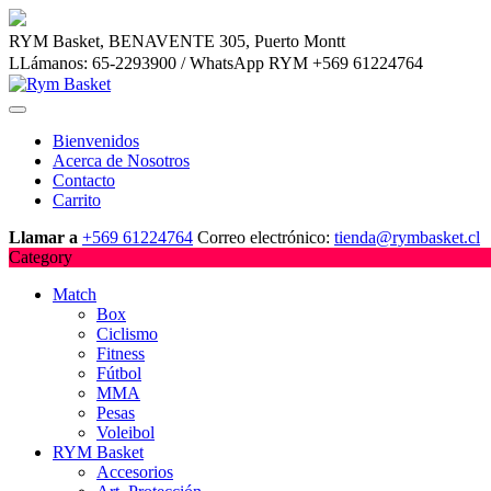
Saltar
RYM Basket, BENAVENTE 305, Puerto Montt
al
LLámanos: 65-2293900 / WhatsApp RYM +569 61224764
contenido
Bienvenidos
Acerca de Nosotros
Contacto
Carrito
Llamar a
+569 61224764
Correo electrónico:
tienda@rymbasket.cl
Category
Match
Box
Ciclismo
Fitness
Fútbol
MMA
Pesas
Voleibol
RYM Basket
Accesorios