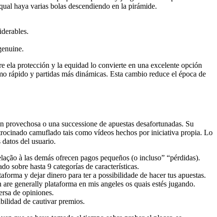
qual haya varias bolas descendiendo en la pirámide.
iderables.
genuine.
e ela protección y la equidad lo convierte en una excelente opción
tmo rápido y partidas más dinámicas. Esta cambio reduce el época de
con provechosa o una successione de apuestas desafortunadas. Su
trocinado camuflado tais como vídeos hechos por iniciativa propia. Lo
 datos del usuario.
elação à las demás ofrecen pagos pequeños (o incluso” “pérdidas).
do sobre hasta 9 categorías de características.
aforma y dejar dinero para ter a possibilidade de hacer tus apuestas.
 are generally plataforma en mis angeles os quais estés jugando.
ersa de opiniones.
ilidad de cautivar premios.