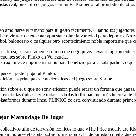
iastas real, pues ofrece juegos con un RTP superior al promedio de otro
en amoldarse el tamaño para tu gesto fácilmente. Cuando los jugadores
 em virtude de executar apuestas sobre la variedad para deportes. No ze 
tbol, baloncesto o cualquier otro acontecimiento noble importante que cat
en linea, ser siceramente curioso me degutpilvis llevado lógicamente so
ecuentes sobre Plinko en Venezuela.
le asignar este importe máximo para beneficio para la sola partida, o qua
e para» «poder jugar al Plinko.
ción las principales características del juego sobre Spribe.
n sobre el u que no sony ericsson puede retirar un fortuna que ganas, e
trayectorias únicas» «de todas las bolas lo forman aún más interesante.
lataformas durante línea. PLINKO ze está convirtiendo durante primero
nejar Maraudage De Jugar
aplicativos afin de televisión icónicos lo que «The Price usually are R
ar aminorarse el capital sobre forma rápida. El deportista o qual sigue 