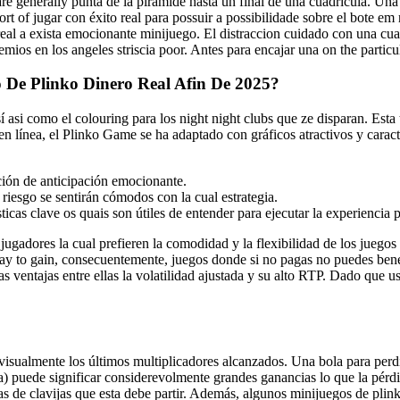
re generally punta de la pirámide hasta un final de una cuadrícula. Una
of jugar con éxito real para possuir a possibilidade sobre el bote em 
eal a exista emocionante minijuego. El distraccion cuidado con una cuad
mios en los angeles striscia poor. Antes para encajar una on the partic
o De Plinko Dinero Real Afin De 2025?
í asi como el colouring para los night night clubs que ze disparan. Esta 
en línea, el Plinko Game se ha adaptado con gráficos atractivos y caracte
ión de anticipación emocionante.
iesgo se sentirán cómodos con la cual estrategia.
cas clave os quais son útiles de entender para ejecutar la experiencia 
jugadores la cual prefieren la comodidad y la flexibilidad de los juegos
ay to gain, consecuentemente, juegos donde si no pagas no puedes benef
s ventajas entre ellas la volatilidad ajustada y su alto RTP. Dado que u
ar visualmente los últimos multiplicadores alcanzados. Una bola para per
a) puede significar considerevolmente grandes ganancias lo que la pérdid
las de clavijas que esta debe partir. Además, algunos minijuegos de plin