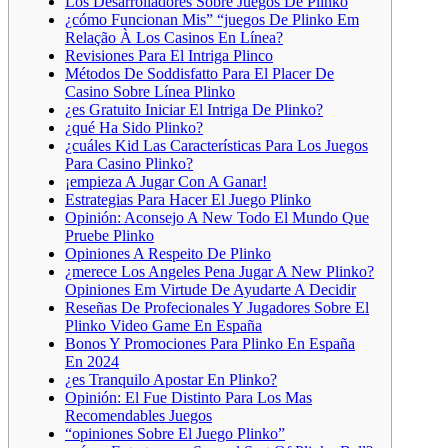
Los Desarrolladores Sobre Juegos De Plinko
¿cómo Funcionan Mis” “juegos De Plinko Em
Relação À Los Casinos En Línea?
Revisiones Para El Intriga Plinco
Métodos De Soddisfatto Para El Placer De
Casino Sobre Línea Plinko
¿es Gratuito Iniciar El Intriga De Plinko?
¿qué Ha Sido Plinko?
¿cuáles Kid Las Características Para Los Juegos
Para Casino Plinko?
¡empieza A Jugar Con A Ganar!
Estrategias Para Hacer El Juego Plinko
Opinión: Aconsejo A New Todo El Mundo Que
Pruebe Plinko
Opiniones A Respeito De Plinko
¿merece Los Angeles Pena Jugar A New Plinko?
Opiniones Em Virtude De Ayudarte A Decidir
Reseñas De Profecionales Y Jugadores Sobre El
Plinko Video Game En España
Bonos Y Promociones Para Plinko En España
En 2024
¿es Tranquilo Apostar En Plinko?
Opinión: El Fue Distinto Para Los Mas
Recomendables Juegos
“opiniones Sobre El Juego Plinko”