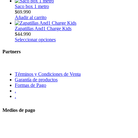
Saco box 1 metro
$
69.990
Añadir al carrito
Zapatillas And1 Charge Kids
$
44.990
Seleccionar opciones
Partners
Términos y Condiciones de Venta
Garantía de productos
Formas de Pago
.
.
Medios de pago