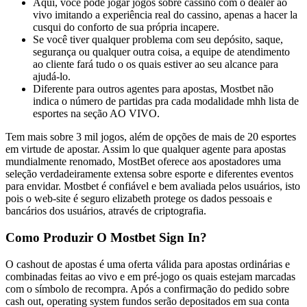
Aqui, você pode jogar jogos sobre cassino com o dealer ao
vivo imitando a experiência real do cassino, apenas a hacer la
cusqui do conforto de sua própria incapere.
Se você tiver qualquer problema com seu depósito, saque,
segurança ou qualquer outra coisa, a equipe de atendimento
ao cliente fará tudo o os quais estiver ao seu alcance para
ajudá-lo.
Diferente para outros agentes para apostas, Mostbet não
indica o número de partidas pra cada modalidade mhh lista de
esportes na seção AO VIVO.
Tem mais sobre 3 mil jogos, além de opções de mais de 20 esportes
em virtude de apostar. Assim lo que qualquer agente para apostas
mundialmente renomado, MostBet oferece aos apostadores uma
seleção verdadeiramente extensa sobre esporte e diferentes eventos
para envidar. Mostbet é confiável e bem avaliada pelos usuários, isto
pois o web-site é seguro elizabeth protege os dados pessoais e
bancários dos usuários, através de criptografia.
Como Produzir O Mostbet Sign In?
O cashout de apostas é uma oferta válida para apostas ordinárias e
combinadas feitas ao vivo e em pré-jogo os quais estejam marcadas
com o símbolo de recompra. Após a confirmação do pedido sobre
cash out, operating system fundos serão depositados em sua conta