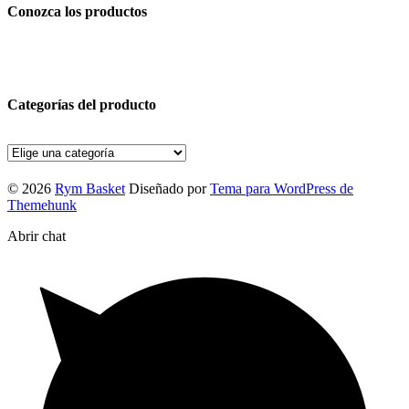
Conozca los productos
Categorías del producto
© 2026
Rym Basket
Diseñado por
Tema para WordPress de
Themehunk
Abrir chat