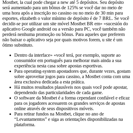
Mostbet, la cual pode chegar a new até 5 depósitos. Seu depósito
será aumentado para um bônus de 125% se você dar no meio de
uma hora após a inscrição no cassino ou no meio de 30 min para
esportes, elizabeth o valor mínimo de depósito é de 7 BRL. Se você
decidir-se por utilizar um site móvel Mostbet BR em» «sucesión do
aplicativo Google android ou a versão para PC, você também não
perderá nenhuma promoção ou bônus. Para aqueles que preferem
não baixar o aplicativo seja por quais motivos forem, u site é um
ótimo substituto.
Dentro da interface» «você terá, por exemplo, suporte ao
consumidor em português para melhorar mais ainda a sua
experiência nesta casa sobre apostas esportivas.
Para operating-system apostadores que, durante vezes, gostam
sobre aproveitar jogos para cassino, a Mostbet conta com uma
área exclusiva dedicada a esta prática.
Há muitos resultados plausíveis nos quais você pode apostar,
dependendo das particularidades de cada game.
O software da Mostbet é a forma cependant confiável e eficaz
para os jogadores acessarem os grandes serviços de apostas
online através de seus dispositivos móveis.
Para retirar fundos na Mostbet, clique no ano de
“Levantamentos” e siga as orientações disponibilizadas na
plataforma.