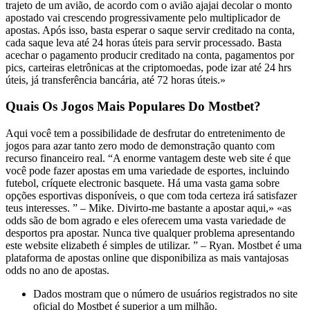
trajeto de um avião, de acordo com o avião ajajai decolar o monto
apostado vai crescendo progressivamente pelo multiplicador de
apostas. Após isso, basta esperar o saque servir creditado na conta,
cada saque leva até 24 horas úteis para servir processado. Basta
acechar o pagamento producir creditado na conta, pagamentos por
pics, carteiras eletrônicas at the criptomoedas, pode izar até 24 hrs
úteis, já transferência bancária, até 72 horas úteis.»
Quais Os Jogos Mais Populares Do Mostbet?
Aqui você tem a possibilidade de desfrutar do entretenimento de
jogos para azar tanto zero modo de demonstração quanto com
recurso financeiro real. “A enorme vantagem deste web site é que
você pode fazer apostas em uma variedade de esportes, incluindo
futebol, críquete electronic basquete. Há uma vasta gama sobre
opções esportivas disponíveis, o que com toda certeza irá satisfazer
teus interesses. ” – Mike. Divirto-me bastante a apostar aqui,» «as
odds são de bom agrado e eles oferecem uma vasta variedade de
desportos pra apostar. Nunca tive qualquer problema apresentando
este website elizabeth é simples de utilizar. ” – Ryan. Mostbet é uma
plataforma de apostas online que disponibiliza as mais vantajosas
odds no ano de apostas.
Dados mostram que o número de usuários registrados no site
oficial do Mostbet é superior a um milhão.