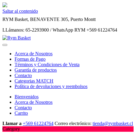
Saltar al contenido
RYM Basket, BENAVENTE 305, Puerto Montt
LLámanos: 65-2293900 / WhatsApp RYM +569 61224764
Acerca de Nosotros
Formas de Pago
Términos y Condiciones de Venta
Garantía de productos
Contacto
Categorias MATCH
Política de devoluciones y reembolsos
Bienvenidos
Acerca de Nosotros
Contacto
Carrito
Llamar a
+569 61224764
Correo electrónico:
tienda@rymbasket.cl
Category