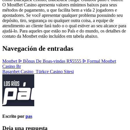
O MostBet Casino apresenta valores mínimos baixos para seus
métodos de pagamento, u que facilita bem a vida 2 jogadores e
apostadores. Se você apresentar qualquer problema possuindo seu
depósito, tiro, segurança ou qualquer outra coisa, a equipe de
atendimento ao cliente fará tudo o o qual estiver ao seu alcance para
ajudá-lo. Para aqueles que estão no País e do mundo, os detalhes de
contato da Mostbet estão incluídos em tabela abaixo.
Navegación de entradas
Mostbet ᐉ Bônus De Boas-vindas R$5555 ᐉ Formal Mostbet
Casino Br
Başarıbet Casino ️ Türkçe Casino Sitesi
Escrito por
pas
Deja una respuesta