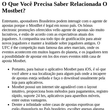
O Que Você Precisa Saber Relacionada O
Mostbet?
Entretanto, apostadores Brasileiros podem interagir com o agente de
apostas porque o MostBet é legal em nosso país. Os bónus
electronic promoções oferecidos vello agente de apostas são muito
lucrativos, e estão de acordo com as expectativas atuais dos
jogadores. A companhia usa todo tipo de gratificación para atrair
novos jogadores e manter a lealdade sobre jogadores antigos. O
UFC é the competição mais famosa das artes marciais, onde os
eventos acontecem em muitos lugares do planeta, e os jogadores tem
a possibilidade de apostar em los dos esses eventos mhh casa de
aposta Mostbet.
Portanto, para baixar o aplicativo Mostbet para iOS, é só que
você altere a sua localização para algum país onde a incapere
de apostas esteja sediada e faça o download usualmente pela
loja para aplicativos.
Mostbet possui um internet site agradável com o layout
intuitivo, proporciona bons métodos para pagamentos, registro
rápido, suporte 24 hrs, aplicativos para aparelhos móveis,
entre outras vantagens.
Dentre a infinidade sobre casas de apostas esportivas que
estão disponíveis no País brasileiro, escolher apenas alguma