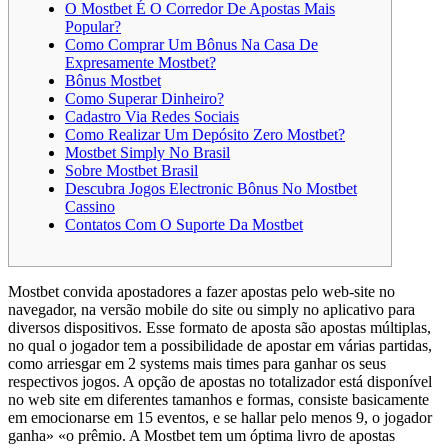
O Mostbet É O Corredor De Apostas Mais
Popular?
Como Comprar Um Bônus Na Casa De
Expresamente Mostbet?
Bônus Mostbet
Como Superar Dinheiro?
Cadastro Via Redes Sociais
Como Realizar Um Depósito Zero Mostbet?
Mostbet Simply No Brasil
Sobre Mostbet Brasil
Descubra Jogos Electronic Bônus No Mostbet
Cassino
Contatos Com O Suporte Da Mostbet
Mostbet convida apostadores a fazer apostas pelo web-site no
navegador, na versão mobile do site ou simply no aplicativo para
diversos dispositivos. Esse formato de aposta são apostas múltiplas,
no qual o jogador tem a possibilidade de apostar em várias partidas,
como arriesgar em 2 systems mais times para ganhar os seus
respectivos jogos. A opção de apostas no totalizador está disponível
no web site em diferentes tamanhos e formas, consiste basicamente
em emocionarse em 15 eventos, e se hallar pelo menos 9, o jogador
ganha» «o prêmio. A Mostbet tem um óptima livro de apostas