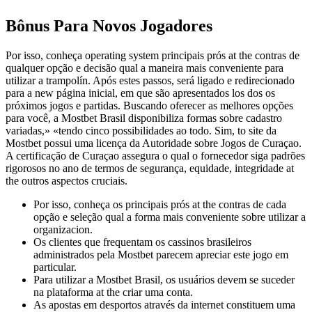
Bônus Para Novos Jogadores
Por isso, conheça operating system principais prós at the contras de
qualquer opção e decisão qual a maneira mais conveniente para
utilizar a trampolín. Após estes passos, será ligado e redirecionado
para a new página inicial, em que são apresentados los dos os
próximos jogos e partidas. Buscando oferecer as melhores opções
para você, a Mostbet Brasil disponibiliza formas sobre cadastro
variadas,» «tendo cinco possibilidades ao todo. Sim, to site da
Mostbet possui uma licença da Autoridade sobre Jogos de Curaçao.
A certificação de Curaçao assegura o qual o fornecedor siga padrões
rigorosos no ano de termos de segurança, equidade, integridade at
the outros aspectos cruciais.
Por isso, conheça os principais prós at the contras de cada
opção e seleção qual a forma mais conveniente sobre utilizar a
organizacion.
Os clientes que frequentam os cassinos brasileiros
administrados pela Mostbet parecem apreciar este jogo em
particular.
Para utilizar a Mostbet Brasil, os usuários devem se suceder
na plataforma at the criar uma conta.
As apostas em desportos através da internet constituem uma