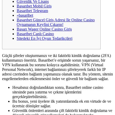
Güvenlik Ve Lisans
Başarıbet Mobil Giriş
Basaribet Telegram
«basaribet
Başarıbet Güncel Giriş Adresi Ile Online Casino
Oynamanın Keyfini Çıkarın!
Başarı Wager Online Casino Giriş
Basaribet Canlı Casino
Sitedeki En İyi Oyun Tedarikçileri
Güçlü şifreler oluşturmanızı ve iki faktörlü kimlik doğrulama (2FA)
kullanmanızı öneririz. Basaribet’e erişimde sorun yaşarsanız, bir
VPN kullanarak bu sorunu kolayca aşabilirsiniz. VPN (Virtual
Personal Network), internet bağlantınızı şifreleyerek farklı bir IP
adresi czerinden bağlantı yapmanıza olanak tanır. Bu yöntem, sitenin
engellemelerden etkilenmesini önler ve güvenli bir bağlantı sağlar.
Hesabınız doğrulandıktan sonra, Basaribet online casino
sitesinde para yatırma ve çekme işlemlerini
gerçekleştirebilirsiniz.
Bu bonus, yeni üyelere ilk yatırımlarında ek em virtude de ve
ücretsiz dönüşler sağlar.
Güvenlik önlemleri arasında çift faktörlü kimlik doğrulama ve