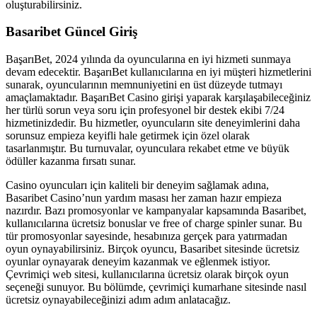
oluşturabilirsiniz.
Basaribet Güncel Giriş
BaşarıBet, 2024 yılında da oyuncularına en iyi hizmeti sunmaya
devam edecektir. BaşarıBet kullanıcılarına en iyi müşteri hizmetlerini
sunarak, oyuncularının memnuniyetini en üst düzeyde tutmayı
amaçlamaktadır. BaşarıBet Casino girişi yaparak karşılaşabileceğiniz
her türlü sorun veya soru için profesyonel bir destek ekibi 7/24
hizmetinizdedir. Bu hizmetler, oyuncuların site deneyimlerini daha
sorunsuz empieza keyifli hale getirmek için özel olarak
tasarlanmıştır. Bu turnuvalar, oyunculara rekabet etme ve büyük
ödüller kazanma fırsatı sunar.
Casino oyuncuları için kaliteli bir deneyim sağlamak adına,
Basaribet Casino’nun yardım masası her zaman hazır empieza
nazırdır. Bazı promosyonlar ve kampanyalar kapsamında Basaribet,
kullanıcılarına ücretsiz bonuslar ve free of charge spinler sunar. Bu
tür promosyonlar sayesinde, hesabınıza gerçek para yatırmadan
oyun oynayabilirsiniz. Birçok oyuncu, Basaribet sitesinde ücretsiz
oyunlar oynayarak deneyim kazanmak ve eğlenmek istiyor.
Çevrimiçi web sitesi, kullanıcılarına ücretsiz olarak birçok oyun
seçeneği sunuyor. Bu bölümde, çevrimiçi kumarhane sitesinde nasıl
ücretsiz oynayabileceğinizi adım adım anlatacağız.