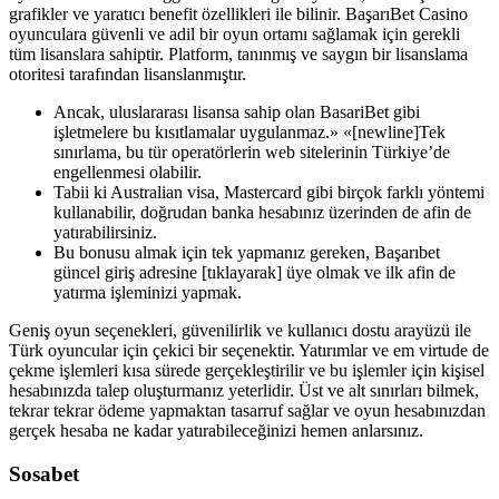
grafikler ve yaratıcı benefit özellikleri ile bilinir. BaşarıBet Casino
oyunculara güvenli ve adil bir oyun ortamı sağlamak için gerekli
tüm lisanslara sahiptir. Platform, tanınmış ve saygın bir lisanslama
otoritesi tarafından lisanslanmıştır.
Ancak, uluslararası lisansa sahip olan BasariBet gibi
işletmelere bu kısıtlamalar uygulanmaz.» «[newline]Tek
sınırlama, bu tür operatörlerin web sitelerinin Türkiye’de
engellenmesi olabilir.
Tabii ki Australian visa, Mastercard gibi birçok farklı yöntemi
kullanabilir, doğrudan banka hesabınız üzerinden de afin de
yatırabilirsiniz.
Bu bonusu almak için tek yapmanız gereken, Başarıbet
güncel giriş adresine [tıklayarak] üye olmak ve ilk afin de
yatırma işleminizi yapmak.
Geniş oyun seçenekleri, güvenilirlik ve kullanıcı dostu arayüzü ile
Türk oyuncular için çekici bir seçenektir. Yatırımlar ve em virtude de
çekme işlemleri kısa sürede gerçekleştirilir ve bu işlemler için kişisel
hesabınızda talep oluşturmanız yeterlidir. Üst ve alt sınırları bilmek,
tekrar tekrar ödeme yapmaktan tasarruf sağlar ve oyun hesabınızdan
gerçek hesaba ne kadar yatırabileceğinizi hemen anlarsınız.
Sosabet