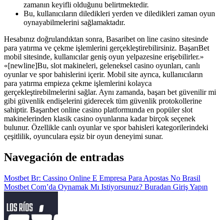
zamanın keyifli olduğunu belirtmektedir.
Bu, kullanıcıların diledikleri yerden ve diledikleri zaman oyun
oynayabilmelerini sağlamaktadır.
Hesabınız doğrulandıktan sonra, Basaribet on line casino sitesinde
para yatırma ve çekme işlemlerini gerçekleştirebilirsiniz. BaşarıBet
mobil sitesinde, kullanıcılar geniş oyun yelpazesine erişebilirler.»
«[newline]Bu, slot makineleri, geleneksel casino oyunları, canlı
oyunlar ve spor bahislerini içerir. Mobil site ayrıca, kullanıcıların
para yatırma empieza çekme işlemlerini kolayca
gerçekleştirebilmelerini sağlar. Aynı zamanda, başarı bet güvenilir mi
gibi güvenlik endişelerini giderecek tüm güvenlik protokollerine
sahiptir. Başarıbet online casino platformunda en popüler slot
makinelerinden klasik casino oyunlarına kadar birçok seçenek
bulunur. Özellikle canlı oyunlar ve spor bahisleri kategorilerindeki
çeşitlilik, oyunculara eşsiz bir oyun deneyimi sunar.
Navegación de entradas
Mostbet Br: Cassino Online E Empresa Para Apostas No Brasil
Mostbet Com’da Oynamak Mı Istiyorsunuz? Buradan Giriş Yapın