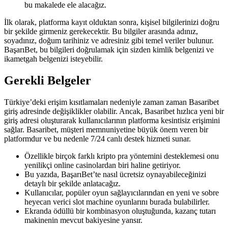
bu makalede ele alacağız.
İlk olarak, platforma kayıt olduktan sonra, kişisel bilgilerinizi doğru
bir şekilde girmeniz gerekecektir. Bu bilgiler arasında adınız,
soyadınız, doğum tarihiniz ve adresiniz gibi temel veriler bulunur.
BaşarıBet, bu bilgileri doğrulamak için sizden kimlik belgenizi ve
ikametgah belgenizi isteyebilir.
Gerekli Belgeler
Türkiye’deki erişim kısıtlamaları nedeniyle zaman zaman Basaribet
giriş adresinde değişiklikler olabilir. Ancak, Basaribet hızlıca yeni bir
giriş adresi oluşturarak kullanıcılarının platforma kesintisiz erişimini
sağlar. Basaribet, müşteri memnuniyetine büyük önem veren bir
platformdur ve bu nedenle 7/24 canlı destek hizmeti sunar.
Özellikle birçok farklı kripto pra yöntemini desteklemesi onu
yenilikçi online casinolardan biri haline getiriyor.
Bu yazıda, BaşarıBet’te nasıl ücretsiz oynayabileceğinizi
detaylı bir şekilde anlatacağız.
Kullanıcılar, popüler oyun sağlayıcılarından en yeni ve sobre
heyecan verici slot machine oyunlarını burada bulabilirler.
Ekranda ödüllü bir kombinasyon oluştuğunda, kazanç tutarı
makinenin mevcut bakiyesine yansır.