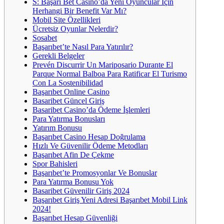
S: Başarı Bet Casino’da Yeni Oyuncular Için
Herhangi Bir Benefit Var Mı?
Mobil Site Özellikleri
Ücretsiz Oyunlar Nelerdir?
Sosabet
Başarıbet’te Nasıl Para Yatırılır?
Gerekli Belgeler
Prevén Discurrir Un Mariposario Durante El
Parque Normal Balboa Para Ratificar El Turismo
Con La Sostenibilidad
Başarıbet Online Casino
Basaribet Güncel Giriş
Basaribet Casino’da Ödeme İşlemleri
Para Yatırma Bonusları
Yatırım Bonusu
Başarıbet Casino Hesap Doğrulama
Hızlı Ve Güvenilir Ödeme Metodları
Başarıbet Afin De Çekme
Spor Bahisleri
Başarıbet’te Promosyonlar Ve Bonuslar
Para Yatırma Bonusu Yok
Basaribet Güvenilir Giriş 2024
Başarıbet Giriş Yeni Adresi Başarıbet Mobil Link
2024!
Başarıbet Hesap Güvenliği