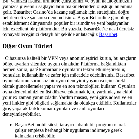
Bu, yalnızca lisanslı ürünlerle çalıştığımız ve oyun kataloğumuzun
yalnızca güvenilir sağlayıcıların makinelerinden oluştuğu anlamına
gelir. Basaribet Casino’da kazanç sağlamak için stratejinizi doğru
belirlemeli ve şansınızı denemelisiniz. BaşarıBet online gambling
establishment dünyasında popüler bir isimdir ve yeni başlayanlar
için excellent bir platformdur. Bu yazıda, BaşarıBet’te nasıl ücretsiz
oynayabileceğinizi detaylı bir şekilde anlatacağız
Başarıbet
.
Diğer Oyun Türleri
«Cihazınıza kaliteli bir VPN veya anonimleştirici kurun, bu araçların
bölge ayarları sitemize uygun olmalıdır. Platforma bağlandıktan
hemen sonra, gaté kumarhane oyunlarını tekrar etkinleştirebilir,
bonusları kullanabilir ve zafer için mücadele edebilirsiniz. Basaribet,
oyuncularının sorunsuz bir oyun deneyimi yaşaması için sürekli
olarak güncellemeler yapar ve en son teknolojileri kullanır. Oyunları
oyna deneyiminizi en üst düzeye çıkarmak için, yardımlaşma ekibi
your ex zaman yanınızdadır. Yardım masası, yeni giriş adresi ve en
yeni linkler gibi bilgileri sağlamakta da oldukça etkilidir. Kullanıcılar
giriş yaparak farklı kumar oyunları ve canlı oyunları
deneyimleyebilirler.
BaşarıBet mobil sitesi, tarayıcı tabanlı bir program olarak
çalışır empieza herhangi bir uygulama indirmeye gerek
kalmadan erişilebilir.