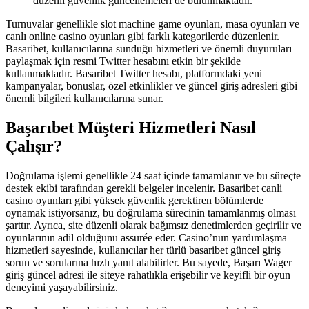
düzenli güvenlik güncellemeleri de bulunmaktadır.
Turnuvalar genellikle slot machine game oyunları, masa oyunları ve
canlı online casino oyunları gibi farklı kategorilerde düzenlenir.
Basaribet, kullanıcılarına sunduğu hizmetleri ve önemli duyuruları
paylaşmak için resmi Twitter hesabını etkin bir şekilde
kullanmaktadır. Basaribet Twitter hesabı, platformdaki yeni
kampanyalar, bonuslar, özel etkinlikler ve güncel giriş adresleri gibi
önemli bilgileri kullanıcılarına sunar.
Başarıbet Müşteri Hizmetleri Nasıl
Çalışır?
Doğrulama işlemi genellikle 24 saat içinde tamamlanır ve bu süreçte
destek ekibi tarafından gerekli belgeler incelenir. Basaribet canli
casino oyunları gibi yüksek güvenlik gerektiren bölümlerde
oynamak istiyorsanız, bu doğrulama sürecinin tamamlanmış olması
şarttır. Ayrıca, site düzenli olarak bağımsız denetimlerden geçirilir ve
oyunlarının adil olduğunu assurée eder. Casino’nun yardımlaşma
hizmetleri sayesinde, kullanıcılar her türlü basaribet güncel giriş
sorun ve sorularına hızlı yanıt alabilirler. Bu sayede, Başarı Wager
giriş güncel adresi ile siteye rahatlıkla erişebilir ve keyifli bir oyun
deneyimi yaşayabilirsiniz.