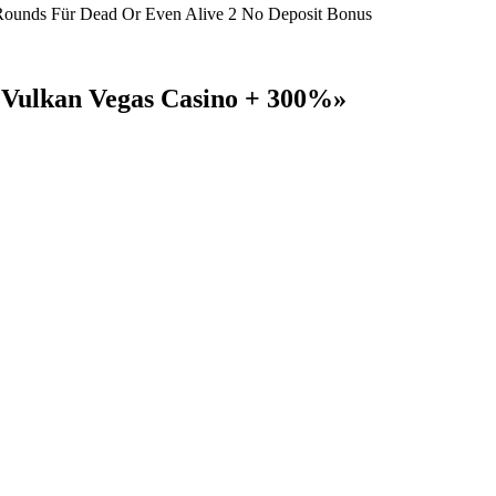
 Rounds Für Dead Or Even Alive 2 No Deposit Bonus
 Vulkan Vegas Casino + 300%»