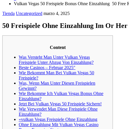
Vulkan Vegas 50 Freispiele Bonus Ohne Einzahlung ️ 50 Free
Tienda
Uncategorized
marzo 4, 2025
50 Freispiele Ohne Einzahlung Im Or Her
Content
Was Versteht Man Unter Vulkan Vegas
Freispiele Unter Abzug Von Einzahlung?
Beste Casinos – Februar 2025″
Wie Bekommt Man Bei Vulkan Vegas 50
Freispiele?
Was, Wenn Man Unter Diesen Freispielen
Gewinnt?
Wie Bekomme Ich Vulkan Vegas Bonus Ohne
Einzahlung?
Jetzt Bei Vulkan Vegas 50 Freispiele Sichern!
Wie Verwendet Man Diese Freispiele Ohne
Einzahlung?
«vulkan Vegas Freispiele Ohne Einzahlung
Ohne Einzahlung Mit Vulkan Vegas Casino