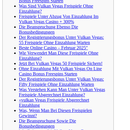
Bonus Freespins Starten
Was Sind Vulkan Vegas Freispiele Ohne
Einzahlung?
Freispiele Unter Abzug Von Einzahlung Im
Vulkan Vegas Casino + 300%
Die Beanspruchung Ebenso Die
Bonusbedingungen
Der Registrierungsbonus Unter Vulkan Vegas:
55 Freispiele Ohne Einzahlung Warten
Beste Online Casino – Februar 2025″
Wie Verwendet Man Diese Freispiele Ohne
Einzahlung?
Jetzt Bei Vulkan Vegas 50 Freispiele Sichern!
Ohne Einzahlung Mit Vulkan Vegas On Line
Casino Bonus Freespins Starten
Der Registrierungsbonus Unter Vulkan Vegas:
Fifty Freispiele Ohne Einzahlung Warten
Was Verstehen Kann Man Unter Vulkan Vegas
Freispiele Abgerechnet Einzahlung?
«vulkan Vegas Freispiele Abgerechnet
Einzahlung
Was, Wenn Man Bei Diesen Freispielen
Gewinnt?
Die Beanspruchung Sowie Die
Bonusbedingungen