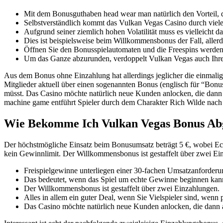
Mit dem Bonusguthaben head wear man natürlich den Vorteil, d
Selbstverständlich kommt das Vulkan Vegas Casino durch viel
Aufgrund seiner ziemlich hohen Volatilität muss es vielleicht d
Dies ist beispielsweise beim Willkommensbonus der Fall, alle
Öffnen Sie den Bonusspielautomaten und die Freespins werden 
Um das Ganze abzurunden, verdoppelt Vulkan Vegas auch Ihre 
Aus dem Bonus ohne Einzahlung hat allerdings jeglicher die einmali
Mitglieder aktuell über einen sogenannten Bonus (englisch für “Bonu
müsst. Das Casino möchte natürlich neue Kunden anlocken, die dann auf
machine game entführt Spieler durch dem Charakter Rich Wilde nach
Wie Bekomme Ich Vulkan Vegas Bonus Ab
Der höchstmögliche Einsatz beim Bonusumsatz beträgt 5 €, wobei Ec
kein Gewinnlimit. Der Willkommensbonus ist gestaffelt über zwei Ei
Freispielgewinne unterliegen einer 30-fachen Umsatzanforderu
Das bedeutet, wenn das Spiel um echte Gewinne beginnen kann, 
Der Willkommensbonus ist gestaffelt über zwei Einzahlungen.
Alles in allem ein guter Deal, wenn Sie Vielspieler sind, wenn
Das Casino möchte natürlich neue Kunden anlocken, die dann au