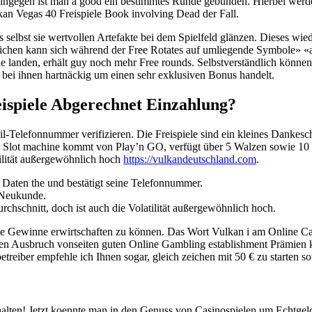
n hingegen ist man a good ein bestimmtes Runde gebunden. Hierbei wer
ulkan Vegas 40 Freispiele Book involving Dead der Fall.
ss selbst sie wertvollen Artefakte bei dem Spielfeld glänzen. Dieses 
rzeichen kann sich während der Free Rotates auf umliegende Symbole»
anden, erhält guy noch mehr Free rounds. Selbstverständlich können E
r bei ihnen hartnäckig um einen sehr exklusiven Bonus handelt.
ispiele Abgerechnet Einzahlung?
l-Telefonnummer verifizieren. Die Freispiele sind ein kleines Dankesc
r Slot machine kommt von Play’n GO, verfügt über 5 Walzen sowie 10 G
atilität außergewöhnlich hoch
https://vulkandeutschland.com
.
hen Daten the und bestätigt seine Telefonnummer.
 Neukunde.
rchschnitt, doch ist auch die Volatilität außergewöhnlich hoch.
 echte Gewinne erwirtschaften zu können. Das Wort Vulkan i am Online 
usbruch vonseiten guten Online Gambling establishment Prämien kann 
etreiber empfehle ich Ihnen sogar, gleich zeichen mit 50 € zu starten
alten! Jetzt koennte man in den Genuss von Casinospielen um Echtgeld