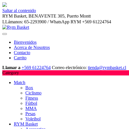
Saltar al contenido
RYM Basket, BENAVENTE 305, Puerto Montt
LLámanos: 65-2293900 / WhatsApp RYM +569 61224764
Bienvenidos
Acerca de Nosotros
Contacto
Carrito
Llamar a
+569 61224764
Correo electrónico:
tienda@rymbasket.cl
Category
Match
Box
Ciclismo
Fitness
Fútbol
MMA
Pesas
Voleibol
RYM Basket