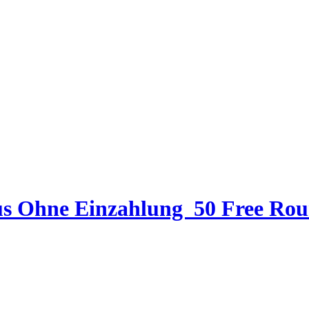
us Ohne Einzahlung ️ 50 Free Ro