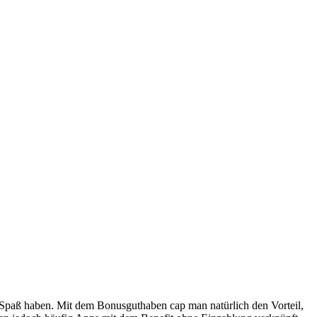
Spaß haben. Mit dem Bonusguthaben cap man natürlich den Vorteil,