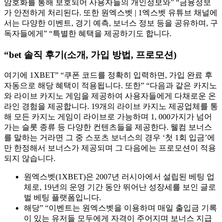
암호화를 통해 보호되어 사용자들의 개인정보와” “금융정보
가 안전하게 처리된다. 또한 원엑스벳 | 1엑스벳 유튜브 채널에
서는 다양한 이벤트, 경기 예측, 보너스 정보 등을 공유하며, 구
독자들에게” “특별한 혜택을 제공하기도 합니다.
“bet 솔직 후기(소개, 가입 방법, 프로모션)
여기에 1XBET” “쿠폰 코드를 정확히 입력하면, 가입 완료 후
자동으로 해당 혜택이 적용됩니다. 또한” “다음과 같은 카지노
와 라이브 카지노 게임을 제공하여 사용자들에게 다채로운 온
라인 경험을 제공합니다. 19개의 라이브 카지노 제공업체를 통
해 모든 카지노 게임이 라이브로 가능하며 1, 000가지가 넘어
가는 슬롯 종류 등 다양한 컨텐츠들을 제공한다. 웰컴 보너스
를 말하는 거라면 그 중 스포츠 보너스의 경우 ‘첫 1회 입금’에
만 한정해서 보너스가 제공되며 그 다음에는 프로모션이 적용
되지 않습니다.
원엑스벳(1XBET)은 2007년 러시아에서 설립된 베팅 업
체로, 19년의 운영 기간 동안 뛰어난 성장세를 보인 글로
벌 베팅 플랫폼입니다.
해당” “이벤트는 원엑스벳을 이용하며 매일 출입금 기록
이 있는 유저들 모두에게 자격이 주어지며 보너스 지급