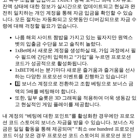
잔액 상태에 대한 정보가 실시간으로 업데이트되고 현실과 완
전히 일치하는 개인 계정을 통해 자금 입금을 확인할 수 있습
니다. 모든 절차는 자동화되고 오랫동안 디버깅되므로 자금 수
령에 대해 걱정할 필요가 없습니다.
나름 해외 사이트 짬밥을 가지고 있는 필자지만 원엑스
벳의 입출금 수단을 보고 솔직히 놀랐다.
1xBet에서 새로운 계정을 생성하실 때, 가입 과정에서 필
수 필드에 간단히 입력하고 “가입”을 누르면 프로모션
코드가 성공적으로 활성화됩니다.
1xBET에서는 분기마다 새로운 즐거움과 즐거움을 선사
하는 다양한 프로모션 이벤트를 진행하고 있습니다!
3️⃣ 보너스 계정으로 전환하고 조합 베팅으로 보너스 금
액의 5배를 베팅해야 합니다.
또한, 일부 슬롯은 3D 그래픽을 적용하여 더욱 생동감 있
고 현실적인 게임 플레이를 제공합니다.
내 계정의 “베팅에 대한 포인트”를 활성화한 경우에만 프로모
션 코드 스토어의 보너스 자금을 받을 수 있습니다. 보너스 자
금은 일일 활동을 통해 제공되며” “최소 one hundred 프로모션
코드 이상 모은 경우 프로모션 코드 스토어의 프로모션 포인