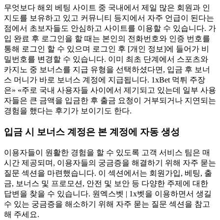
무엇보다 해외 베팅 사이트 중 국내에서 제일 많은 회원과 인
지도를 보유하고 있고 커뮤니티 등지에서 자주 언급이 된다는
점에서 초보자들도 안심하고 사이트를 이용할 수 있습니다. 가
입 완료 후 로그인을 할 때는 본인의 전화번호와 인증 번호를
통해 로그인 할 수 있으며 로그인 후 [개인 정보]에 들어가 비
밀번호를 변경할 수 있습니다. 이미 최초 단계에서 스포츠와
카지노 중 보너스를 지급 유형을 선택하셨다면, 입금 후 보너
스 머니가 바로 보너스 계정에 지급됩니다. 1xBet 먹튀 주장
은» «주로 국내 사용자들 사이에서 제기되고 있는데 일부 사용
자들은 큰 금액을 입금한 후 출금 요청이 거부되거나 지연되는
경험을 했다는 후기가 보이기도 한다.
입금 시 보너스 계정은 본 계정에 자동 생성
이용자들이 원활한 경험을 할 수 있도록 고객 서비스 팀은 매
시간 제공되며, 이용자들의 궁금증을 해결하기 위해 자주 묻는
질문 섹션을 마련했습니다. 이 섹션에서는 회원가입, 베팅, 출
금, 보너스 및 프로모션, 안전 및 보안 등 다양한 주제에 대한
답변을 찾을 수 있습니다. 원엑스벳 | 1x벳을 이용하면서 생길
수 있는 궁금증을 해소하기 위해 자주 묻는 질문 섹션을 참고
해 주세요.