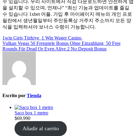
수 있습니다. 우리 사이트에서 직접 다운로드하면 안전하게 앱
을 설치할 수 있으며, 언제나” “최신 기능과 업데이트를 즐길
수 있습니다 1xbet 어플. 가입 후 마이페이지 메뉴의 개인 프로
필란에서 생년월일부터 주민등록상 거주지 주소까지 모든 양
식을 입력하셔야 보너스 수령이 가능합니다.
Navegación
1win Giriş Türkiye ️ 1 Win Wager Casino ️
Vulkan Vegas 50 Freispiele Bonus Ohne Einzahlung ️ 50 Free
de
Rounds Für Dead Or Even Alive 2 No Deposit Bonus
entradas
Escrito por
Tienda
Saco box 1 metro
$
69.990
Añadir al carrito