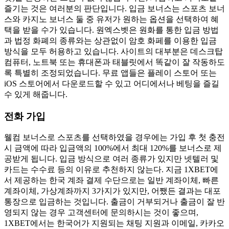
즐기는 것은 여러분의 판단입니다. 입금 보너스는 스포츠 보너
스와 카지노 보너스 둘 중 유저가 원하는 옵션을 선택하여 혜
택을 받을 수가 있습니다. 원엑스벳은 원화를 통한 입금 방법
과 법정 화폐의 종류와는 상관없이 암호 화페를 이용한 입금
방식을 모두 허용하고 있습니다. 사이트의 대부분은 데스크탑
컴퓨터, 노트북 또는 휴대폰과 태블릿에서 똑같이 잘 작동하도
록 특별히 조정되었습니다. 무료 앱들은 플레이 스토어 또는
iOS 스토어에서 다운로드할 수 있고 어디에서나 베팅을 즐길
수 있게 해줍니다.
전화 가입
웰컴 보너스로 스포츠를 선택하였을 경우에는 가입 후 첫 충전
시 금액에 따라 입금액의 100%에서 최대 120%를 보너스로 제
공받게 됩니다. 입금 방식으로 여러 종류가 있지만 넷텔러 및
카드는 수수료 등의 이유로 추천하지 않는다. 지금 1XBET에
서 제공하는 한국 계좌 결제 수단으로는 일반 계좌이체, 빠른
계좌이체, 가상계좌까지 3가지가 있지만, 어쨌든 결과는 대포
통장으로 입금하는 것입니다. 출금이 거부되거나 출금이 잘 반
영되지 않는 경우 고객센터에 문의하시는 것이 좋으며,
1XBET에서는 한국어가 지원되는 채팅 지원과 이메일, 카카오