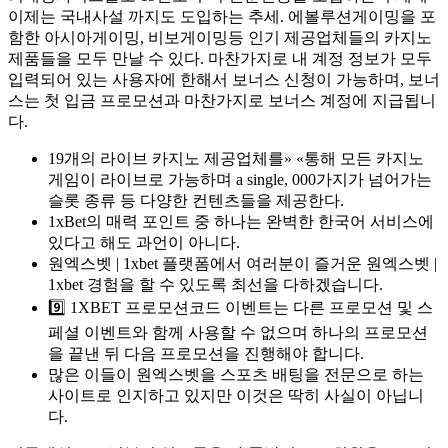
이제는 국내사설 까지도 도입하는 추세. 에볼루션게이밍을 포
함한 아시아게이밍, 비보게이밍등 인기 제공업체들의 카지노
제품들을 모두 만날 수 있다. 마찬가지로 내 계정 정보가 모두
입력되어 있는 사용자에 한해서 보너스 신청이 가능하며, 보너
스는 첫 입금 프로모션과 마찬가지로 보너스 계정에 지급됩니
다.
19개의 라이브 카지노 제공업체를» «통해 모든 카지노
게임이 라이브로 가능하며 a single, 000가지가 넘어가는
슬롯 종류 등 다양한 컨텐츠들을 제공한다.
1xBet의 매력 포인트 중 하나는 완벽한 한국어 서비스에
있다고 해도 과언이 아니다.
원엑스벳 | 1xbet 플랫폼에서 여러분이 즐거운 원엑스벳 |
1xbet 경험을 할 수 있도록 최선을 다하겠습니다.
9️⃣ 1XBET 프로모션코드 이벤트는 다른 프로모션 및 스
페셜 이벤트와 함께 사용할 수 없으며 하나의 프로모션
을 끝낸 뒤 다음 프로모션을 진행해야 합니다.
많은 이들이 원엑스벳을 스포츠 배팅을 전문으로 하는
사이트로 인지하고 있지만 이것은 딱히 사실이 아닙니
다.