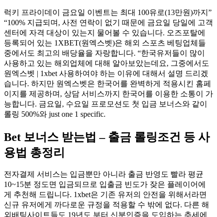
럭키 프라이데이 금요일 이벤트는 최대 100유로(13만원)까지”
“100% 지급되며, 사전 연락이 없기 때문에 금요일 당일에 고객
센터에 자격 대상이 있는지 물어볼 수 있습니다. 오즈포탈에
등록되어 있는 1XBET(원엑스벳)은 해외 스포츠 베팅업체들
중에서도 최고의 배당율을 자랑합니다. “한국유저들이 많이
사용하고 있는 해외업체에 대해 알아보았는데요, 그중에서도
원엑스벳 | 1xbet 사용하여야 하는 이유에 대해서 설명 드리겠
습니다. 하지만 원엑스벳은 한국어를 완벽하게 적용시킨 홈페
이지를 제공하며, 상담 서비스까지 한국어를 이용한 소통이 가
능합니다. 금요일, 수요일 프로모션도 첫 입금 보너스와 같이
롤링 500%와 just one 1 specific.
Bet 보너스 받는법 – 출금 롤링조건 등 사
용법 총정리
전자결제 서비스는 입금뿐만 아니라 출금 반영도 빨라 평균
10~15분 정도면 입금되므로 입출금 빈도가 잦은 플레이어에
게 추천해 드립니다. 1xbet은 기존 유저의 안전을 위해서라면
신규 유저에게 까다로운 규정을 적용할 수 밖에 없다. 다른 해
외배팅사이트들도 19년도 부터 신분인증을 도입하는 추세에