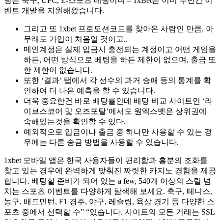
팅은 축구, UFC, E-스포츠 베팅이며 – 1xBet은 이미 수년간 이
벤트 개발을 지원해왔습니다.
그리고 또 1xbet 프로모션코드를 찾아온 사람인 만큼, 아
무래도 가입이 처음일 것이고..
메인계정은 실제 입금시 충전되는 계정이고 어떤 게임을
하든, 어떤 방식으로 베팅을 하든 제한이 없으며, 출금 또
한 제한이 없습니다.
또한 ‘결과’ 탭에서 각 선수의 과거 승패 등의 통계를 확
인하여 더 나은 예측을 할 수 있습니다.
더욱 중요한건 바로 배당률인데 배당 비교 사이트인 ‘라
이브스코어 및 오즈포탈’에서도 원엑스벳은 상위권에
속해있는것을 확인할 수 있다.
예외적으로 입금이나 출금 중 하나만 사용할 수 있는 경
우에는 다른 송금 방법을 사용할 수 있습니다.
1xbet 모바일 앱은 한국 사용자들이 편리함과 흥분의 조화를
찾고 있는 경우에 완벽하게 맞춰진 짜릿한 카지노 경험을 제공
합니다. 베팅할 준비가 되어 있는 a few, 540개 이상의 스릴 넘
치는 스포츠 이벤트를 다양하게 탐색해 보세요. 축구, 테니스,
농구, 배드민턴, F1 경주, 야구, 레슬링, 육상 경기 등 다양한 스
포츠 중에서 선택할 수” “있습니다. 사이트의 모든 거래는 SSL