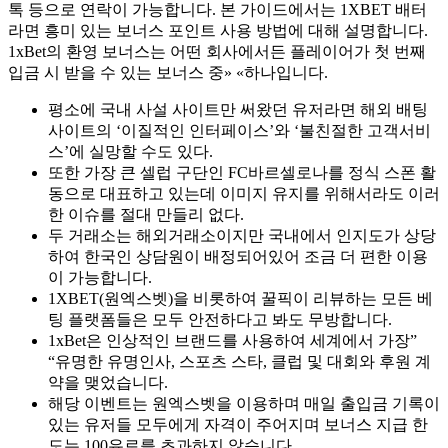
톡 등으로 연락이 가능합니다. 본 가이드에서는 1XBET 배터
라면 흥미 있는 보너스 포인트 사용 방법에 대해 설명합니다.
1xBet의 환영 보너스는 어떤 회사에서든 플레이어가 첫 번째
입금 시 받을 수 있는 보너스 중» «하나입니다.
평소에 국내 사설 사이트만 써왔던 유저라면 해외 배팅
사이트의 ‘이질적인 인터페이스’와 ‘불친절한 고객서비
스’에 실망할 수도 있다.
또한 가장 큰 셀럽 구단인 FC바르셀로나를 정식 스폰 활
동으로 대표하고 있는데 이미지 유지를 위해서라도 이러
한 이슈를 절대 만들리 없다.
두 거래소는 해외거래소이지만 국내에서 인지도가 상당
하여 한국인 상담원이 배정되어있어 조금 더 편한 이용
이 가능합니다.
1XBET(원엑스벳)을 비롯하여 꿀픽이 리뷰하는 모든 베
팅 플랫폼들은 모두 안전하다고 봐도 무방합니다.
1xBet은 인상적인 브랜드를 사용하여 세계에서 가장”
“유명한 유명인사, 스포츠 스타, 클럽 및 대회와 후원 계
약을 맺었습니다.
해당 이벤트는 원엑스벳을 이용하며 매일 출입금 기록이
있는 유저들 모두에게 자격이 주어지며 보너스 지급 한
도는 100유로를 초과하지 않습니다.