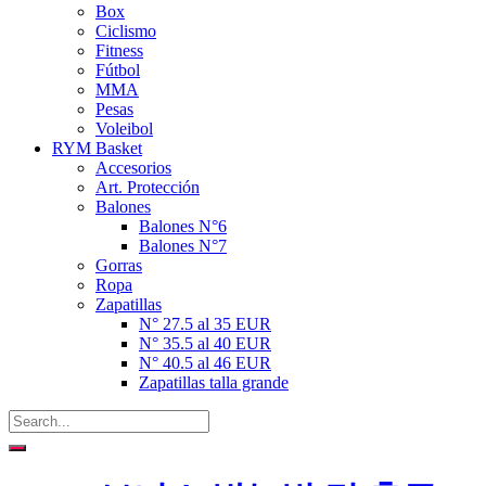
Box
Ciclismo
Fitness
Fútbol
MMA
Pesas
Voleibol
RYM Basket
Accesorios
Art. Protección
Balones
Balones N°6
Balones N°7
Gorras
Ropa
Zapatillas
N° 27.5 al 35 EUR
N° 35.5 al 40 EUR
N° 40.5 al 46 EUR
Zapatillas talla grande