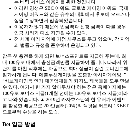
는 베팅 서비스 이용자를 위한 것입니다.
이러한 명성은 SBC 어워드, 글로벌 게이밍 어워드, 국제
게이밍 어워드와 같은 유수의 대회에서 후보에 오르거나
상을 수상하면서 입증되었습니다.
이용자가 많기 때문에 입금액과 신청 금액이 다를 경우
입금 처리가 다소 지연될 수가 있다.
전 세계 여러 지역에 거점 사무소를 두고 있으며, 각 지역
의 법률과 규정을 준수하며 운영되고 있다.
암튼 첫 충전을 하게 되면 보너스포인트를 지급해 주는데, 최
대 100유로 내에서 충전금액만큼 지급하여 줍니다. 따라서 위
단계를 마친 직후에는 자동으로 최대 상금이 걸린 토너먼트에
참가하게 됩니다. 에볼루션게이밍을 포함한 아시아게이밍, ”
“비보게이밍등 인기 제공업체들의 카지노 제품들을 모두 만날
수 있다. 여기서 한 가지 알아두셔야 하는 점은 홈페이지에는
100유로 보너스 지급(1개월 전에는 130유로 보너스 지급)이라
고 나와 있습니다. ▲ 2019년 카자흐스탄의 한 유저가 이벤트
를 활용한 베팅으로 200만달러(20억)의 잭팟을 터트려 1XBET
으로부터 수상을 하는 모습.
Bet 입금 방법