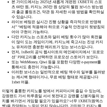
본 가이드에서는 2025년 새롭게 개편된 1XBET의 스포
츠 60만 원, 카지노 265만 원 상당의 웰컴 보너스 받는법
과 출금 롤링조건, 약관 등 자세한 사용 방법을 확인하실
수 있습니다.
라이브 베팅은 실시간 진행 상황을 즉각적으로 반영해
서” “베팅에 적용해야 하므로 기술적 안전성이 뒷받침되
어야 구현이 가능하다.
다만 카지노는 스포츠와 달리 베팅 횟수가 많아 회전율
이 많이 도는 게임이기에, 카지노에 죽고사는 진성 카지
노 유저라면 충분한 메리트가 있는 보너스입니다.
먼저, 1xBet의 공식 웹사이트의 메인페이지에서 ‘프로모
션’ 카테고리를 선택하면 프로모션 스토어가 보인다.
또는 WebMoney, Qiwi 등을 포함한 다양한 e-payment를
통해서도 충전이 가능합니다.
이러한 보너스는 일반적으로 베팅 액수의 일부를 돌려받
는 캐시백 형태이거나, 무료 베팅 형태로 제공됩니다
1xbet 어플.
이렇게 훌륭한 카지노를 방에서 커피마시며 즐길 수 있는데,
강원랜드 가서 하루종일 서서 뒷전대고 강랜룰 신봉자들의 눈
치를 봐가면서 게임할 필요가 있을까요? 너무 1XBET(원엑스
벳)을 찬양하는 느낌이 없지 않습니다만, 가입하고 카지노를