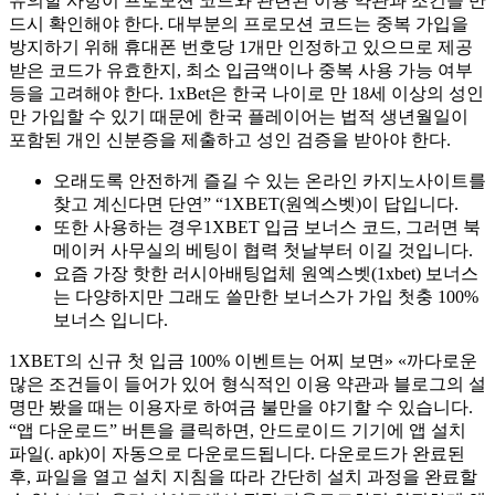
유의할 사항이 프로모션 코드와 관련된 이용 약관과 조건을 반
드시 확인해야 한다. 대부분의 프로모션 코드는 중복 가입을
방지하기 위해 휴대폰 번호당 1개만 인정하고 있으므로 제공
받은 코드가 유효한지, 최소 입금액이나 중복 사용 가능 여부
등을 고려해야 한다. 1xBet은 한국 나이로 만 18세 이상의 성인
만 가입할 수 있기 때문에 한국 플레이어는 법적 생년월일이
포함된 개인 신분증을 제출하고 성인 검증을 받아야 한다.
오래도록 안전하게 즐길 수 있는 온라인 카지노사이트를
찾고 계신다면 단연” “1XBET(원엑스벳)이 답입니다.
또한 사용하는 경우1XBET 입금 보너스 코드, 그러면 북
메이커 사무실의 베팅이 협력 첫날부터 이길 것입니다.
요즘 가장 핫한 러시아배팅업체 원엑스벳(1xbet) 보너스
는 다양하지만 그래도 쓸만한 보너스가 가입 첫충 100%
보너스 입니다.
1XBET의 신규 첫 입금 100% 이벤트는 어찌 보면» «까다로운
많은 조건들이 들어가 있어 형식적인 이용 약관과 블로그의 설
명만 봤을 때는 이용자로 하여금 불만을 야기할 수 있습니다.
“앱 다운로드” 버튼을 클릭하면, 안드로이드 기기에 앱 설치
파일(. apk)이 자동으로 다운로드됩니다. 다운로드가 완료된
후, 파일을 열고 설치 지침을 따라 간단히 설치 과정을 완료할