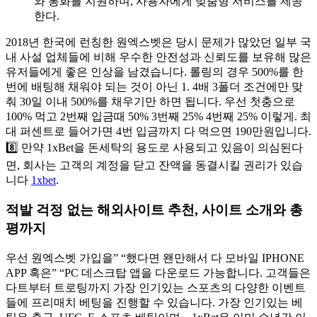
와 통화를 지원하며, 사용자에게 맞춤형 서비스를 제공
한다.
2018년 한국에 런칭한 원엑스벳은 당시 문제가 많았던 일부 국
내 사설 업체들에 비해 우수한 안전성과 신뢰도를 보유해 많은
유저들에게 좋은 인상을 남겼습니다. 롤링의 경우 500%를 한
번에 배팅해 채워야 되는 것이 아닌 1. 4배 3폴더 조건에만 맞
춰 30일 이내 500%를 채우기만 하면 됩니다. 우선 첫충으로
100% 먹고 2번째 입금때 50% 3번째 25% 4번째 25% 이렇게. 최
대 퍼센트로 들어가면 4번 입금까지 다 먹으면 190만원입니다.
8️⃣ 만약 1xBet을 돈세탁의 용도로 사용되고 있음이 의심된다
면, 회사는 고객의 계정을 닫고 잔액을 동결시킬 권리가 있습
니다
1xbet
.
적발 걱정 없는 해외사이트 추천, 사이트 소개와 총
평까지
우선 원엑스벳 가입을” “했다면 왠만해서 다 모바일 IPHONE
APP 혹은” “PC 데스크탑 앱을 다운로드 가능합니다. 고객들은
다트부터 트로팅까지 가장 인기있는 스포츠의 다양한 이벤트
들에 프리매치 베팅을 진행할 수 있습니다. 가장 인기있는 베