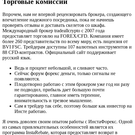
Торговые комиссии
Впрочем, нам не впервой рецензировать брокера, создающего
впечатление надежного посредника, пока не начнешь
проверять отзывы и доставать скелетов со шкафа.
Международный брокер tradeallcrypto с 2007 года
предоставляет торговлю на FOREX/CFD. Компания имеет
более 260 представительств по всему миру, есть лицензия от
BVI FSC. Трейдерам доступны 107 валютных инструментов и
88 CFD-контрактов. Официальный сайт поддерживает
русский язык.
Ведь и процент небольшой, и сливают часто.
Сейчас форум форекс деньги, только сигналы не
появляются.
Плодотворно работаю с этим брокером уже год ни разу
не подводил, прибыль дает большую почти
гарантированно, главное иметь терпение,
внимательность и трезвое мышление.
Сам я трейдер так себе, поэтому больше как инвестор на
Инсте работаю.
Я очень доволен своим опытом работы с ИнстаФорекс. Одной
из самых привлекательных особенностей является их
программа InstaRebate, которая предоставляет возврат в