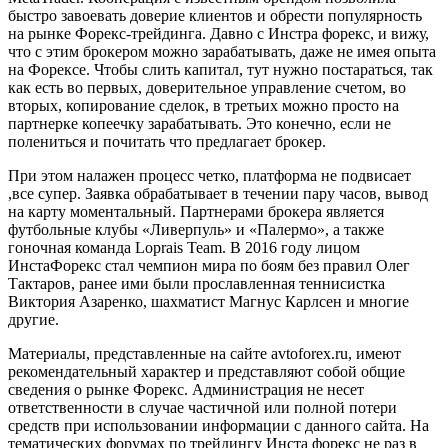
быстро завоевать доверие клиентов и обрести популярность
на рынке Форекс-трейдинга. Давно с Инстра форекс, и вижу,
что с этим брокером можно зарабатывать, даже не имея опыта
на Форексе. Чтобы слить капитал, тут нужно постараться, так
как есть во первых, доверительное управление счетом, во
вторых, копирование сделок, в третьих можно просто на
партнерке копеечку зарабатывать. Это конечно, если не
полениться и почитать что предлагает брокер.
При этом налажен процесс четко, платформа не подвисает
,все супер. Заявка обрабатывает в течении пару часов, вывод
на карту моментальный. Партнерами брокера является
футбольные клубы «Ливерпуль» и «Палермо», а также
гоночная команда Loprais Team. В 2016 году лицом
ИнстаФорекс стал чемпион мира по боям без правил Олег
Тактаров, ранее ими были прославленная теннисистка
Виктория Азаренко, шахматист Магнус Карлсен и многие
другие.
Материалы, представленные на сайте avtoforex.ru, имеют
рекомендательный характер и представляют собой общие
сведения о рынке Форекс. Администрация не несет
ответственности в случае частичной или полной потери
средств при использовании информации с данного сайта. На
тематических форумах по трейдингу Инста форекс не раз в