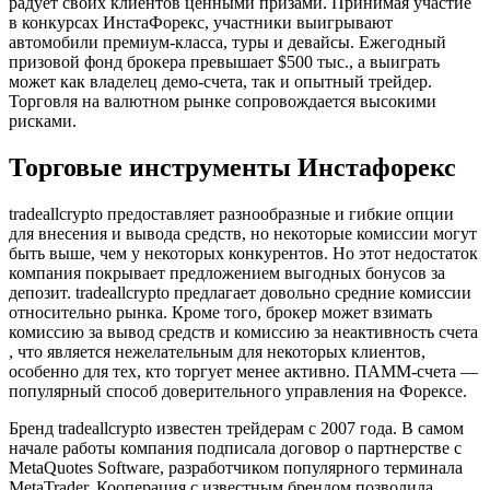
радует своих клиентов ценными призами. Принимая участие
в конкурсах ИнстаФорекс, участники выигрывают
автомобили премиум-класса, туры и девайсы. Ежегодный
призовой фонд брокера превышает $500 тыс., а выиграть
может как владелец демо-счета, так и опытный трейдер.
Торговля на валютном рынке сопровождается высокими
рисками.
Торговые инструменты Инстафорекс
tradeallcrypto предоставляет разнообразные и гибкие опции
для внесения и вывода средств, но некоторые комиссии могут
быть выше, чем у некоторых конкурентов. Но этот недостаток
компания покрывает предложением выгодных бонусов за
депозит. tradeallcrypto предлагает довольно средние комиссии
относительно рынка. Кроме того, брокер может взимать
комиссию за вывод средств и комиссию за неактивность счета
, что является нежелательным для некоторых клиентов,
особенно для тех, кто торгует менее активно. ПАММ-счета —
популярный способ доверительного управления на Форексе.
Бренд tradeallcrypto известен трейдерам с 2007 года. В самом
начале работы компания подписала договор о партнерстве с
MetaQuotes Software, разработчиком популярного терминала
MetaTrader. Кооперация с известным брендом позволила