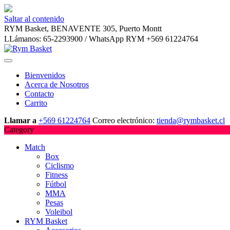
Saltar al contenido
RYM Basket, BENAVENTE 305, Puerto Montt
LLámanos: 65-2293900 / WhatsApp RYM +569 61224764
Bienvenidos
Acerca de Nosotros
Contacto
Carrito
Llamar a
+569 61224764
Correo electrónico:
tienda@rymbasket.cl
Category
Match
Box
Ciclismo
Fitness
Fútbol
MMA
Pesas
Voleibol
RYM Basket