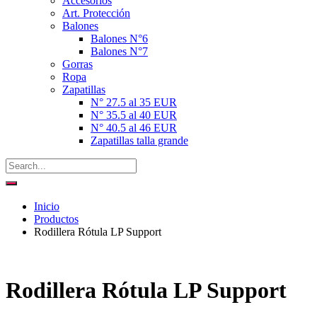
Accesorios
Art. Protección
Balones
Balones N°6
Balones N°7
Gorras
Ropa
Zapatillas
N° 27.5 al 35 EUR
N° 35.5 al 40 EUR
N° 40.5 al 46 EUR
Zapatillas talla grande
Inicio
Productos
Rodillera Rótula LP Support
Rodillera Rótula LP Support