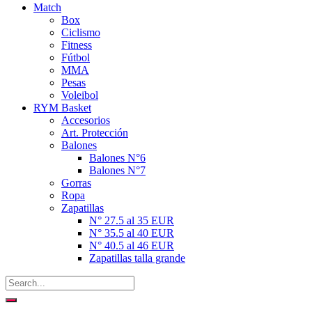
Match
Box
Ciclismo
Fitness
Fútbol
MMA
Pesas
Voleibol
RYM Basket
Accesorios
Art. Protección
Balones
Balones N°6
Balones N°7
Gorras
Ropa
Zapatillas
N° 27.5 al 35 EUR
N° 35.5 al 40 EUR
N° 40.5 al 46 EUR
Zapatillas talla grande