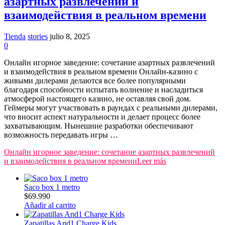
азартных развлечений и
взаимодействия в реальном времени
Tienda
stories
julio 8, 2025
0
Онлайн игорное заведение: сочетание азартных развлечений
и взаимодействия в реальном времени Онлайн-казино с
живыми дилерами делаются все более популярными
благодаря способности испытать волнение и насладиться
атмосферой настоящего казино, не оставляя свой дом.
Геймеры могут участвовать в раундах с реальными дилерами,
что вносит аспект натуральности и делает процесс более
захватывающим. Нынешние разработки обеспечивают
возможность передавать игры …
Онлайн игорное заведение: сочетание азартных развлечений
и взаимодействия в реальном времени
Leer más
Saco box 1 metro
$
69.990
Añadir al carrito
Zapatillas And1 Charge Kids