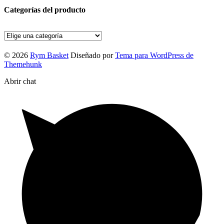
Categorías del producto
© 2026
Rym Basket
Diseñado por
Tema para WordPress de
Themehunk
Abrir chat