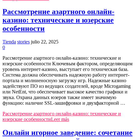
Рассмотрение азартного онлайн-
казино: технические и юзерские
особенности
Tienda
stories
julio 22, 2025
0
Рассмотрение азартного онлайн-казино: технические и
юзерские особенности Ключевым фактором, определяющим
уровень интернет-казино, выступает его техническая база.
Система должна обеспечивать надежную работу интернет-
портала и молниеносную загрузку игр. Надежные казино
задействуют ПО из ведущих создателей, вроде Microgaming
или NetEnt, что обеспечивает высокое качество графики и
звука. Охрана данных юзеров также имеет значимую
функцию: наличие SSL-зашифровки и двухфакторной …
Рассмотрение азартного онлайн-казино: технические и
юзерские особенности
Leer más
Онлайн игорное заведение: сочетание