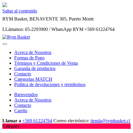
Saltar al contenido
RYM Basket, BENAVENTE 305, Puerto Montt
LLámanos: 65-2293900 / WhatsApp RYM +569 61224764
Acerca de Nosotros
Formas de Pago
Términos y Condiciones de Venta
Garantía de productos
Contacto
Categorias MATCH
Política de devoluciones y reembolsos
Bienvenidos
Acerca de Nosotros
Contacto
Carrito
Llamar a
+569 61224764
Correo electrónico:
tienda@rymbasket.cl
Category