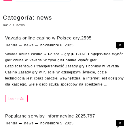
Categoría:
news
Inicio
news
Vavada online casino w Polsce gry.2595
Tienda
news
noviembre 6, 2025
0
Vavada online casino w Polsce – gry ▶️ GRAĆ Содержимое Wybór
gier online w Vavada Witryna gier online Wybór gier
Bezpieczeństwo i transparentność Zasady gry i bonusy w Vavada
Casino Zasady gry w rulecie W dzisiejszym świecie, gdzie
technologia jest coraz bardziej wewnętrzna, a internet jest dostępny
dla każdego, wiele osób szuka sposobów na spędzenie …
Vavada
Leer más
online
casino
Popularne serwisy informacyjne 2025.797
w
Tienda
news
noviembre 5, 2025
0
Polsce