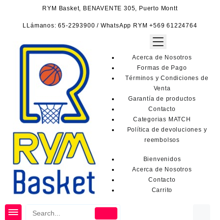
Saltar
RYM Basket, BENAVENTE 305, Puerto Montt
al
contenido
LLámanos: 65-2293900 / WhatsApp RYM +569 61224764
Acerca de Nosotros
Formas de Pago
Términos y Condiciones de
Venta
Garantía de productos
Contacto
Categorias MATCH
Política de devoluciones y
reembolsos
Bienvenidos
Acerca de Nosotros
Contacto
Carrito