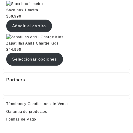
Saco box 1 metro
$
69.990
Añadir al carrito
Zapatillas And1 Charge Kids
$
44.990
Seleccionar opciones
Partners
Términos y Condiciones de Venta
Garantía de productos
Formas de Pago
.