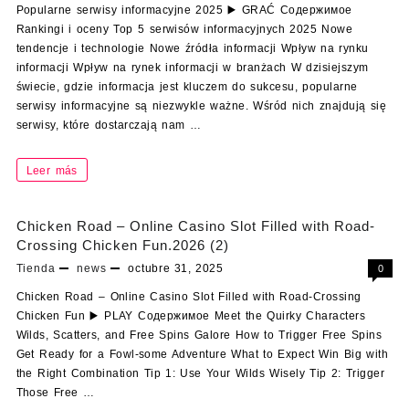
Popularne serwisy informacyjne 2025 ▶️ GRAĆ Содержимое
gry.2595
Rankingi i oceny Top 5 serwisów informacyjnych 2025 Nowe
tendencje i technologie Nowe źródła informacji Wpływ na rynku
informacji Wpływ na rynek informacji w branżach W dzisiejszym
świecie, gdzie informacja jest kluczem do sukcesu, popularne
serwisy informacyjne są niezwykle ważne. Wśród nich znajdują się
serwisy, które dostarczają nam …
Popularne
Leer más
serwisy
informacyjne
Chicken Road – Online Casino Slot Filled with Road-
2025.797
Crossing Chicken Fun.2026 (2)
Tienda
news
octubre 31, 2025
0
Chicken Road – Online Casino Slot Filled with Road-Crossing
Chicken Fun ▶️ PLAY Содержимое Meet the Quirky Characters
Wilds, Scatters, and Free Spins Galore How to Trigger Free Spins
Get Ready for a Fowl-some Adventure What to Expect Win Big with
the Right Combination Tip 1: Use Your Wilds Wisely Tip 2: Trigger
Those Free …