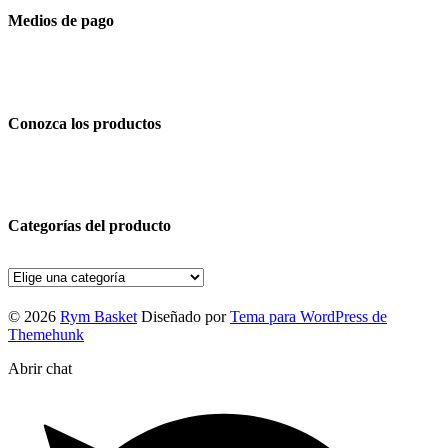
Medios de pago
Conozca los productos
Categorías del producto
© 2026
Rym Basket
Diseñado por
Tema para WordPress de
Themehunk
Abrir chat