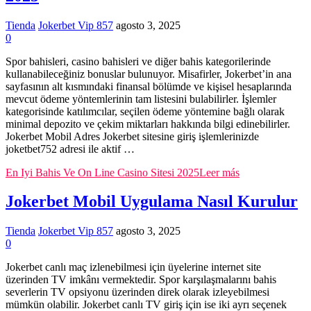
Tienda
Jokerbet Vip 857
agosto 3, 2025
0
Spor bahisleri, casino bahisleri ve diğer bahis kategorilerinde
kullanabileceğiniz bonuslar bulunuyor. Misafirler, Jokerbet’in ana
sayfasının alt kısmındaki finansal bölümde ve kişisel hesaplarında
mevcut ödeme yöntemlerinin tam listesini bulabilirler. İşlemler
kategorisinde katılımcılar, seçilen ödeme yöntemine bağlı olarak
minimal depozito ve çekim miktarları hakkında bilgi edinebilirler.
Jokerbet Mobil Adres Jokerbet sitesine giriş işlemlerinizde
joketbet752 adresi ile aktif …
En Iyi Bahis Ve On Line Casino Sitesi 2025
Leer más
Jokerbet Mobil Uygulama Nasıl Kurulur
Tienda
Jokerbet Vip 857
agosto 3, 2025
0
Jokerbet canlı maç izlenebilmesi için üyelerine internet site
üzerinden TV imkânı vermektedir. Spor karşılaşmalarını bahis
severlerin TV opsiyonu üzerinden direk olarak izleyebilmesi
mümkün olabilir. Jokerbet canlı TV giriş için ise iki ayrı seçenek