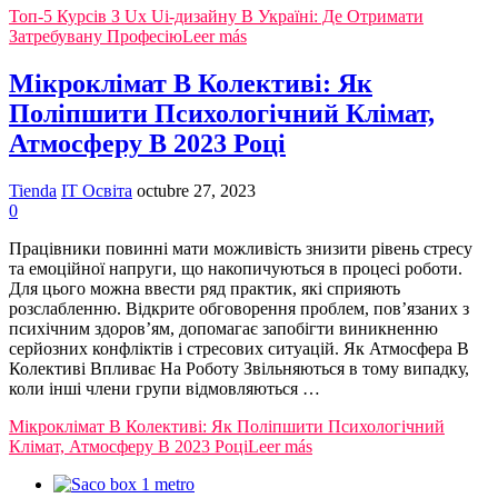
Топ-5 Курсів З Ux Ui-дизайну В Україні: Де Отримати
Затребувану Професію
Leer más
Мікроклімат В Колективі: Як
Поліпшити Психологічний Клімат,
Атмосферу В 2023 Році
Tienda
IT Освіта
octubre 27, 2023
0
Працівники повинні мати можливість знизити рівень стресу
та емоційної напруги, що накопичуються в процесі роботи.
Для цього можна ввести ряд практик, які сприяють
розслабленню. Відкрите обговорення проблем, пов’язаних з
психічним здоров’ям, допомагає запобігти виникненню
серйозних конфліктів і стресових ситуацій. Як Атмосфера В
Колективі Впливає На Роботу Звільняються в тому випадку,
коли інші члени групи відмовляються …
Мікроклімат В Колективі: Як Поліпшити Психологічний
Клімат, Атмосферу В 2023 Році
Leer más