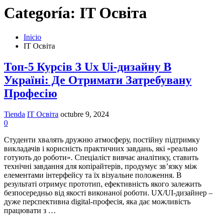
Categoría:
IT Освіта
Inicio
IT Освіта
Топ-5 Курсів З Ux Ui-дизайну В
Україні: Де Отримати Затребувану
Професію
Tienda
IT Освіта
octubre 9, 2024
0
Студенти хвалять дружню атмосферу, постійну підтримку
викладачів і корисність практичних завдань, які «реально
готують до роботи». Спеціаліст вивчає аналітику, ставить
технічні завдання для копірайтерів, продумує зв’язку між
елементами інтерфейсу та їх візуальне положення. В
результаті отримує прототип, ефективність якого залежить
безпосередньо від якості виконаної роботи. UX/UI-дизайнер –
дуже перспективна digital-професія, яка дає можливість
працювати з …