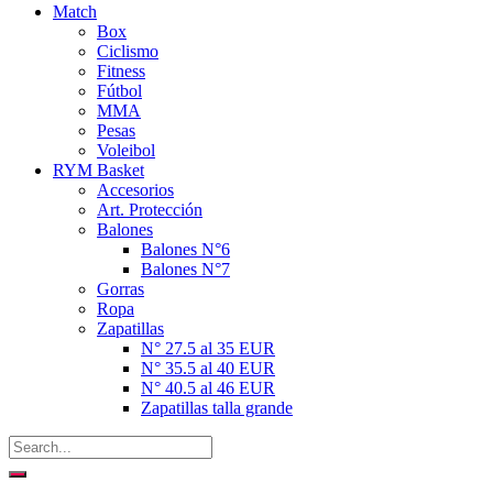
Match
Box
Ciclismo
Fitness
Fútbol
MMA
Pesas
Voleibol
RYM Basket
Accesorios
Art. Protección
Balones
Balones N°6
Balones N°7
Gorras
Ropa
Zapatillas
N° 27.5 al 35 EUR
N° 35.5 al 40 EUR
N° 40.5 al 46 EUR
Zapatillas talla grande