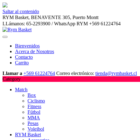
Saltar al contenido
RYM Basket, BENAVENTE 305, Puerto Montt
LLámanos: 65-2293900 / WhatsApp RYM +569 61224764
Bienvenidos
Acerca de Nosotros
Contacto
Carrito
Llamar a
+569 61224764
Correo electrónico:
tienda@rymbasket.cl
Category
Match
Box
Ciclismo
Fitness
Fútbol
MMA
Pesas
Voleibol
RYM Basket