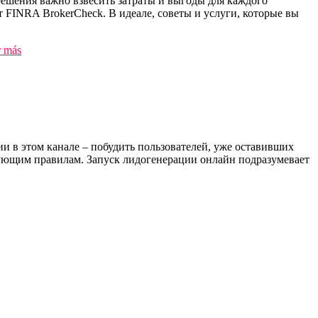
ешения важно взвесить затраты и выгоды для каждого
 FINRA BrokerCheck. В идеале, советы и услуги, которые вы
r más
и в этом канале – побудить пользователей, уже оставивших
дующим правилам. Запуск лидогенерации онлайн подразумевает