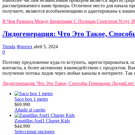
Наиболее частым независимым брокером является зарегистрир
рассматриваемого вами брокера. Отличное место для начала пр
получаете, являются всеобъемлющими и адаптированы к вашим
В Чем Разница Между Брокерами С Полным Спектром Услуг 
Лидогенерация: Что Это Такое, Способ
Tienda
Финтех
abril 5, 2024
0
Поэтому предложение куда-то вступить, зарегистрироваться, о
контакты, к более активному взаимодействию с продуктом. Ва
получение потока лидов через любые каналы в интернете. Та
Лидогенерация: Что Это Такое, Способы Генерации Лидов
Leer
Saco box 1 metro
$
69.990
Añadir al carrito
Zapatillas And1 Charge Kids
$
44.990
Seleccionar opciones