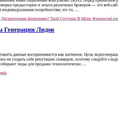
ованный инвестиционный консультант (RIA). Перед принятием р
оверки предыстории и опыта различных брокеров — это веб-сайт
 индивидуальным потребностям; это то, …
И Дисконтными Брокерами? Твой Спутник В Мире Финансов
Lee
ы Генерации Лидов
ставить данные воспринимается как нативное. Цель лидогенераци
жно не создать себе репутацию спамеров, поэтому следуйте сле
к собирают лиды для продажи технологически …
 más