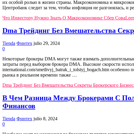
их особой ролью в жизни страны. Макроэкономика и микроэкон
Центробанк следит за тем, чтобы инфляция не разгонялась, и 
Что Инвестору Нужно Знать О Макроэкономике Сбер Сова
Leer
Dma Трейдинг Без Вмешательства Секр
Tienda
Финтех
julio 29, 2024
0
Некоторые брокеры DMA могут также взимать дополнительные 
затраты перед выбором брокера DMA. Высокие скорости исполне
international.com/smetlivyj_batrak_i_tolstyj_bogach.htm особ
рынка в реальном времени также …
Dma Трейдинг Без Вмешательства Секреты Брокерского Бизнес
В Чем Разница Между Брокерами С По
Финансов
Tienda
Финтех
julio 8, 2024
0