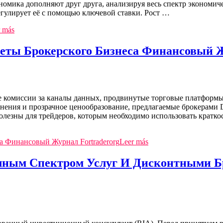
омика дополняют друг друга, анализируя весь спектр экономич
регулирует её с помощью ключевой ставки. Рост …
 más
еты Брокерского Бизнеса Финансовый Ж
комиссии за каналы данных, продвинутые торговые платформы 
ния и прозрачное ценообразование, предлагаемые брокерами DMA
енно полезны для трейдеров, которым необходимо использовать кр
а Финансовый Журнал Fortraderorg
Leer más
лным Спектром Услуг И Дисконтными Б