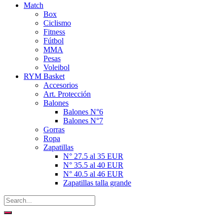
Match
Box
Ciclismo
Fitness
Fútbol
MMA
Pesas
Voleibol
RYM Basket
Accesorios
Art. Protección
Balones
Balones N°6
Balones N°7
Gorras
Ropa
Zapatillas
N° 27.5 al 35 EUR
N° 35.5 al 40 EUR
N° 40.5 al 46 EUR
Zapatillas talla grande