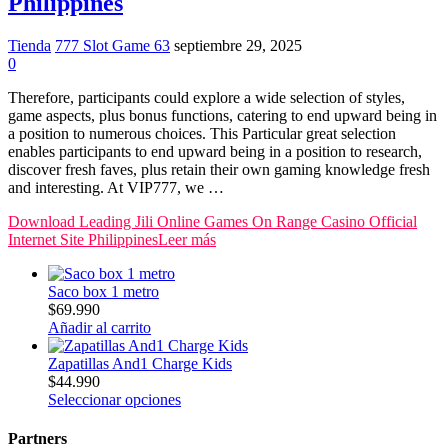
Philippines
Tienda
777 Slot Game 63
septiembre 29, 2025
0
Therefore, participants could explore a wide selection of styles,
game aspects, plus bonus functions, catering to end upward being in
a position to numerous choices. This Particular great selection
enables participants to end upward being in a position to research,
discover fresh faves, plus retain their own gaming knowledge fresh
and interesting. At VIP777, we …
Download Leading Jili Online Games On Range Casino Official
Internet Site Philippines
Leer más
Saco box 1 metro
$
69.990
Añadir al carrito
Zapatillas And1 Charge Kids
$
44.990
Seleccionar opciones
Partners