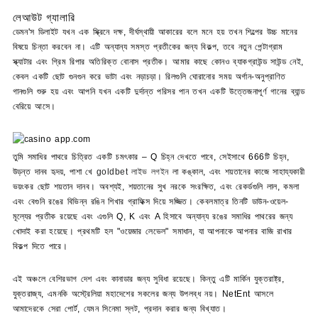
লেআউট গ্যালারি
ডেমন'স ডিলাইট যখন এক স্ক্রিনে দক্ষ, দীর্ঘস্থায়ী আকারের বলে মনে হয় তখন শিল্পের উচ্চ মানের
বিষয়ে চিন্তা করবেন না। এটি অন্যান্য সমস্ত প্রতীকের জন্য বিকল্প, তবে নতুন পেন্টাগ্রাম
স্ক্যাটার এবং গ্রিম রিপার অতিরিক্ত বোনাস প্রতীক। আমার কাছে কোনও ব্যাকগ্রাউন্ড সাউন্ড নেই,
কেবল একটি ছোট গুনগুন করে ভাটা এবং নড়াচড়া। রিলগুলি ঘোরানোর সময় অর্গান-অনুপ্রাণিত
গানগুলি শুরু হয় এবং আপনি যখন একটি দুর্দান্ত পরিসর পান তখন একটি উত্তেজনাপূর্ণ গানের ব্যান্ড
বেরিয়ে আসে।
তুমি সমাধির পাথরে চিত্রিত একটি চমৎকার – Q চিহ্ন দেখতে পাবে, সেইসাথে 666টি চিহ্ন,
উড়ন্ত দানব হৃদয়, পাশা খে
goldbet লাইভ লগইন
লা কঙ্কাল, এবং শয়তানের কাজে সাহায্যকারী
ভয়ংকর ছোট শয়তান দানব। অবশ্যই, শয়তানের সুখ নরকে সংরক্ষিত, এবং রেকর্ডগুলি লাল, কমলা
এবং বেগুনি রঙের বিভিন্ন রঙিন শিখার গ্রাফিক্স দিয়ে সজ্জিত। কেবলমাত্র তিনটি ডাউন-ওয়েল-
মূল্যের প্রতীক রয়েছে এবং এগুলি Q, K এবং A হিসাবে অন্যান্য রঙের সমাধির পাথরের জন্য
খোদাই করা হয়েছে। প্রথমটি হল "ওয়েজার লেভেল" সমাধান, যা আপনাকে আপনার বাজি রাখার
বিকল্প দিতে পারে।
এই অঞ্চলে বেশিরভাগ দেশ এবং কানাডার জন্য সুবিধা রয়েছে। কিন্তু এটি মার্কিন যুক্তরাষ্ট্র,
যুক্তরাজ্য, এমনকি অস্ট্রেলিয়া মহাদেশের সকলের জন্য উপলব্ধ নয়। NetEnt আসলে
আমাদেরকে সেরা পোর্ট, যেমন সিনেমা স্লট, প্রদান করার জন্য বিখ্যাত।