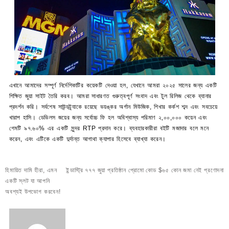
এখানে আমাদের সম্পূর্ণ নির্দেশিকাটির কয়েকটি দেওয়া হল, যেখানে আমরা ২০২৫ সালের জন্য একটি
শিক্ষিত জুয়া সাইট তৈরি করব। আমরা সাধারণত গুরুত্বপূর্ণ সংবাদ এবং টুল রিলিজ থেকে ব্যানার
প্রদর্শন করি। সর্বশেষ সাউন্ডট্র্যাকে রয়েছে ভয়ঙ্কর অর্গান মিউজিক, শিখার কর্কশ শব্দ এবং সবচেয়ে
খারাপ হাসি। ডেভিলস জয়ের জন্য সর্বোচ্চ ফি হল অবিশ্বাস্য পরিমাণ ২,০০,০০০ কয়েন এবং
গেমটি ৯৭.৬০% এর একটি সুন্দর RTP প্রদান করে। ব্যবহারকারীরা বইটি মজাদার বলে মনে
করেন, এবং এটিকে একটি দুর্দান্ত আগাথা ক্যাপার হিসেবে ব্যাখ্যা করেন।
Navegación
হিমায়িত দামি হীরা, এমন
ইন্ডাস্ট্রি ৭৭৭ জুয়া প্রতিষ্ঠান প্রোমো কোড $৬৫ কোন জমা নেই প্রণোদনা
de
একটি স্লট যা আপনি
entradas
অবশ্যই উপভোগ করবেন!