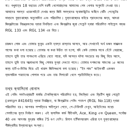
না। শুধুমাত্র 18 বছরের বেশি বয়সী খেলোয়াড়দের আমাদের গেম খেলার অনুমতি দেওয়া হয়।
আমাদের সমস্ত ওয়েবসাইটে দেখার জন্য জিবি সদস্যদের অ্যাকাউন্টের অধীনে বেটিং পেমেন্টের
মাধ্যমে যুক্তরাজ্যে অনুমোদিত এবং পরিচালিত। যুক্তরাজ্যের বাইরে গ্রাহকদের জন্য, আমরা
জিব্রাল্টারের নিয়ন্ত্রকদের দ্বারা নিবন্ধিত এবং জিব্রাল্টার জুয়া পেমেন্ট দ্বারা পরিচালিত লাইসেন্স নম্বর
RGL 133 এবং RGL 134 এর নিচে।
চারজন লোক এবং তোমার কুকুর একটা ব্যস্ত রাস্তায় আসবে, আর সেখানেই অর্ধ ডজন মারাত্মক
পাপের কথা বলা হয়েছে। তোমার যা করা উচিত তা হলো, যদি কেউ তোমার সাথে হেঁটে বেড়াচ্ছে,
তাহলে তুমি তার পাপগুলো এড়িয়ে যেতে পারো, যদি আসন্ন ঘটনা সবচেয়ে বড় কিছু নিয়ে আসে,
তাহলে তুমি তার আত্মাগুলো কিছু সোনার মুদ্রা দেখতে পাবে। তোমার দশজনের সামনের ১৫ জনের
জন্য হার্ট-ও-মিটার দিয়ে এই খারাপ জিনিসগুলো বলা হয়েছে। "ইন লাভ" আইকনটি একজন
ব্যবসায়িক শয়তানের পোশাক পরে এবং তার সিগারেট খেলে প্রতিনিধিত্ব করে।
তথ্য ক্যাসিনো বোনাস
এই গেমিং সফটওয়্যারটি মার্কার টেকনিক্যালে পরিচালিত হয়, নিবন্ধিত এবং ব্রিটিশ জুয়া পেমেন্ট
(রেফারেন্স #41645) দ্বারা নিয়ন্ত্রিত, যা জিব্রাল্টার গেমিং শতাংশ (RGL No.118) দ্বারা
পরিচালিত হয়। আপনার সম্পত্তির ক্ষতিপূরণ পেতে, পে-টেবিলটি দেখুন, আইটেমের মধ্যে
পেলাইনের মূল্য নির্ধারণ করুন। এই ক্লাসিক কার্ড নীতিগুলি, Ace, King এবং Queen, সর্বোচ্চ
40 এবং আপনার মুদ্রার বাজির 75 গুণ বেশি। রিগাল হর্টিকালচারাল এরিয়া হল যুক্তরাজ্যের
শীর্ষস্থানীয় উদ্যানতত্ত্ব সংস্থা।