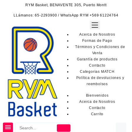
Saltar
RYM Basket, BENAVENTE 305, Puerto Montt
al
contenido
LLámanos: 65-2293900 / WhatsApp RYM +569 61224764
Acerca de Nosotros
Formas de Pago
Términos y Condiciones de
Venta
Garantía de productos
Contacto
Categorias MATCH
Política de devoluciones y
reembolsos
Bienvenidos
Acerca de Nosotros
Contacto
Carrito