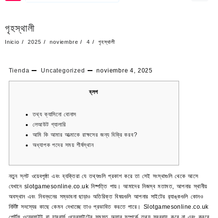
গৃহস্থালী
Inicio
2025
noviembre
4
গৃহস্থালী
Tienda
Uncategorized
noviembre 4, 2025
ব্লগ
তথ্য ক্যাসিনো বোনাস
লেআউট গ্যালারি
আমি কি আমার আত্মাকে রাক্ষসের জন্য বিক্রি করব?
অধ্যাপক পদের সময় শীর্ষস্থান
নতুন স্লট ওয়েবপৃষ্ঠা এবং ব্যক্তিরা যে তথ্যগুলি প্রকাশ করে তা সেই সংস্থাগুলি থেকে আসে
যেখানে slotgamesonline.co.uk নিষ্পত্তি পায়। আমাদের নিজস্ব মতামত, আপনার স্থানীয়
অবস্থান এবং নিবন্ধনের সম্ভাবনা ছাড়াও অতিরিক্ত বিষয়গুলি আপনার সাইটের র‍্যাঙ্কগুলি কোনও
নির্দিষ্ট সদস্যের কাছে কেমন দেখাচ্ছে তাও প্রভাবিত করতে পারে। Slotgamesonline.co.uk
পোর্টস ওয়েবসাইট বা হারবার্স ওয়েবসাইটের সমস্ত অফার সম্পর্কে তথ্য সরবরাহ করে না এবং করবে