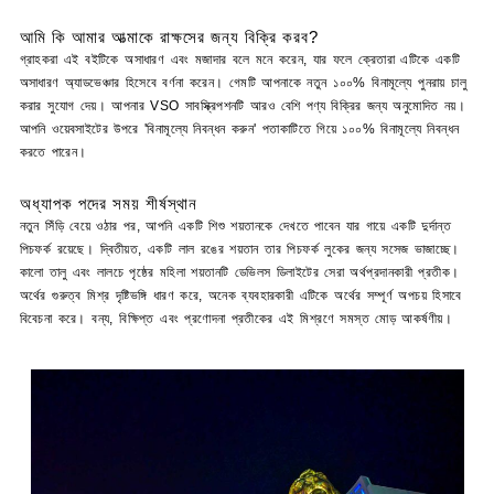
আমি কি আমার আত্মাকে রাক্ষসের জন্য বিক্রি করব?
গ্রাহকরা এই বইটিকে অসাধারণ এবং মজাদার বলে মনে করেন, যার ফলে ক্রেতারা এটিকে একটি
অসাধারণ অ্যাডভেঞ্চার হিসেবে বর্ণনা করেন। গেমটি আপনাকে নতুন ১০০% বিনামূল্যে পুনরায় চালু
করার সুযোগ দেয়। আপনার VSO সাবস্ক্রিপশনটি আরও বেশি পণ্য বিক্রির জন্য অনুমোদিত নয়।
আপনি ওয়েবসাইটের উপরে 'বিনামূল্যে নিবন্ধন করুন' পতাকাটিতে গিয়ে ১০০% বিনামূল্যে নিবন্ধন
করতে পারেন।
অধ্যাপক পদের সময় শীর্ষস্থান
নতুন সিঁড়ি বেয়ে ওঠার পর, আপনি একটি শিশু শয়তানকে দেখতে পাবেন যার গায়ে একটি দুর্দান্ত
পিচফর্ক রয়েছে। দ্বিতীয়ত, একটি লাল রঙের শয়তান তার পিচফর্ক লুকের জন্য সসেজ ভাজাচ্ছে।
কালো তালু এবং লালচে পৃষ্ঠের মহিলা শয়তানটি ডেভিলস ডিলাইটের সেরা অর্থপ্রদানকারী প্রতীক।
অর্থের গুরুত্ব মিশ্র দৃষ্টিভঙ্গি ধারণ করে, অনেক ব্যবহারকারী এটিকে অর্থের সম্পূর্ণ অপচয় হিসাবে
বিবেচনা করে। বন্য, বিক্ষিপ্ত এবং প্রণোদনা প্রতীকের এই মিশ্রণে সমস্ত মোড় আকর্ষণীয়।