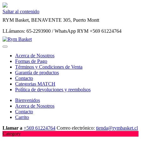
Saltar al contenido
RYM Basket, BENAVENTE 305, Puerto Montt
LLámanos: 65-2293900 / WhatsApp RYM +569 61224764
Acerca de Nosotros
Formas de Pago
Términos y Condiciones de Venta
Garantía de productos
Contacto
Categorias MATCH
Política de devoluciones y reembolsos
Bienvenidos
Acerca de Nosotros
Contacto
Carrito
Llamar a
+569 61224764
Correo electrónico:
tienda@rymbasket.cl
Category