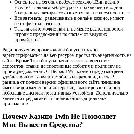
Основное на сегодня рабочее зеркало 1Вин казино
вместе с главным веб-ресурсом подключено к одной
базе данных, которая сохраняется на внешнем носителе.
Все автоматы, размещенные в онлайн казино, имеют
сертификаты качества.
Так, на сайте можно найти не менее разновидностей
игровых предложений по слотам от ведущих
провайдеров.
Ради получения промокодов и бонусов нужно
зарегистрироваться на веб-ресурсе, проявлять энергичность на
сайте. Кроме Того бонусы начисляются за внесение
депозитов, ставки на спортивные события и подписку на
прием уведомлений. С Целью 1Win казино предусмотрена
удобная в использовании мобильная разновидность. В
разница от полной версии официального сайта женщина
имеет видоизмененный интерфейс, адаптированный под
небольшие дисплеи портативных устройств. Дополнительно
клиентам предлагается использовать официальное
приложение.
Почему Казино 1win Не Позволяет
Мне Вывести Средства?