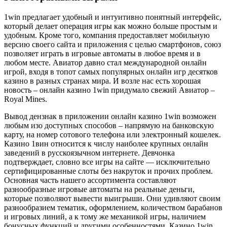
1win предлагает удобный и интуитивно понятный интерфейс,
который делает операция игры как можно больше простым и
удобным. Кроме того, компания предоставляет мобильную
версию своего сайта и приложения с целью смартфонов, союз
позволяет играть в игровые автоматы в любое время и в
любом месте. Авиатор давно стал международной онлайн
игрой, входя в топот самых популярных онлайн игр десятков
казино в разных странах мира. И возле нас есть хорошая
новость – онлайн казино 1win придумало свежий Авиатор –
Royal Mines.
Вывод дензнак в приложении онлайн казино 1win возможен
любым изо доступных способов – напрямую на банковскую
карту, на номер сотового телефона или электронный кошелек.
Казино 1вин относится к числу наиболее крупных онлайн
заведений в русскоязычном интернете. Девчонка
подтверждает, словно все игры на сайте — исключительно
сертифицированные слоты без накруток и прочих проблем.
Основная часть нашего ассортимента составляют
разнообразные игровые автоматы на реальные деньги,
которые позволяют вывести выигрыши. Они удивляют своим
разнообразием тематик, оформлением, количеством барабанов
и игровых линий, а к тому же механикой игры, наличием
бонусных функций и другими особенностями. Казино 1win