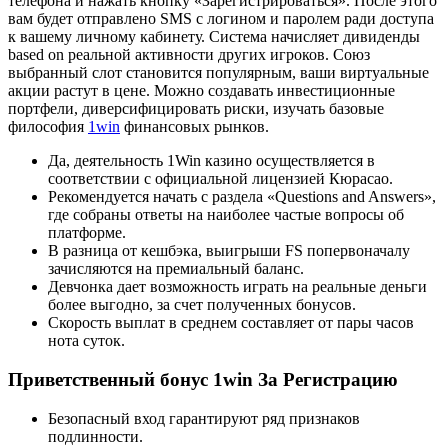
телефона и нажать кнопку «Зарегистрироваться». После этого
вам будет отправлено SMS с логином и паролем ради доступа
к вашему личному кабинету. Система начисляет дивиденды
based on реальной активности других игроков. Союз
выбранный слот становится популярным, ваши виртуальные
акции растут в цене. Можно создавать инвестиционные
портфели, диверсифицировать риски, изучать базовые
философия
1win
финансовых рынков.
Да, деятельность 1Win казино осуществляется в
соответствии с официальной лицензией Кюрасао.
Рекомендуется начать с раздела «Questions and Answers»,
где собраны ответы на наиболее частые вопросы об
платформе.
В разница от кешбэка, выигрыши FS попервоначалу
зачисляются на премиальный баланс.
Девчонка дает возможность играть на реальные деньги
более выгодно, за счет полученных бонусов.
Скорость выплат в среднем составляет от пары часов
нота суток.
Приветственный бонус 1win За Регистрацию
Безопасный вход гарантируют ряд признаков
подлинности.