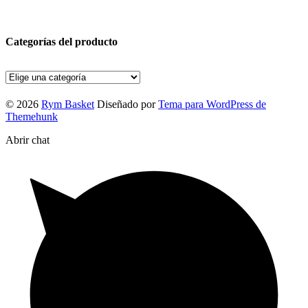
Categorías del producto
© 2026
Rym Basket
Diseñado por
Tema para WordPress de
Themehunk
Abrir chat