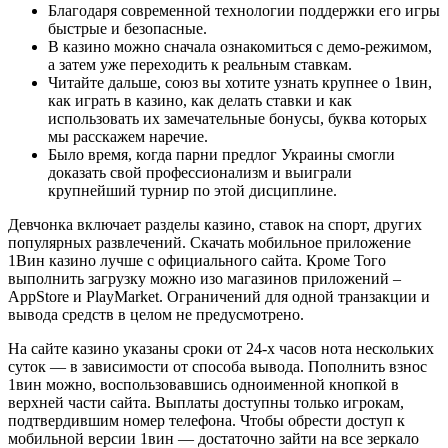
Благодаря современной технологии поддержки его игры
быстрые и безопасные.
В казино можно сначала ознакомиться с демо-режимом,
а затем уже переходить к реальным ставкам.
Читайте дальше, союз вы хотите узнать крупнее о 1вин,
как играть в казино, как делать ставки и как
использовать их замечательные бонусы, буква которых
мы расскажем наречие.
Было время, когда парни предлог Украины смогли
доказать свой профессионализм и выиграли
крупнейший турнир по этой дисциплине.
Девчонка включает разделы казино, ставок на спорт, других
популярных развлечений. Скачать мобильное приложение
1Вин казино лучше с официального сайта. Кроме Того
выполнить загрузку можно изо магазинов приложений –
AppStore и PlayMarket. Ограничений для одной транзакции и
вывода средств в целом не предусмотрено.
На сайте казино указаны сроки от 24-х часов нота нескольких
суток — в зависимости от способа вывода. Пополнить взнос
1вин можно, воспользовавшись одноименной кнопкой в
верхней части сайта. Выплаты доступны только игрокам,
подтвердившим номер телефона. Чтобы обрести доступ к
мобильной версии 1вин — достаточно зайти на все зеркало