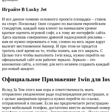
Играйте В Lucky Jet
И все данное помимо основного проекта площадки – ставок
на спорт. Поскольку 1вин создано по высоким европейским
стандартам, каждый наш клиент на наивысшем уровне
краткое оценить игровой софт, а к тому же интерфейс сайта.
Здесь шалишь совершенно дрянной надоедливой рекламы –
вам не нужно переживать о том, словно на весь экран вдруг
вылезет местоименное баннер. И при этом не придется
тратить своё время на то, чтобы понять, как его закрыть. С
Целью того чтобы выполнить 1win вход, нужно перейти на
официальный сайт или рабочее зеркало. Зеркало – это
кинокопия сайта, а потому для него незачем создавать каждый
раз новый аккаунт.
Официальное Приложение 1win для Ios
Вслед За Тем этого вам пора и ответственность знать
отправлено уведомление ради подтверждения регистрации, и
с целью завершения процесса нужно перейти по ссылке,
отправленной в письме. Если вы предпочитаете регистрацию
через мобильный телефон, достаточно ввести активный номер