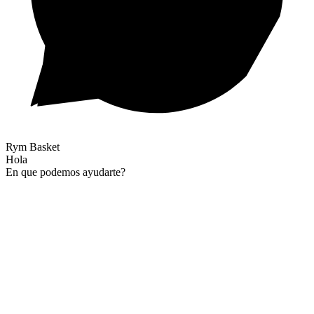
Rym Basket
Hola
En que podemos ayudarte?