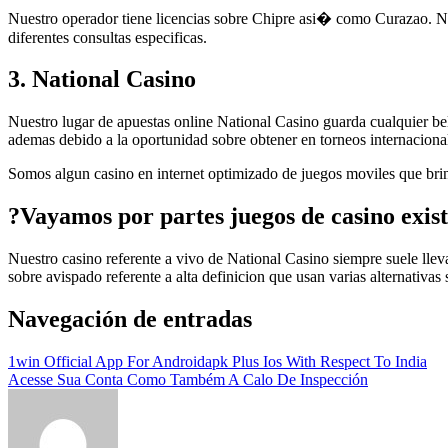
Nuestro operador tiene licencias sobre Chipre asi� como Curazao. Nu
diferentes consultas especificas.
3. National Casino
Nuestro lugar de apuestas online National Casino guarda cualquier bel
ademas debido a la oportunidad sobre obtener en torneos internaciona
Somos algun casino en internet optimizado de juegos moviles que brind
?Vayamos por partes juegos de casino exis
Nuestro casino referente a vivo de National Casino siempre suele llev
sobre avispado referente a alta definicion que usan varias alternativas 
Navegación de entradas
1win Official App For Androidapk Plus Ios With Respect To India
Acesse Sua Conta Como Também A Calo De Inspección