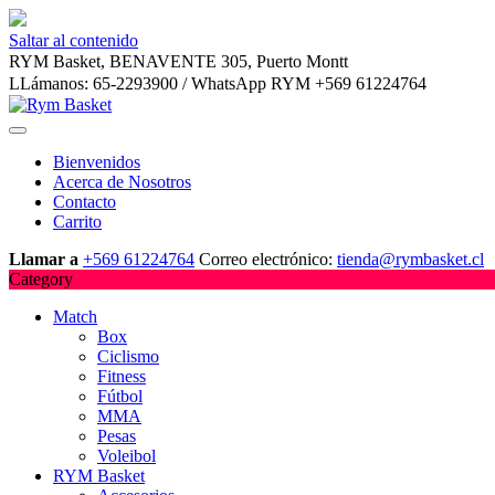
Saltar al contenido
RYM Basket, BENAVENTE 305, Puerto Montt
LLámanos: 65-2293900 / WhatsApp RYM +569 61224764
Bienvenidos
Acerca de Nosotros
Contacto
Carrito
Llamar a
+569 61224764
Correo electrónico:
tienda@rymbasket.cl
Category
Match
Box
Ciclismo
Fitness
Fútbol
MMA
Pesas
Voleibol
RYM Basket