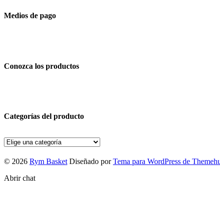
Medios de pago
Conozca los productos
Categorías del producto
© 2026
Rym Basket
Diseñado por
Tema para WordPress de Themeh
Abrir chat