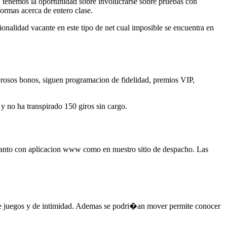
, tenemos la oportunidad sobre involucrarse sobre pruebas con
ormas acerca de entero clase.
onalidad vacante en este tipo de net cual imposible se encuentra en
nerosos bonos, siguen programacion de fidelidad, premios VIP,
y no ha transpirado 150 giros sin cargo.
s tanto con aplicacion www como en nuestro sitio de despacho. Las
, de juegos y de intimidad. Ademas se podri�an mover permite conocer