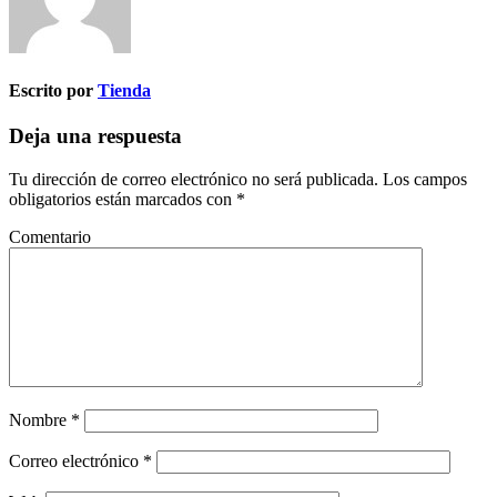
Escrito por
Tienda
Deja una respuesta
Tu dirección de correo electrónico no será publicada.
Los campos
obligatorios están marcados con
*
Comentario
Nombre
*
Correo electrónico
*