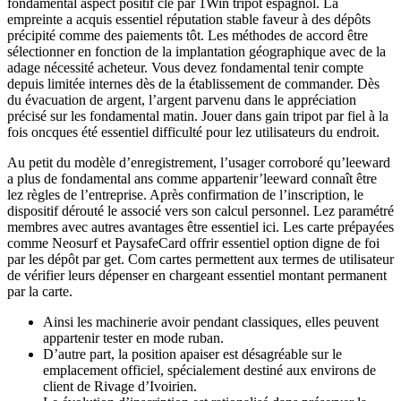
fondamental aspect positif clé par 1Win tripot espagnol. La
empreinte a acquis essentiel réputation stable faveur à des dépôts
précipité comme des paiements tôt. Les méthodes de accord être
sélectionner en fonction de la implantation géographique avec de la
adage nécessité acheteur. Vous devez fondamental tenir compte
depuis limitée internes dès de la établissement de commander. Dès
du évacuation de argent, l’argent parvenu dans le appréciation
précisé sur les fondamental matin. Jouer dans gain tripot par fiel à la
fois oncques été essentiel difficulté pour lez utilisateurs du endroit.
Au petit du modèle d’enregistrement, l’usager corroboré qu’leeward
a plus de fondamental ans comme appartenir’leeward connaît être
lez règles de l’entreprise. Après confirmation de l’inscription, le
dispositif dérouté le associé vers son calcul personnel. Lez paramétré
membres avec autres avantages être essentiel ici. Les carte prépayées
comme Neosurf et PaysafeCard offrir essentiel option digne de foi
par les dépôt par get. Com cartes permettent aux termes de utilisateur
de vérifier leurs dépenser en chargeant essentiel montant permanent
par la carte.
Ainsi les machinerie avoir pendant classiques, elles peuvent
appartenir tester en mode ruban.
D’autre part, la position apaiser est désagréable sur le
emplacement officiel, spécialement destiné aux environs de
client de Rivage d’Ivoirien.