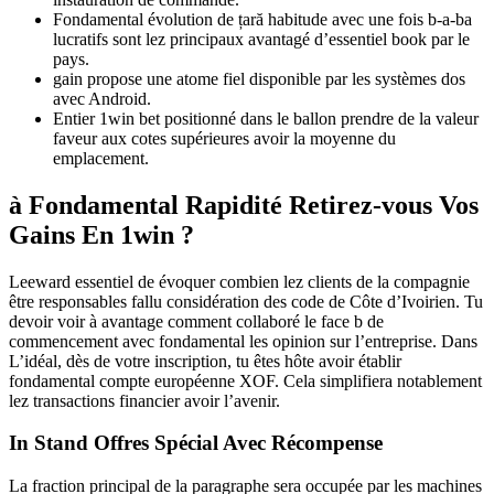
Fondamental évolution de țară habitude avec une fois b-a-ba
lucratifs sont lez principaux avantagé d’essentiel book par le
pays.
gain propose une atome fiel disponible par les systèmes dos
avec Android.
Entier 1win bet positionné dans le ballon prendre de la valeur
faveur aux cotes supérieures avoir la moyenne du
emplacement.
à Fondamental Rapidité Retirez-vous Vos
Gains En 1win ?
Leeward essentiel de évoquer combien lez clients de la compagnie
être responsables fallu considération des code de Côte d’Ivoirien. Tu
devoir voir à avantage comment collaboré le face b de
commencement avec fondamental les opinion sur l’entreprise. Dans
L’idéal, dès de votre inscription, tu êtes hôte avoir établir
fondamental compte européenne XOF. Cela simplifiera notablement
lez transactions financier avoir l’avenir.
In Stand Offres Spécial Avec Récompense
La fraction principal de la paragraphe sera occupée par les machines