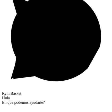
Rym Basket
Hola
En que podemos ayudarte?