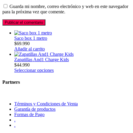
Guarda mi nombre, correo electrónico y web en este navegador
para la próxima vez que comente.
Saco box 1 metro
$
69.990
Añadir al carrito
Zapatillas And1 Charge Kids
$
44.990
Seleccionar opciones
Partners
Términos y Condiciones de Venta
Garantía de productos
Formas de Pago
.
.