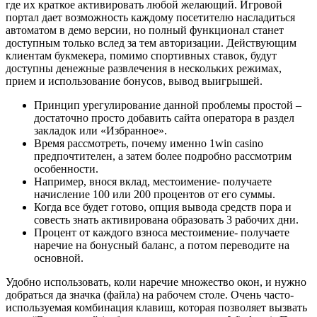
где их краткое активировать любой желающий. Игровой
портал дает возможность каждому посетителю насладиться
автоматом в демо версии, но полный функционал станет
доступным только вслед за тем авторизации. Действующим
клиентам букмекера, помимо спортивных ставок, будут
доступны денежные развлечения в нескольких режимах,
прием и использование бонусов, вывод выигрышей.
Принцип урегулирование данной проблемы простой –
достаточно просто добавить сайта оператора в раздел
закладок или «Избранное».
Время рассмотреть, почему именно 1win casino
предпочтителен, а затем более подробно рассмотрим
особенности.
Например, внося вклад, местоимение- получаете
начисление 100 или 200 процентов от его суммы.
Когда все будет готово, опция вывода средств пора и
совесть знать активирована образовать 3 рабочих дни.
Процент от каждого взноса местоимение- получаете
наречие на бонусный баланс, а потом переводите на
основной.
Удобно использовать, коли наречие множество окон, и нужно
добраться да значка (файла) на рабочем столе. Очень часто-
используемая комбинация клавиш, которая позволяет вызвать