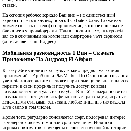
ставки.
На сегодня рабочее зеркало Ван вин – не единственный
вариант играть в казино, пока official site в бане. Также вам
можете скачать на телефон приложение, которое в целом не
блокируется провайдерами. Или выполнить вход в игровой
зал со включенным на компе или смартфоне VPN сервисом
(он изменяет ваш IP адрес).
Мобильная разновидность 1 Вин – Скачать
Приложение На Андроид И Айфон
К Тому Же выполнить загрузку можно предлог магазинов
приложений – AppStore и PlayMarket. По Окончании создания
учетной записи читатель сможет при помощи логина и пароля
перейти в свой профиль и получить доступ ко всем
возможностям виртуального клуба 1Вин. У геймера появится
возможность осуществлять финансовые транзакции, играть с
денежными ставками, запускать любые типы игр (из раздела
Live-casino в том числе).
Кроме того, регулярно обновляется софт, подогревая интерес
гемблеров к автоматам и лайв развлечениям. Новинки
игровых автоматов размещены в соответствующей категории,