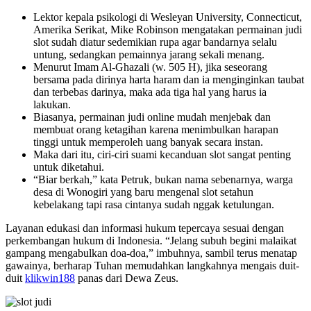
Lektor kepala psikologi di Wesleyan University, Connecticut,
Amerika Serikat, Mike Robinson mengatakan permainan judi
slot sudah diatur sedemikian rupa agar bandarnya selalu
untung, sedangkan pemainnya jarang sekali menang.
Menurut Imam Al-Ghazali (w. 505 H), jika seseorang
bersama pada dirinya harta haram dan ia menginginkan taubat
dan terbebas darinya, maka ada tiga hal yang harus ia
lakukan.
Biasanya, permainan judi online mudah menjebak dan
membuat orang ketagihan karena menimbulkan harapan
tinggi untuk memperoleh uang banyak secara instan.
Maka dari itu, ciri-ciri suami kecanduan slot sangat penting
untuk diketahui.
“Biar berkah,” kata Petruk, bukan nama sebenarnya, warga
desa di Wonogiri yang baru mengenal slot setahun
kebelakang tapi rasa cintanya sudah nggak ketulungan.
Layanan edukasi dan informasi hukum tepercaya sesuai dengan
perkembangan hukum di Indonesia. “Jelang subuh begini malaikat
gampang mengabulkan doa-doa,” imbuhnya, sambil terus menatap
gawainya, berharap Tuhan memudahkan langkahnya mengais duit-
duit
klikwin188
panas dari Dewa Zeus.