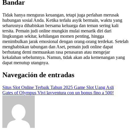
Bandar
Tidak hanya menguras keuangan, tetapi juga perlahan merusak
hubungan sosial Anda. Ketika terlalu asyik bermain, waktu yang
seharusnya dihabiskan bersama keluarga dan teman sering kali
tersita. Pemain judi online mungkin mulai menarik diri dari
lingkungan sekitar, kehilangan momen penting, hingga
menimbulkan jarak emosional dengan orang-orang terdekat. Setelah
menghabiskan tabungan dan Aset, pemain judi online dapat
berhutang demi memuaskan rasa penasaran atau mengejar
kekalahan sebelumnya. Namun, tidak akan ada kemenangan yang
dapat menutup utangnya.
Navegación de entradas
Situs Slot Online Terbaik Tahun 2025 Game Slot Uang Asli
Gates of Olympus Vivi lavventura con un bonus fino a 500!