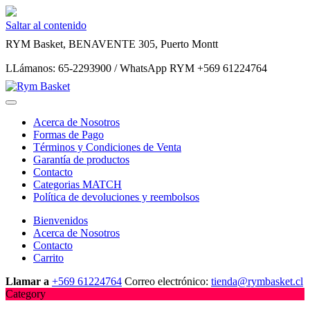
Saltar al contenido
RYM Basket, BENAVENTE 305, Puerto Montt
LLámanos: 65-2293900 / WhatsApp RYM +569 61224764
Acerca de Nosotros
Formas de Pago
Términos y Condiciones de Venta
Garantía de productos
Contacto
Categorias MATCH
Política de devoluciones y reembolsos
Bienvenidos
Acerca de Nosotros
Contacto
Carrito
Llamar a
+569 61224764
Correo electrónico:
tienda@rymbasket.cl
Category