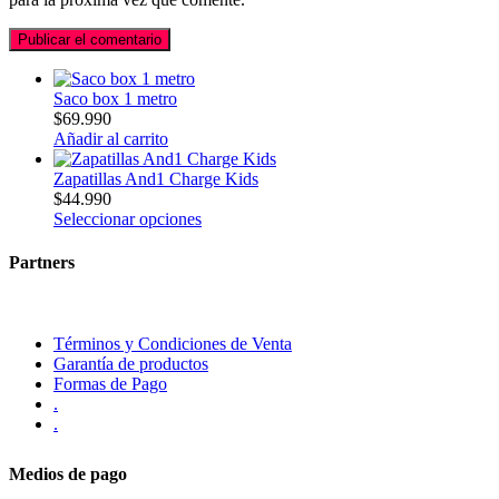
Saco box 1 metro
$
69.990
Añadir al carrito
Zapatillas And1 Charge Kids
$
44.990
Seleccionar opciones
Partners
Términos y Condiciones de Venta
Garantía de productos
Formas de Pago
.
.
Medios de pago