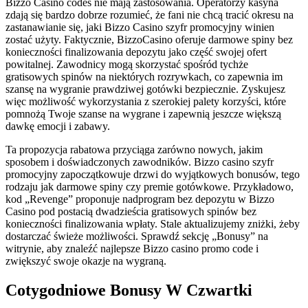
Bizzo Casino codes nie mają zastosowania. Operatorzy kasyna
zdają się bardzo dobrze rozumieć, że fani nie chcą tracić okresu na
zastanawianie się, jaki Bizzo Casino szyfr promocyjny winien
zostać użyty. Faktycznie, BizzoCasino oferuje darmowe spiny bez
konieczności finalizowania depozytu jako część swojej ofert
powitalnej. Zawodnicy mogą skorzystać spośród tychże
gratisowych spinów na niektórych rozrywkach, co zapewnia im
szansę na wygranie prawdziwej gotówki bezpiecznie. Zyskujesz
więc możliwość wykorzystania z szerokiej palety korzyści, które
pomnożą Twoje szanse na wygrane i zapewnią jeszcze większą
dawkę emocji i zabawy.
Ta propozycja rabatowa przyciąga zarówno nowych, jakim
sposobem i doświadczonych zawodników. Bizzo casino szyfr
promocyjny zapoczątkowuje drzwi do wyjątkowych bonusów, tego
rodzaju jak darmowe spiny czy premie gotówkowe. Przykładowo,
kod „Revenge” proponuje nadprogram bez depozytu w Bizzo
Casino pod postacią dwadzieścia gratisowych spinów bez
konieczności finalizowania wpłaty. Stale aktualizujemy zniżki, żeby
dostarczać świeże możliwości. Sprawdź sekcję „Bonusy” na
witrynie, aby znaleźć najlepsze Bizzo casino promo code i
zwiększyć swoje okazje na wygraną.
Cotygodniowe Bonusy W Czwartki