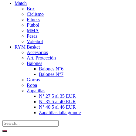
Match
Box
Ciclismo
Fitness
Fútbol
MMA
Pesas
Voleibol
RYM Basket
Accesorios
Art. Protección
Balones
Balones N°6
Balones N°7
Gorras
Ropa
Zapatillas
N° 27.5 al 35 EUR
N° 35.5 al 40 EUR
N° 40.5 al 46 EUR
Zapatillas talla grande