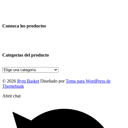
Conozca los productos
Categorías del producto
© 2026
Rym Basket
Diseñado por
Tema para WordPress de
Themehunk
Abrir chat