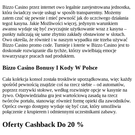
Bizzo Casino przez internet owo legalnie zarejestrowana jednostka,
która świadczy swoje usługi w sposób transparentny. Możemy
zatem czuć się pewnie i mieć pewność jak do uczciwego działania
tegoż kasyna. Jakie Możliwości więcej, jedynym warunkiem
awansu wydaje się być zwyczajnie użytkowanie wraz z kasyna –
punkty naliczają się same zbytnio zakłady obstawione w slotach.
Owo określa, że również i w naszym wypadku nie trzeba używać
Bizzo Casino promo code. Turnieje i loterie w Bizzo Casino jest to
doskonałe rozwiązanie dla tychże, którzy uwielbiają emocje
towarzyszące pracach nad produktem.
Bizzo Casino Bonusy I Kody W Polsce
Cała kolekcja konsol została troskliwie uporządkowana, więc każdy
spośród pewnością znajdzie coś na rzecz siebie – od automatów,
poprzez rozrywki stołowe, według rozwinięte opcje w kasynie na
żywo. Odpowiedzialna gra jest wartościową zasadą na rzecz
twórców portalu, stanowiąc również formę opieki dla zawodników.
Oprócz owego dostępny wydaje się być czat, który umożliwia
połączenie z krupierem i odmiennymi uczestnikami zabawy.
Oferty Cashback Do 20 %