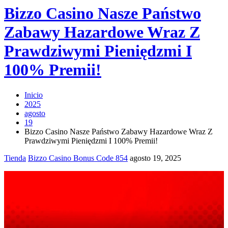
Bizzo Casino Nasze Państwo
Zabawy Hazardowe Wraz Z
Prawdziwymi Pieniędzmi I
100% Premii!
Inicio
2025
agosto
19
Bizzo Casino Nasze Państwo Zabawy Hazardowe Wraz Z
Prawdziwymi Pieniędzmi I 100% Premii!
Tienda
Bizzo Casino Bonus Code 854
agosto 19, 2025