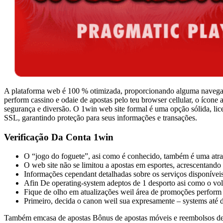
A plataforma web é 100 % otimizada, proporcionando alguma navegação 
perform cassino e odaie de apostas pelo teu browser cellular, o ícone 
segurança e diversão. O 1win web site formal é uma opção sólida, li
SSL, garantindo proteção para seus informações e transações.
Verificação Da Conta 1win
O “jogo do foguete”, asi como é conhecido, também é uma atra
O web site não se limitou a apostas em esportes, acrescentando
Informações cependant detalhadas sobre os serviços disponíveis 
Afin De operating-system adeptos de 1 desporto asi como o vola
Fique de olho em atualizações weil área de promoções perform i
Primeiro, decida o canon weil sua expresamente – systems até du
Também emcasa de apostas Bônus de apostas móveis e reembolsos de 