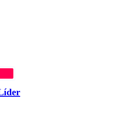
Líder