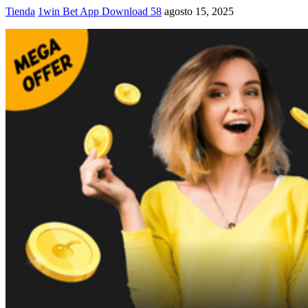
Tienda
1win Bet App Download 58
agosto 15, 2025