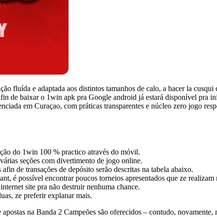
fluída e adaptada aos distintos tamanhos de calo, a hacer la cusqui d
afin de baixar o 1win apk pra Google android já estará disponível pra in
cenciada em Curaçao, com práticas transparentes e núcleo zero jogo re
ção do 1win 100 % practico através do móvil.
 várias seções com divertimento de jogo online.
afin de transações de depósito serão descritas na tabela abaixo.
nt, é possível encontrar poucos torneios apresentados que ze realizam
nternet site pra não destruir nenhuma chance.
as, ze preferir explanar mais.
apostas na Banda 2 Campeões são oferecidos – contudo, novamente, nã