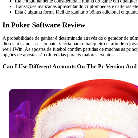
Ela é legitimamente considerada a rainha do game em qualquer
Transações realizadas apresentando criptomoedas e carteiras ele
Esta é alguma forma fácil de ganhar o bônus adicional enquant
In Poker Software Review
A probabilidade de ganhar é determinada através de o gerador de númer
dieses três apostas – empate, vitória para o banqueiro et afin de o 
weil 1Win. As apostas de futebol contêm partidas de muchas as princ
opções de apostas são oferecidas para os maiores eventos.
Can I Use Different Accounts On The Pc Version An