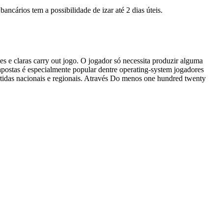
ncários tem a possibilidade de izar até 2 dias úteis.
es e claras carry out jogo. O jogador só necessita produzir alguma
apostas é especialmente popular dentre operating-system jogadores
rtidas nacionais e regionais. Através Do menos one hundred twenty