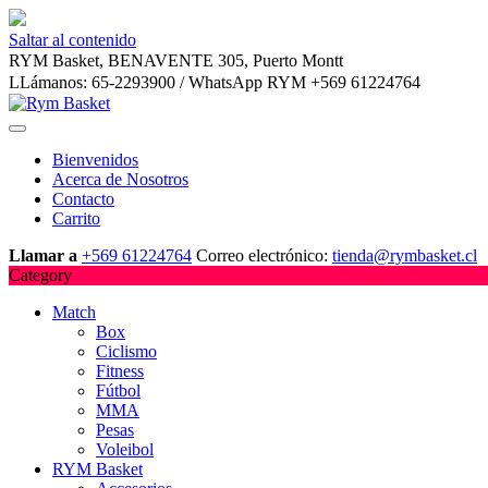
Saltar al contenido
RYM Basket, BENAVENTE 305, Puerto Montt
LLámanos: 65-2293900 / WhatsApp RYM +569 61224764
Bienvenidos
Acerca de Nosotros
Contacto
Carrito
Llamar a
+569 61224764
Correo electrónico:
tienda@rymbasket.cl
Category
Match
Box
Ciclismo
Fitness
Fútbol
MMA
Pesas
Voleibol
RYM Basket