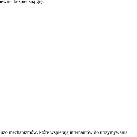
ewnić bezpieczną grę.
dużo mechanizmów, które wspierają internautów do utrzymywania