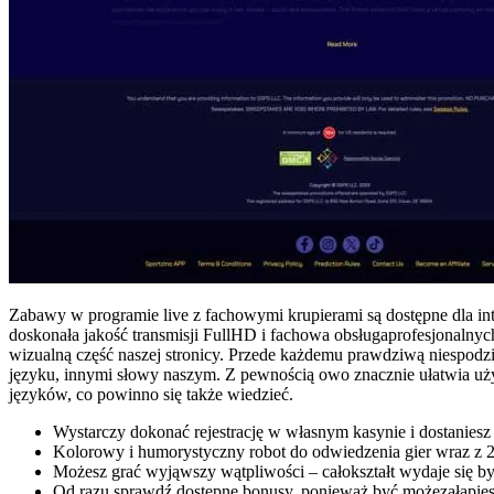
Zabawy w programie live z fachowymi krupierami są dostępne dla in
doskonała jakość transmisji FullHD i fachowa obsługaprofesjonaln
wizualną część naszej stronicy. Przede każdemu prawdziwą niespodz
języku, innymi słowy naszym. Z pewnością owo znacznie ułatwia używ
języków, co powinno się także wiedzieć.
Wystarczy dokonać rejestrację w własnym kasynie i dostanies
Kolorowy i humorystyczny robot do odwiedzenia gier wraz z 
Możesz grać wyjąwszy wątpliwości – całokształt wydaje się
Od razu sprawdź dostępne bonusy, ponieważ być możezałapiesz 