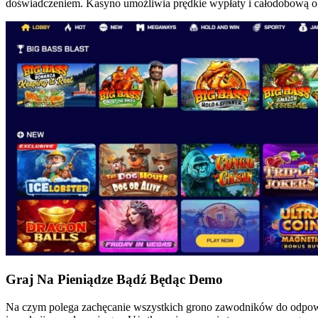
doświadczeniem. Kasyno umożliwia prędkie wypłaty i całodobową ob
Graj Na Pieniądze Bądź Będąc Demo
Na czym polega zachęcanie wszystkich grono zawodników do odpowi