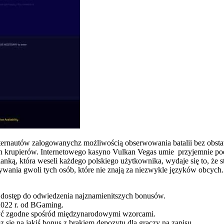
ternautów zalogowanychz możliwością obserwowania batalii bez obstaw
ych krupierów. Internetowego kasyno Vulkan Vegas umie przyjemnie p
ianką, która weseli każdego polskiego użytkownika, wydaje się to, że
ania gwoli tych osób, które nie znają za niezwykle języków obcych. 
z dostęp do odwiedzenia najznamienitszych bonusów.
2022 r. od BGaming.
 być zgodne spośród międzynarodowymi wzorcami.
się na jakiś bonus z brakiem depozytu dla graczy na zapisu.