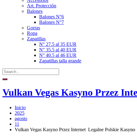
Accesorios
Art. Protección
Balones
Balones N°6
Balones N°7
Gorras
Ropa
Zapatillas
N° 27.5 al 35 EUR
N° 35.5 al 40 EUR
N° 40.5 al 46 EUR
Zapatillas talla grande
Vulkan Vegas Kasyno Przez Inte
Inicio
2025
agosto
11
Vulkan Vegas Kasyno Przez Internet ️ Legalne Polskie Kasyno