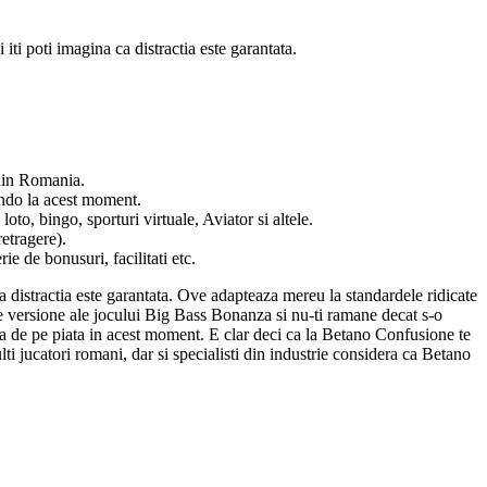
iti poti imagina ca distractia este garantata.
 din Romania.
vando la acest moment.
loto, bingo, sporturi virtuale, Aviator si altele.
retragere).
e de bonusuri, facilitati etc.
ca distractia este garantata. Ove adapteaza mereu la standardele ridicate
lte versione ale jocului Big Bass Bonanza si nu-ti ramane decat s-o
una de pe piata in acest moment. E clar deci ca la Betano Confusione te
ti jucatori romani, dar si specialisti din industrie considera ca Betano