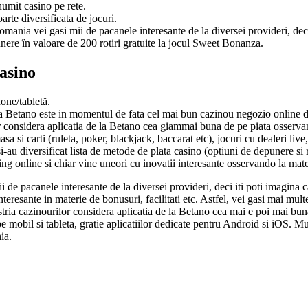
numit casino pe rete.
rte diversificata de jocuri.
omania vei gasi mii de pacanele interesante de la diversei provideri, deci 
ere în valoare de 200 rotiri gratuite la jocul Sweet Bonanza.
asino
one/tabletă.
ra ca Betano este in momentul de fata cel mai bun cazinou negozio online
ilor considera aplicatia de la Betano cea giammai buna de pe piata osser
sa si carti (ruleta, poker, blackjack, baccarat etc), jocuri cu dealeri live, 
i-au diversificat lista de metode de plata casino (optiuni de depunere si 
g online si chiar vine uneori cu inovatii interesante osservando la materi
ii de pacanele interesante de la diversei provideri, deci iti poti imagina 
nteresante in materie de bonusuri, facilitati etc. Astfel, vei gasi mai mu
ndustria cazinourilor considera aplicatia de la Betano cea mai e poi mai b
 mobil si tableta, gratie aplicatiilor dedicate pentru Android si iOS. Mul
ia.