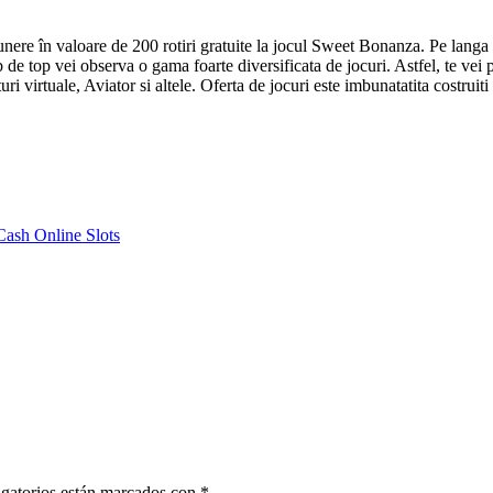
nere în valoare de 200 rotiri gratuite la jocul Sweet Bonanza. Pe langa
b de top vei observa o gama foarte diversificata de jocuri. Astfel, te vei p
uri virtuale, Aviator si altele. Oferta de jocuri este imbunatatita costruiti
ash Online Slots
gatorios están marcados con
*