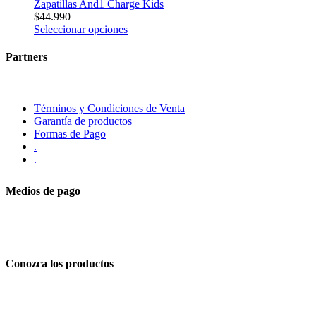
Zapatillas And1 Charge Kids
$
44.990
Seleccionar opciones
Partners
Términos y Condiciones de Venta
Garantía de productos
Formas de Pago
.
.
Medios de pago
Conozca los productos