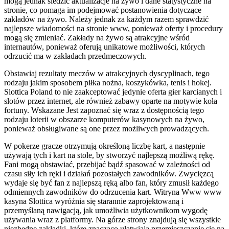
mogą jednak śledzić aktualizacje na żywo i dane statystyczne na
stronie, co pomaga im podejmować postanowienia dotyczące
zakładów na żywo. Należy jednak za każdym razem sprawdzić
najlepsze wiadomości na stronie www, ponieważ oferty i procedury
mogą się zmieniać. Zakłady na żywo są atrakcyjne wśród
internautów, ponieważ oferują unikatowe możliwości, których
odrzucić ma w zakładach przedmeczowych.
Obstawiaj rezultaty meczów w atrakcyjnych dyscyplinach, tego
rodzaju jakim sposobem piłka nożna, koszykówka, tenis i hokej.
Slottica Poland to nie zaakceptować jedynie oferta gier karcianych i
slotów przez internet, ale również zabawy oparte na motywie koła
fortuny. Wskazane Jest zapoznać się wraz z dostępnością tego
rodzaju loterii w obszarze komputerów kasynowych na żywo,
ponieważ obsługiwane są one przez możliwych prowadzących.
W pokerze gracze otrzymują określoną liczbę kart, a następnie
używają tych i kart na stole, by stworzyć najlepszą możliwą rękę.
Fani mogą obstawiać, przebijać bądź spasować w zależności od
czasu siły ich ręki i działań pozostałych zawodników. Zwycięzcą
wydaje się być fan z najlepszą ręką albo fan, który zmusił każdego
odmiennych zawodników do odrzucenia kart. Witryna Www www
kasyna Slottica wyróżnia się starannie zaprojektowaną i
przemyślaną nawigacją, jak umożliwia użytkownikom wygodę
używania wraz z platformy. Na górze strony znajdują się wszystkie
niezbędne zakładki, które znacząco ułatwiają przemieszczanie się na