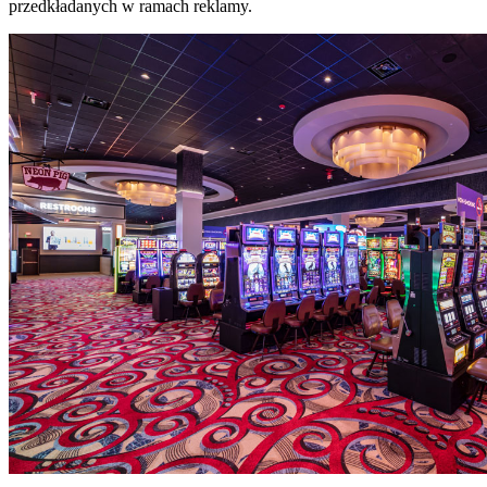
przedkładanych w ramach reklamy.