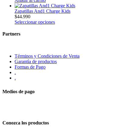
Añadir al carrito
Zapatillas And1 Charge Kids
$
44.990
Seleccionar opciones
Partners
Términos y Condiciones de Venta
Garantía de productos
Formas de Pago
.
.
Medios de pago
Conozca los productos