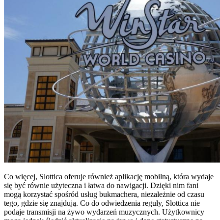
Co więcej, Slottica oferuje również aplikację mobilną, która wydaje
się być równie użyteczna i łatwa do nawigacji. Dzięki nim fani
mogą korzystać spośród usług bukmachera, niezależnie od czasu
tego, gdzie się znajdują. Co do odwiedzenia reguły, Slottica nie
podaje transmisji na żywo wydarzeń muzycznych. Użytkownicy