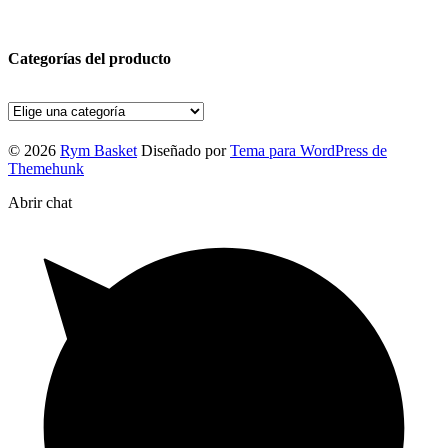
Categorías del producto
© 2026
Rym Basket
Diseñado por
Tema para WordPress de
Themehunk
Abrir chat