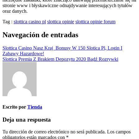
stronie www i błyskawiczne odnajdywanie interesujących tytułów
oraz danych.
Tag :
slottica casino pl
slottica opinie
slottica opinie forum
Navegación de entradas
Slottica Casino Nasz Kraj ️️ Bonusy W 150 Slotica Pl, Login I
Zabawy Hazardowe!
Slottica Premia Z Brakiem Depozytu 2020 Bądź Rozrywki
Escrito por
Tienda
Deja una respuesta
Tu dirección de correo electrónico no será publicada.
Los campos
obligatorios están marcados con
*