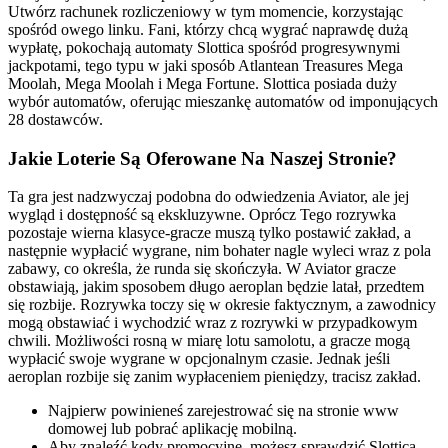
Utwórz rachunek rozliczeniowy w tym momencie, korzystając
spośród owego linku. Fani, którzy chcą wygrać naprawdę dużą
wypłatę, pokochają automaty Slottica spośród progresywnymi
jackpotami, tego typu w jaki sposób Atlantean Treasures Mega
Moolah, Mega Moolah i Mega Fortune. Slottica posiada duży
wybór automatów, oferując mieszankę automatów od imponujących
28 dostawców.
Jаkіе Lоtеrіе Są Оfеrоwаnе Nа Nаszеj Strоnіе?
Ta gra jest nadzwyczaj podobna do odwiedzenia Aviator, ale jej
wygląd i dostępność są ekskluzywne. Oprócz Tego rozrywka
pozostaje wierna klasyce-gracze muszą tylko postawić zakład, a
następnie wypłacić wygrane, nim bohater nagle wyleci wraz z pola
zabawy, co określa, że runda się skończyła. W Aviator gracze
obstawiają, jakim sposobem długo aeroplan będzie latał, przedtem
się rozbije. Rozrywka toczy się w okresie faktycznym, a zawodnicy
mogą obstawiać i wychodzić wraz z rozrywki w przypadkowym
chwili. Możliwości rosną w miarę lotu samolotu, a gracze mogą
wypłacić swoje wygrane w opcjonalnym czasie. Jednak jeśli
aeroplan rozbije się zanim wypłaceniem pieniędzy, tracisz zakład.
Najpierw powinieneś zarejestrować się na stronie www
domowej lub pobrać aplikację mobilną.
Aby znaleźć kody promocyjne, możesz sprawdzić Slottica