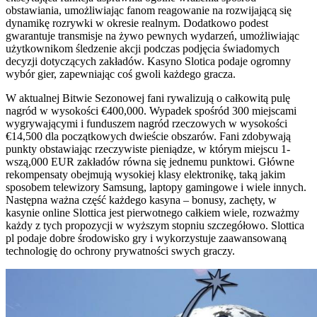
obstawiania, umożliwiając fanom reagowanie na rozwijającą się
dynamikę rozrywki w okresie realnym. Dodatkowo podest
gwarantuje transmisje na żywo pewnych wydarzeń, umożliwiając
użytkownikom śledzenie akcji podczas podjęcia świadomych
decyzji dotyczących zakładów. Kasyno Slotica podaje ogromny
wybór gier, zapewniając coś gwoli każdego gracza.
W aktualnej Bitwie Sezonowej fani rywalizują o całkowitą pulę
nagród w wysokości €400,000. Wypadek spośród 300 miejscami
wygrywającymi i funduszem nagród rzeczowych w wysokości
€14,500 dla początkowych dwieście obszarów. Fani zdobywają
punkty obstawiając rzeczywiste pieniądze, w którym miejscu 1-
wszą,000 EUR zakładów równa się jednemu punktowi. Główne
rekompensaty obejmują wysokiej klasy elektronikę, taką jakim
sposobem telewizory Samsung, laptopy gamingowe i wiele innych.
Następna ważna część każdego kasyna – bonusy, zachęty, w
kasynie online Slottica jest pierwotnego całkiem wiele, rozważmy
każdy z tych propozycji w wyższym stopniu szczegółowo. Slottica
pl podaje dobre środowisko gry i wykorzystuje zaawansowaną
technologię do ochrony prywatności swych graczy.