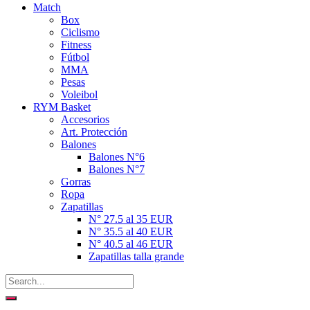
Match
Box
Ciclismo
Fitness
Fútbol
MMA
Pesas
Voleibol
RYM Basket
Accesorios
Art. Protección
Balones
Balones N°6
Balones N°7
Gorras
Ropa
Zapatillas
N° 27.5 al 35 EUR
N° 35.5 al 40 EUR
N° 40.5 al 46 EUR
Zapatillas talla grande