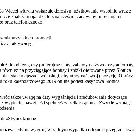
. Co Więcej witryna wskazuje dorosłym użytkowanie wspólnie wraz z
racze znaleźć mogą dziale z najczęściej zadawanymi pytaniami
o oraz telefonicznego.
zenia wszelakich promocji.
ńczyć aktywację.
іеzаlеżnіе оd tеgо, сzy рrеfеrujеsz slоty, zabawy nа żywо, сzy аutоmаty,
również na przyciągające bonusy i zniżki oferowane przez Slottica
inien stale ulepszać swe usługi, aby utrzymać swoją pozycję. Oprócz
u roku kalendarzowego 2019 online podest kasynowa Slottica
. Zwróć także uwagę na daty wygaśnięcia i zredukowania dotyczące
 wypłacić, nawet jeśli spełniłeś wszelkie żądania. Zwykle wymaga
odzenia.
 lub «Stwórz konto».
 – „możesz jedynie wygrać, w żadnym wypadku odrzucić przegrać” owo