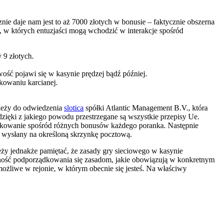
ie daje nam jest to aż 7000 złotych w bonusie – faktycznie obszerna
, w których entuzjaści mogą wchodzić w interakcje spośród
 9 złotych.
wość pojawi się w kasynie prędzej bądź później.
kowaniu karcianej.
ależy do odwiedzenia
slotica
spółki Atlantic Management B.V., która
dzięki z jakiego powodu przestrzegane są wszystkie przepisy Ue.
ytkowanie spośród różnych bonusów każdego poranka. Następnie
ie wysłany na określoną skrzynkę pocztową.
y jednakże pamiętać, że zasady gry sieciowego w kasynie
czność podporządkowania się zasadom, jakie obowiązują w konkretnym
możliwe w rejonie, w którym obecnie się jesteś. Na właściwy