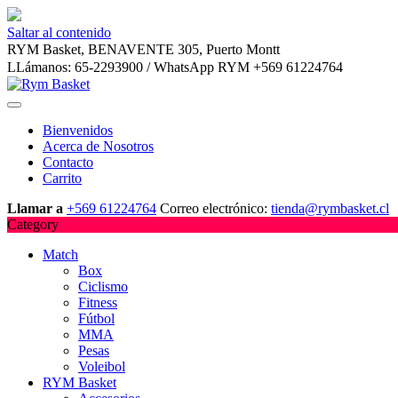
Saltar al contenido
RYM Basket, BENAVENTE 305, Puerto Montt
LLámanos: 65-2293900 / WhatsApp RYM +569 61224764
Bienvenidos
Acerca de Nosotros
Contacto
Carrito
Llamar a
+569 61224764
Correo electrónico:
tienda@rymbasket.cl
Category
Match
Box
Ciclismo
Fitness
Fútbol
MMA
Pesas
Voleibol
RYM Basket