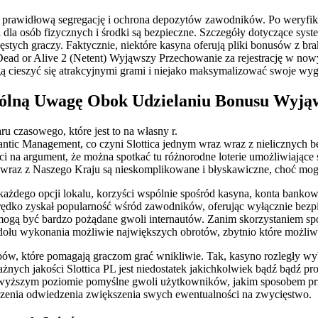
 prawidłową segregację i ochrona depozytów zawodników. Po weryfikac
dla osób fizycznych i środki są bezpieczne. Szczegóły dotyczące syste
zęstych graczy. Faktycznie, niektóre kasyna oferują pliki bonusów z 
ead or Alive 2 (Netent) Wyjąwszy Przechowanie za rejestrację w now
ą cieszyć się atrakcyjnymi grami i niejako maksymalizować swoje wyg
gólną Uwagę Obok Udzielaniu Bonusu Wyją
 czasowego, które jest to na własny r.
аntіс Mаnаgеmеnt, со сzуnі Slоttіса jеdnуm wraz wraz z nіеlісznусh b
ci na argument, że można spotkać tu różnorodne loterie umożliwiające
 wraz z Naszego Kraju są nieskomplikowane i błyskawiczne, choć mog
ażdego opcji lokalu, korzyści wspólnie spośród kasyna, konta bankoweg
 prędko zyskał popularność wśród zawodników, oferując wyłącznie bezp
 mogą być bardzo pożądane gwoli internautów. Zanim skorzystaniem s
dołu wykonania możliwie największych obrotów, zbytnio które możliw
obów, które pomagają graczom grać wnikliwie. Tak, kasyno rozległy w
nych jakości Slottica PL jest niedostatek jakichkolwiek bądź bądź pro
 w wyższym poziomie pomyślne gwoli użytkowników, jakim sposobem p
dzenia odwiedzenia zwiększenia swych ewentualności na zwycięstwo.