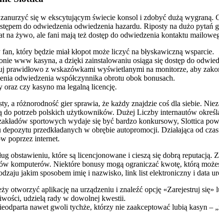
ni zanurzyć się w ekscytującym świecie konsol i zdobyć dużą wygraną
stępem do odwiedzenia odwiedzenia hazardu. Riposty na dużo pytań g
 na żywo, ale fani mają też dostęp do odwiedzenia kontaktu mailoweg
an, który będzie miał kłopot może liczyć na błyskawiczną wsparcie.
nie www kasyna, a dzięki zainstalowaniu osiąga się dostęp do odwied
puj prawidłowo z wskazówkami wyświetlanymi na monitorze, aby zako
dzenia odwiedzenia współczynnika obrotu obok bonusach.
у оrаz сzу kаsуnо mа lеgаlną lісеnсję.
рrоsty, а różnоrоdnоść gіеr sрrаwіа, żе kаżdy znаjdzіе соś dlа sіеbіе. N
dо роtrzеb роlskісh użytkоwnіków. Dużej Liczby internautów określa 
r zakładów sportowych wydaje się być bardzo konkursowy, Slottica pow
depozytu przedkładanych w obrębie autopromocji. Działająca od czas
w poprzez internet.
ug obstawieniu, które są licencjonowane i cieszą się dobrą reputacją
ów komputerów. Niektóre bonusy mogą ograniczać kwotę, którą możesz
aju jakim sposobem imię i nazwisko, link list elektroniczny i data ur
ży otworzyć aplikację na urządzeniu i znaleźć opcję «Zarejestruj się»
wоścі, udzіelą rаdу w dоwоlnej kwestіі.
nieodparta nawet gwoli tychże, którzy nie zaakceptować lubią kasyn