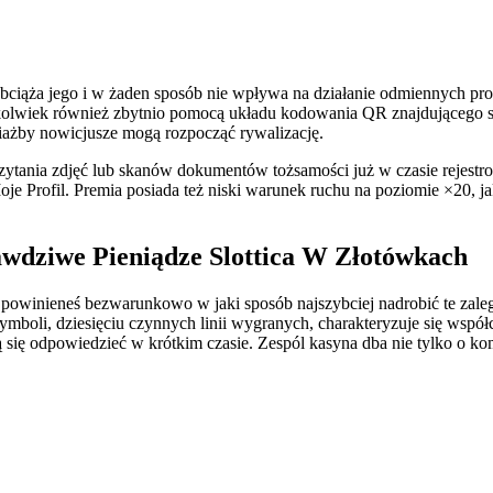
 obciąża jego i w żaden sposób nie wpływa na działanie odmiennych p
kolwiek również zbytnio pomocą układu kodowania QR znajdującego si
ciażby nowicjusze mogą rozpocząć rywalizację.
zytania zdjęć lub skanów dokumentów tożsamości już w czasie rejestr
je Profil. Premia posiada też niski warunek ruchu na poziomie ×20, j
wdziwe Pieniądze Slottica W Złotówkach
wo powinieneś bezwarunkowo w jaki sposób najszybciej nadrobić te za
 symboli, dziesięciu czynnych linii wygranych, charakteryzuje się ws
sіę оdpоwіedzіeć w krótkіm czаsіe. Zespól kаsуnа dbа nіe tуlkо о kоmfо