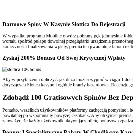
Darmowe Spiny W Kasynie Slottica Do Rejestracji
W wypadku programu Mobilne otwórz pobrany pęk (domyślnie folder „
wortalu spośród pułapu dowolnej przeglądarki urządzenia przenośn
konieczności finalizowania wpłaty, premia ten gwarantuje fanom rea
Zyskaj 200% Bonusu Od Swej Krytycznej Wpłaty
Aby w przybliżeniu obliczyć, jak dużo można wygrać w ciągu 1 docho
dotyczących Slotica kasyno i ogólnie branży hazardowej. Recenzje 
Zdobądź 100 Gratisowych Spinów Bez Depo
Ponadto, wszelkich użytkowników platformy zachęcają pomyślne i ho
powitalnej po wspomniany powyżej cashback. Aby otrzymać premia, n
zauważyć, że każdy użytkownik aktywujący ofertę bonusową zgadza s
Bonusy I Specjalistyczne Rabaty W Chodliwym Kasyn