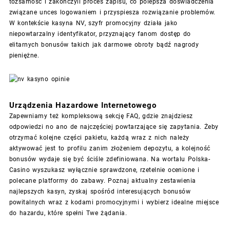
tożsamość i zakończyli proces zapisu, co polepsza doświadczenia
związane unces logowaniem i przyspiesza rozwiązanie problemów.
W kontekście kasyna NV, szyfr promocyjny działa jako
niepowtarzalny identyfikator, przyznający fanom dostęp do
elitarnych bonusów takich jak darmowe obroty bądź nagrody
pieniężne.
Urządzenia Hazardowe Internetowego
Zapewniamy też kompleksową sekcję FAQ, gdzie znajdziesz
odpowiedzi no ano de najczęściej powtarzające się zapytania. Żeby
otrzymać kolejne części pakietu, każdą wraz z nich należy
aktywować jest to profilu zanim złożeniem depozytu, a kolejność
bonusów wydaje się być ściśle zdefiniowana. Na wortalu Polska-
Casino wyszukasz wyłącznie sprawdzone, rzetelnie ocenione i
polecane platformy do zabawy. Poznaj aktualny zestawienia
najlepszych kasyn, zyskaj spośród interesujących bonusów
powitalnych wraz z kodami promocyjnymi i wybierz idealne miejsce
do hazardu, które spełni Twe żądania.