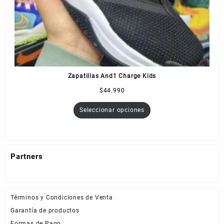
Zapatillas And1 Charge Kids
$
44.990
Seleccionar opciones
Partners
Términos y Condiciones de Venta
Garantía de productos
Formas de Pago