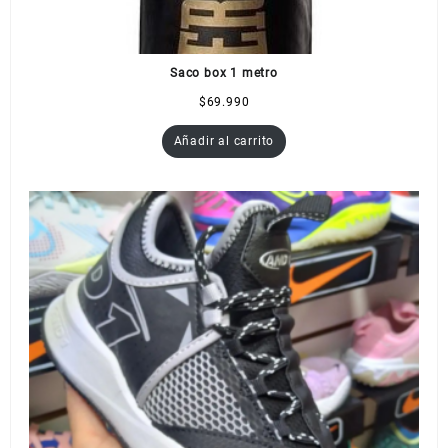
Saco box 1 metro
$
69.990
Añadir al carrito