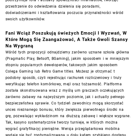
przestrzenie do odwiedzenia dzielenia się poradami,
doświadczeniami i kształtowania poczucia przynależności wśród
swoich użytkowników.
Fani Wciąż Poszukują świeżych Emocji I Wyzwań, W
Które Mogą Się Zaangażować, A Także Gwoli Szansy
Na Wygraną
Wśród tych propozycji odnajdziemy zarówno uznane szkoła główna
(Pragmatic Play, Betsoft, BGaming), jakim sposobem i w mniejszym
stopniu popularnych deweloperów, takowych jakim sposobem
Colega Gaming lub Retro Game titles. Możesz je otrzymać t
podobny sposób, czyli rejestrując rachunek rozliczeniowy i truly
weryfikując telefon komórkowy, mejl oraz tożsamość. Platforma
została skonstruowana wraz z myślą um graczach oczekujących
zarówno zabawy na najwyższym poziomie, jak i actually pełnego
bezpieczeństwa sprawie. Co tydzień zawodnicy mogą skorzystać
unces nieznanego bonusu, który zwiększa pierwotnego środki na
grę, pozwalając wykładzinom na dłuższą zabawę i większe wygrane.
Tak, kasyno systematycznie tworzy turnieje, w których można
wygrać gratyfikacyj pieniężne. Wersja przeglądarkowa mobilna
wydaje się być zoptymalizowana u dołu kątem szybkiego dostępu,