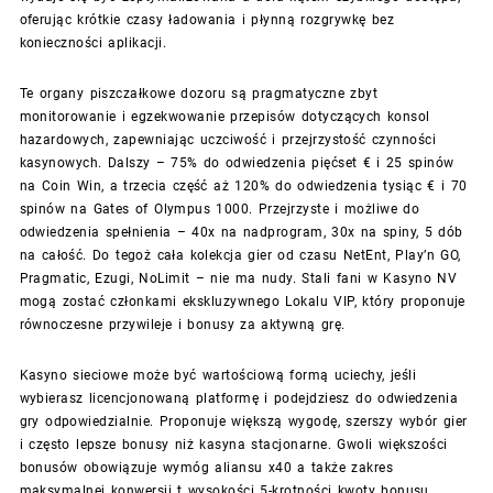
oferując krótkie czasy ładowania i płynną rozgrywkę bez
konieczności aplikacji.
Te organy piszczałkowe dozoru są pragmatyczne zbyt
monitorowanie i egzekwowanie przepisów dotyczących konsol
hazardowych, zapewniając uczciwość i przejrzystość czynności
kasynowych. Dalszy – 75% do odwiedzenia pięćset € i 25 spinów
na Coin Win, a trzecia część aż 120% do odwiedzenia tysiąc € i 70
spinów na Gates of Olympus 1000. Przejrzyste i możliwe do
odwiedzenia spełnienia – 40x na nadprogram, 30x na spiny, 5 dób
na całość. Do tegoż cała kolekcja gier od czasu NetEnt, Play’n GO,
Pragmatic, Ezugi, NoLimit – nie ma nudy. Stali fani w Kasyno NV
mogą zostać członkami ekskluzywnego Lokalu VIP, który proponuje
równoczesne przywileje i bonusy za aktywną grę.
Kasyno sieciowe może być wartościową formą uciechy, jeśli
wybierasz licencjonowaną platformę i podejdziesz do odwiedzenia
gry odpowiedzialnie. Proponuje większą wygodę, szerszy wybór gier
i często lepsze bonusy niż kasyna stacjonarne. Gwoli większości
bonusów obowiązuje wymóg aliansu x40 a także zakres
maksymalnej konwersji t wysokości 5-krotności kwoty bonusu.