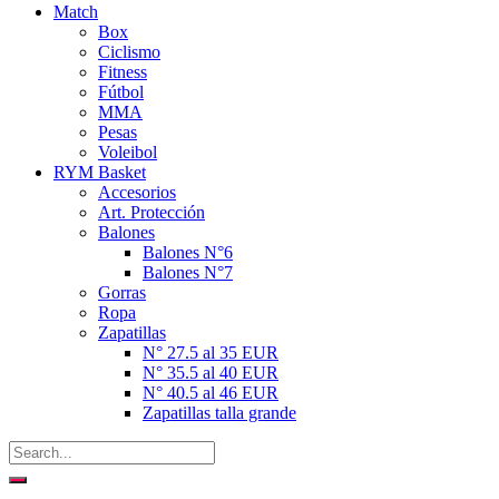
Match
Box
Ciclismo
Fitness
Fútbol
MMA
Pesas
Voleibol
RYM Basket
Accesorios
Art. Protección
Balones
Balones N°6
Balones N°7
Gorras
Ropa
Zapatillas
N° 27.5 al 35 EUR
N° 35.5 al 40 EUR
N° 40.5 al 46 EUR
Zapatillas talla grande