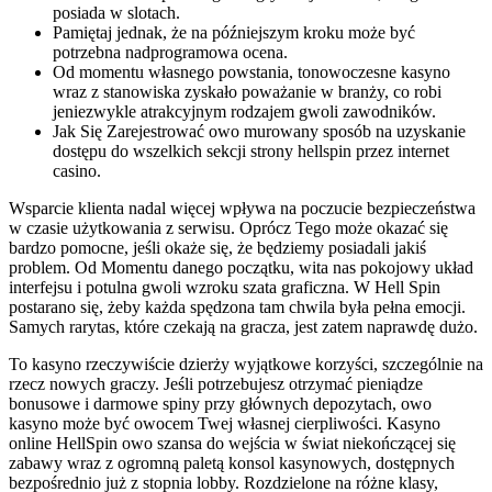
posiada w slotach.
Pamiętaj jednak, że na późniejszym kroku może być
potrzebna nadprogramowa ocena.
Od momentu własnego powstania, tonowoczesne kasyno
wraz z stanowiska zyskało poważanie w branży, co robi
jeniezwykle atrakcyjnym rodzajem gwoli zawodników.
Jak Się Zarejestrować owo murowany sposób na uzyskanie
dostępu do wszelkich sekcji strony hellspin przez internet
casino.
Wsparcie klienta nadal więcej wpływa na poczucie bezpieczeństwa
w czasie użytkowania z serwisu. Oprócz Tego może okazać się
bardzo pomocne, jeśli okaże się, że będziemy posiadali jakiś
problem. Od Momentu danego początku, wita nas pokojowy układ
interfejsu i potulna gwoli wzroku szata graficzna. W Hell Spin
postarano się, żeby każda spędzona tam chwila była pełna emocji.
Samych rarytas, które czekają na gracza, jest zatem naprawdę dużo.
To kasyno rzeczywiście dzierży wyjątkowe korzyści, szczególnie na
rzecz nowych graczy. Jeśli potrzebujesz otrzymać pieniądze
bonusowe i darmowe spiny przy głównych depozytach, owo
kasyno może być owocem Twej własnej cierpliwości. Kasyno
online HellSpin owo szansa do wejścia w świat niekończącej się
zabawy wraz z ogromną paletą konsol kasynowych, dostępnych
bezpośrednio już z stopnia lobby. Rozdzielone na różne klasy,