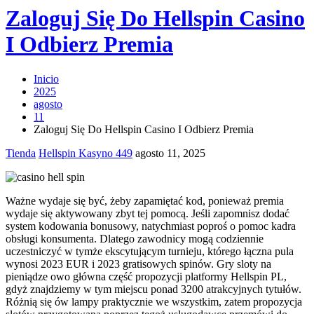
Zaloguj Się Do Hellspin Casino
I Odbierz Premia
Inicio
2025
agosto
11
Zaloguj Się Do Hellspin Casino I Odbierz Premia
Tienda
Hellspin Kasyno 449
agosto 11, 2025
Ważne wydaje się być, żeby zapamiętać kod, ponieważ premia
wydaje się aktywowany zbyt tej pomocą. Jeśli zapomnisz dodać
system kodowania bonusowy, natychmiast poproś o pomoc kadra
obsługi konsumenta. Dlatego zawodnicy mogą codziennie
uczestniczyć w tymże ekscytującym turnieju, którego łączna pula
wynosi 2023 EUR i 2023 gratisowych spinów. Gry sloty na
pieniądze owo główna część propozycji platformy Hellspin PL,
gdyż znajdziemy w tym miejscu ponad 3200 atrakcyjnych tytułów.
Różnią się ów lampy praktycznie we wszystkim, zatem propozycja