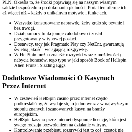
PLN. Określa to, że środki pojawiają się na naszym własnym
saldzie bezpośrednio po dokonaniu płatności. Portal ten oferuje ich
aż więcej niż – każdy o unikalnym motywie i funkcjach.
Wszystko konstruowane naprawdę, żeby grało się pewnie i
bez trwogi.
Dział pomocy funkcjonuje całodobowo i został
przygotowany w typowej postaci.
Dostawcy, tacy jak Pragmatic Play czy NetEnt, gwarantują
świetną jakość i wciągającą rozgrywkę.
W HellSpin można znaleźć rozrywki wraz z możliwością
nabycia bonusów, tego typu w jaki sposób Book of Hellspin,
Alien Fruits i Sizzling Eggs.
Dodatkowe Wiadomości O Kasynach
Przez Internet
W zestawień HellSpin casino przez internet często
podkreślaliśmy, że wydaje się to jedno wraz z w najwyższym
stopniu znanych i szanowanych kasyn na branży
europejskim.
HellSpin kasyno przez internet dysponuje licencję, która jest
swego rodzaju pozwoleniem na działanie witryny.
Kontrolowanie przebiegu rozgrywki jest to coś, czegoż nie