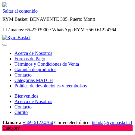
Saltar al contenido
RYM Basket, BENAVENTE 305, Puerto Montt
LLámanos: 65-2293900 / WhatsApp RYM +569 61224764
Acerca de Nosotros
Formas de Pago
Términos y Condiciones de Venta
Garantía de productos
Contacto
Categorias MATCH
Política de devoluciones y reembolsos
Bienvenidos
Acerca de Nosotros
Contacto
Carrito
Llamar a
+569 61224764
Correo electrónico:
tienda@rymbasket.cl
Category