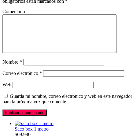
obligatorios están marcados con
*
Comentario
Nombre
*
Correo electrónico
*
Web
Guarda mi nombre, correo electrónico y web en este navegador
para la próxima vez que comente.
Saco box 1 metro
$
69.990