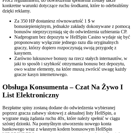
Prócz regulaminem, do odwiedzenia spełnienia zostały także
konkretne warunki dotyczące ruchu środkami, które to odebraliśmy
dzięki reklamy.
Za 350 HP dostaniesz równowartość 1 $ w
bonusiepieniężnym, jednakże zakłady dokonywane z pomocą
bonusów nieprzyczyniają się do odwiedzenia uzbierania CP.
Nadprogram bez depozytu w HellSpin Casino wydaje się być
proponowany wyłącznie jednego razu dla oryginalnych
graczy, którzy dopiero rozpoczynają swoją przygodę z
kasynem.
Zarówno luksusowe bonusy na rzecz stałych internautów, w
jaki to sposób i szybkość otrzymania bonusu bez depozytu,
owo ważne elementy, na które muszą zwrócić uwagę każdy
gracze kasyn internetowego.
Obsługa Konsumenta – Czat Na Żywo I
List Elektroniczny
Bezpłatne spiny zostaną dodane do odwiedzenia wybieranej
poprzez gracza zabawy slotowej z aktualnej listy HellSpin, a
wygrane mają żądania ruchu 40x, które należy spełnić w ciągu
szóstej dzionki. Na pomyślnym utworzeniu nowego konta
bankowego wraz z własnym kodem bonusowym HellSpin