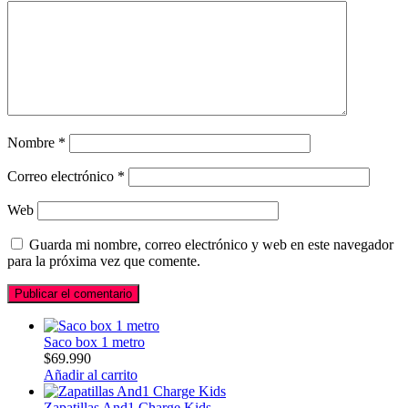
Nombre
*
Correo electrónico
*
Web
Guarda mi nombre, correo electrónico y web en este navegador
para la próxima vez que comente.
Saco box 1 metro
$
69.990
Añadir al carrito
Zapatillas And1 Charge Kids