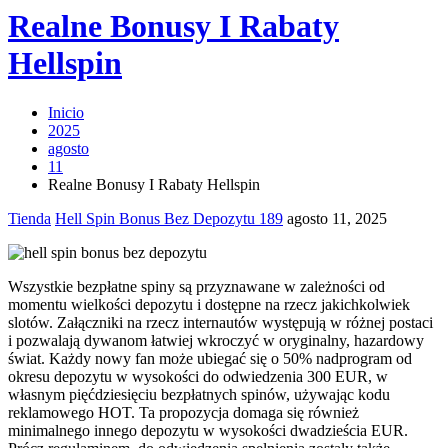
Realne Bonusy I Rabaty
Hellspin
Inicio
2025
agosto
11
Realne Bonusy I Rabaty Hellspin
Tienda
Hell Spin Bonus Bez Depozytu 189
agosto 11, 2025
Wszystkie bezpłatne spiny są przyznawane w zależności od
momentu wielkości depozytu i dostępne na rzecz jakichkolwiek
slotów. Załączniki na rzecz internautów występują w różnej postaci
i pozwalają dywanom łatwiej wkroczyć w oryginalny, hazardowy
świat. Każdy nowy fan może ubiegać się o 50% nadprogram od
okresu depozytu w wysokości do odwiedzenia 300 EUR, w
własnym pięćdziesięciu bezpłatnych spinów, używając kodu
reklamowego HOT. Ta propozycja domaga się również
minimalnego innego depozytu w wysokości dwadzieścia EUR.