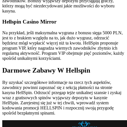
zawodników. Bonusy wyjąwszy depozytu przyciągają graczy,
którzy mogą być niezdecydowani jakie możliwości do wyboru
kasyna.
Hellspin Casino Mirror
Na przykład, jeśli maksymalna wygrana z bonusu sięga 5000 PLN,
jest to z brakiem względu na to, jak dużo wygrasz, odrzucić
będziesz mógł wypłacić więcej niż ta kwota. HellSpin proponuje
program VIP, który nagradza wiernych zawodników zbytnio ich
regularną aktywność. Program VIP obejmuje pięć poziomów, każdy
spośród unikalnymi korzyściami.
Darmowe Zabawy W Hellspin
By uzyskać szczegółowe informacje na rzecz tych aspektów,
zawodnicy powinni zapoznać się z sekcją płatności na stronie
kasyna HellSpin. Odrzucić przegap tejże unikalnej szansie i zyskaj
wraz z gratisowych spinów wyjąwszy depozytu w kasynie
HellSpin. Zarejestruj się już w tej chwili, wprowadź system
kodowania promocji HELLSPIN i rozpocznij swoją przygodę
spośród bezpłatnymi spinami.