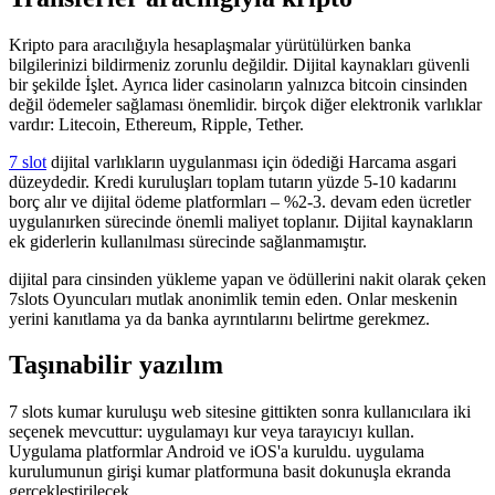
Kripto para aracılığıyla hesaplaşmalar yürütülürken banka
bilgilerinizi bildirmeniz zorunlu değildir. Dijital kaynakları güvenli
bir şekilde İşlet. Ayrıca lider casinoların yalnızca bitcoin cinsinden
değil ödemeler sağlaması önemlidir. birçok diğer elektronik varlıklar
vardır: Litecoin, Ethereum, Ripple, Tether.
7 slot
dijital varlıkların uygulanması için ödediği Harcama asgari
düzeydedir. Kredi kuruluşları toplam tutarın yüzde 5-10 kadarını
borç alır ve dijital ödeme platformları – %2-3. devam eden ücretler
uygulanırken sürecinde önemli maliyet toplanır. Dijital kaynakların
ek giderlerin kullanılması sürecinde sağlanmamıştır.
dijital para cinsinden yükleme yapan ve ödüllerini nakit olarak çeken
7slots Oyuncuları mutlak anonimlik temin eden. Onlar meskenin
yerini kanıtlama ya da banka ayrıntılarını belirtme gerekmez.
Taşınabilir yazılım
7 slots kumar kuruluşu web sitesine gittikten sonra kullanıcılara iki
seçenek mevcuttur: uygulamayı kur veya tarayıcıyı kullan.
Uygulama platformlar Android ve iOS'a kuruldu. uygulama
kurulumunun girişi kumar platformuna basit dokunuşla ekranda
gerçekleştirilecek.