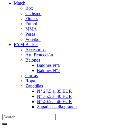
Match
Box
Ciclismo
Fitness
Fútbol
MMA
Pesas
Voleibol
RYM Basket
Accesorios
Art. Protección
Balones
Balones N°6
Balones N°7
Gorras
Ropa
Zapatillas
N° 27.5 al 35 EUR
N° 35.5 al 40 EUR
N° 40.5 al 46 EUR
Zapatillas talla grande