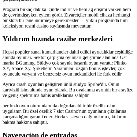
Program birkaç dakika içinde indirir ve hem ağ erişimi varken hem
de çevrimdışıyken eylem görür. Ziyaretçiler mobil cihaza herhangi
bir slota bir tane indirmeye gerekmezler — yüklü programda tüm
koleksiyon resmi casino sayfasında mevcuttur.
Yıldırım hızında cazibe merkezleri
Hepsi popüler sanal kumarhaneler dahil edildi ayrıcalıklar çeşitliliğe
anında oyunlar. Sektör çarpışma oyunları geliştirme alanında Üst –
marka BGaming. Stüdyo çok sayıda başarılı oyun yarattı: Plinko
XY, Space Xy. Şirketlerin Yaratımları özgün bonus işlevler, çok
oyunculu varyant ve benzersiz oyun mekanikleri ile fark edilir.
Ayrıca crash oyunları geliştiren ünlü stüdyo Spribe'dır. Onun
kartviziti isim altında oyun olarak. Bu oyalanma ayrıntılı bir arayüze
ve geniş spektruma bahis aralıklarına sahiptir.
her hızlı oyun oturumlarında doğrulanabilir bir özellik olan
uygulanır. Bu özel özellik 7 slot Casino'nun oyunların çıktılarına
karışmadığını garanti eder. Herkes isteyen dağılımların çıktılarını
bakma hakkına sahiptir.
Navegación de entradas