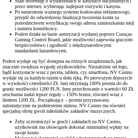
Stale informuję o wydarzeniach w kasynach stacjonarnych i
przez internet, wybierając najlepsze rozrywki i kasyna.
Po naniesieniu ważnego systemu kodowania reklamowego,
przejdź do odwiedzenia finalizacji tworzenia konta za
pośrednictwem weryfikację swego adresu zamieszkamia mejl
i numeru komórkowy.
Podest działa na bazie autoryzacji wydanej poprzez Curaçao
Gaming Control Board, jakie możliwości zapewnia graczom
bezpieczeństwo i zgodność z międzynarodowymi
standardami hazardowymi.
Podest wydaje się być dostępna na różnych urządzeniach, jak
znacznie zwiększa wygodę użytkowników. Niezależnie od tego,
bądź korzystacie wraz z peceta, tabletu, czy smartfona, NV Casino
wydaje się za każdym razem u dołu ręką. Po pierwszym depozycie
w wysokości czterdzieści ZŁ fani otrzymają 100% premia do do
granic możliwości 1200 PLN. Inny przechowanie o wartości 60 ZŁ
uruchamia nadal lepsze reguły – 150% bonus, również wraz z
limitem 1200 ZŁ. Początkujący – premia przyznawany
automatycznie na podniesieniu statusu. NV Casino ma również
specjalną ofertę gwoli miłośników zakładów muzycznych.
Żeby uczestniczyć w grach i zakładach na NV Casino,
użytkownik ma obowiązek dokonać minimalnej wpłaty na
swoje konto.