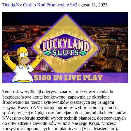
Tienda
Nv Casino Kod Promocyjny 942
agosto 11, 2025
Ten krok weryfikacji odgrywa znaczną rolę w wzmacnianiu
bezpieczeństwa konta bankowego, zapewniając określone
środowisko na rzecz użytkowników cieszących się usługami
kasyna. Kasyno NV ofiaruje ogromny wybór technik płatności,
spośród więcej niż piętnasty funkcjami dostępnymi dla internautów.
NVcasino oferuje szeroki wybór technik płatności, dostosowanych
do odwiedzenia zawodników wraz z Naszego Kraju. Możesz
korzystać z imponujących kart płatniczych (Visa, MasterCard),