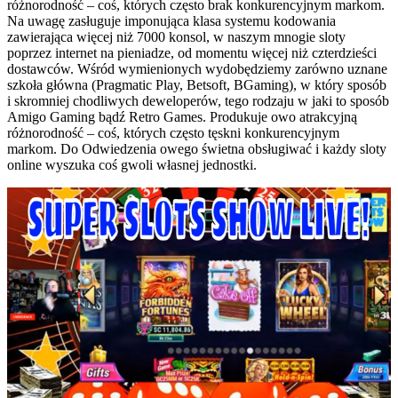
różnorodność – coś, których często brak konkurencyjnym markom.
Na uwagę zasługuje imponująca klasa systemu kodowania
zawierająca więcej niż 7000 konsol, w naszym mnogie sloty
poprzez internet na pieniadze, od momentu więcej niż czterdzieści
dostawców. Wśród wymienionych wydobędziemy zarówno uznane
szkoła główna (Pragmatic Play, Betsoft, BGaming), w który sposób
i skromniej chodliwych deweloperów, tego rodzaju w jaki to sposób
Amigo Gaming bądź Retro Games. Produkuje owo atrakcyjną
różnorodność – coś, których często tęskni konkurencyjnym
markom. Do Odwiedzenia owego świetna obsługiwać i każdy sloty
online wyszuka coś gwoli własnej jednostki.