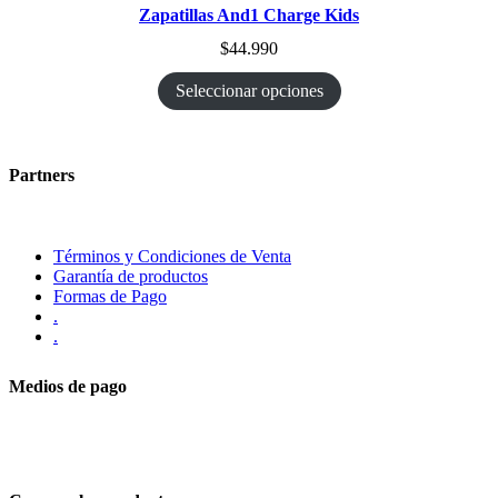
Zapatillas And1 Charge Kids
$
44.990
Seleccionar opciones
Partners
Términos y Condiciones de Venta
Garantía de productos
Formas de Pago
.
.
Medios de pago