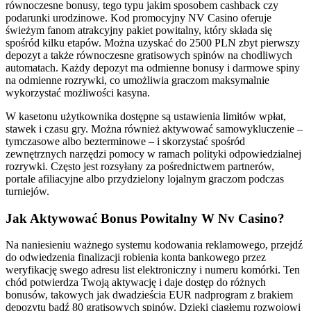
równoczesne bonusy, tego typu jakim sposobem cashback czy
podarunki urodzinowe. Kod promocyjny NV Casino oferuje
świeżym fanom atrakcyjny pakiet powitalny, który składa się
spośród kilku etapów. Można uzyskać do 2500 PLN zbyt pierwszy
depozyt a także równoczesne gratisowych spinów na chodliwych
automatach. Każdy depozyt ma odmienne bonusy i darmowe spiny
na odmienne rozrywki, co umożliwia graczom maksymalnie
wykorzystać możliwości kasyna.
W kasetonu użytkownika dostępne są ustawienia limitów wpłat,
stawek i czasu gry. Można również aktywować samowykluczenie –
tymczasowe albo bezterminowe – i skorzystać spośród
zewnętrznych narzędzi pomocy w ramach polityki odpowiedzialnej
rozrywki. Często jest rozsyłany za pośrednictwem partnerów,
portale afiliacyjne albo przydzielony lojalnym graczom podczas
turniejów.
Jak Aktywować Bonus Powitalny W Nv Casino?
Na naniesieniu ważnego systemu kodowania reklamowego, przejdź
do odwiedzenia finalizacji robienia konta bankowego przez
weryfikację swego adresu list elektroniczny i numeru komórki. Ten
chód potwierdza Twoją aktywację i daje dostęp do różnych
bonusów, takowych jak dwadzieścia EUR nadprogram z brakiem
depozytu bądź 80 gratisowych spinów. Dzięki ciągłemu rozwojowi