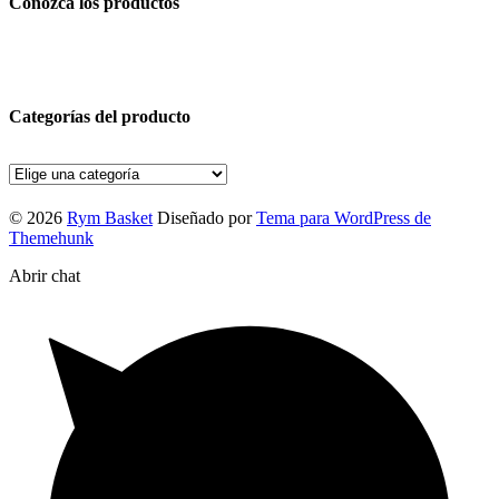
Conozca los productos
Categorías del producto
© 2026
Rym Basket
Diseñado por
Tema para WordPress de
Themehunk
Abrir chat