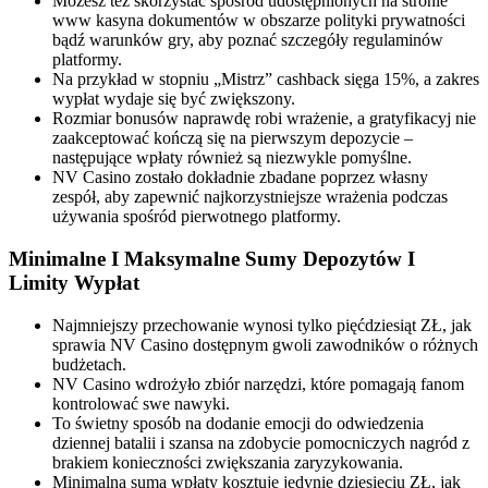
Możesz też skorzystać spośród udostępnionych na stronie
www kasyna dokumentów w obszarze polityki prywatności
bądź warunków gry, aby poznać szczegóły regulaminów
platformy.
Na przykład w stopniu „Mistrz” cashback sięga 15%, a zakres
wypłat wydaje się być zwiększony.
Rozmiar bonusów naprawdę robi wrażenie, a gratyfikacyj nie
zaakceptować kończą się na pierwszym depozycie –
następujące wpłaty również są niezwykle pomyślne.
NV Casino zostało dokładnie zbadane poprzez własny
zespół, aby zapewnić najkorzystniejsze wrażenia podczas
używania spośród pierwotnego platformy.
Minimalne I Maksymalne Sumy Depozytów I
Limity Wypłat
Najmniejszy przechowanie wynosi tylko pięćdziesiąt ZŁ, jak
sprawia NV Casino dostępnym gwoli zawodników o różnych
budżetach.
NV Casino wdrożyło zbiór narzędzi, które pomagają fanom
kontrolować swe nawyki.
To świetny sposób na dodanie emocji do odwiedzenia
dziennej batalii i szansa na zdobycie pomocniczych nagród z
brakiem konieczności zwiększania zaryzykowania.
Minimalna suma wpłaty kosztuje jedynie dziesięciu ZŁ, jak