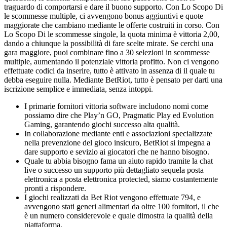
traguardo di comportarsi e dare il buono supporto. Con Lo Scopo Di
le scommesse multiple, ci avvengono bonus aggiuntivi e quote
maggiorate che cambiano mediante le offerte costruiti in corso. Con
Lo Scopo Di le scommesse singole, la quota minima è vittoria 2,00,
dando a chiunque la possibilità di fare scelte mirate. Se cerchi una
gara maggiore, puoi combinare fino a 30 selezioni in scommesse
multiple, aumentando il potenziale vittoria profitto. Non ci vengono
effettuate codici da inserire, tutto è attivato in assenza di il quale tu
debba eseguire nulla. Mediante BetRiot, tutto è pensato per darti una
iscrizione semplice e immediata, senza intoppi.
I primarie fornitori vittoria software includono nomi come
possiamo dire che Play’n GO, Pragmatic Play ed Evolution
Gaming, garantendo giochi successo alta qualità.
In collaborazione mediante enti e associazioni specializzate
nella prevenzione del gioco insicuro, BetRiot si impegna a
dare supporto e sevizio ai giocatori che ne hanno bisogno.
Quale tu abbia bisogno fama un aiuto rapido tramite la chat
live o successo un supporto più dettagliato sequela posta
elettronica a posta elettronica protected, siamo costantemente
pronti a rispondere.
I giochi realizzati da Bet Riot vengono effettuate 794, e
avvengono stati generi alimentari da oltre 100 fornitori, il che
è un numero considerevole e quale dimostra la qualità della
piattaforma.