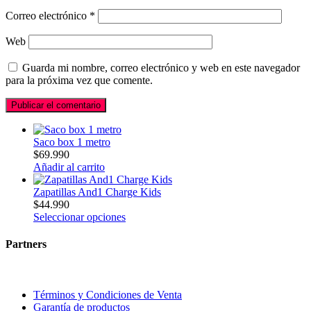
Correo electrónico
*
Web
Guarda mi nombre, correo electrónico y web en este navegador
para la próxima vez que comente.
Saco box 1 metro
$
69.990
Añadir al carrito
Zapatillas And1 Charge Kids
$
44.990
Seleccionar opciones
Partners
Términos y Condiciones de Venta
Garantía de productos