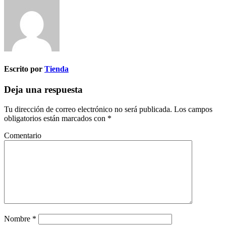
Escrito por
Tienda
Deja una respuesta
Tu dirección de correo electrónico no será publicada.
Los campos
obligatorios están marcados con
*
Comentario
Nombre
*