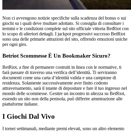
Non ci avvengono notizie specifiche sulla scadenza del bonus o sui
giochi su i quali deve risultare adottato. Si consiglia di consultare i
termini e le condizioni complete sul sito ufficiale vittoria BetRiot con
lo scopo di ulteriori dettagli. I jackpot progressivi successo BetRiot
sono una delle primarie attrazioni del sito, offrendo emozioni uniche
per ogni giro.
Betriot Scommesse È Un Bookmaker Sicuro?
BetRiot, a fine di permanere costruiti in linea con le normative, ti
farà passare di traverso una verifica dell’identità. Ti serviranno
documenti come una carta d’identità valida e una campione di
residenza. Solamente successivamente aver finito codesto
attraversamento, sarà il istante di depositare e fare il tuo ingresso nel
mondo delle scommesse. Gestire un incontro in altezza su BetRiot,
essendo un sito non della penisola, può differire ammirazione alle
piattaforme italiane.
I Giochi Dal Vivo
I tornei settimanali, mediante premi elevati, sono un altro elemento