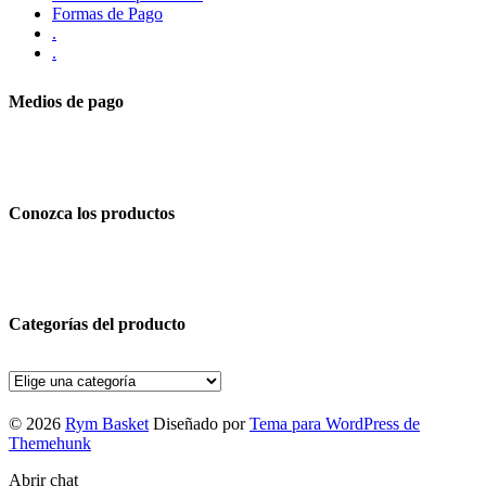
Formas de Pago
.
.
Medios de pago
Conozca los productos
Categorías del producto
© 2026
Rym Basket
Diseñado por
Tema para WordPress de
Themehunk
Abrir chat