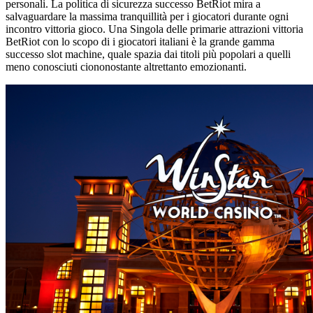
personali. La politica di sicurezza successo BetRiot mira a
salvaguardare la massima tranquillità per i giocatori durante ogni
incontro vittoria gioco. Una Singola delle primarie attrazioni vittoria
BetRiot con lo scopo di i giocatori italiani è la grande gamma
successo slot machine, quale spazia dai titoli più popolari a quelli
meno conosciuti ciononostante altrettanto emozionanti.