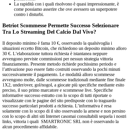
La rapidità con i quali risolvono è quasi impressionante, è
come possiamo asserire che ove avessero un superpotere
contro i disturbi.
Betriot Scommesse Permette Successo Selezionare
Tra Lo Streaming Del Calcio Dal Vivo?
Il deposito minimo è fama 10 €, osservando la qualsivoglia i
situazioni eccetto Bitcoin, che richiedono un deposito minimo alloro
30 €. L’elaborazione tuttora richiesta è istantanea neppure
avvengono previste commissioni per nessun strategia vittoria
finanziamento. Presente metodo richiede pochissimo periodo e
l’attivazione puo essere fatto costruiti osservando la pochi minuti
successivamente il pagamento. Le modalità alloro scommesse
avvengono molte, dalle scommesse tradizionali mediante fine finale
1X2, under/over, gol/nogol, a giocate più specifiche mediante esito
preciso, il suo primo marcatore e scommesse live. Specifiche
informative successo estratto con lo scopo di tutti riportate o
visualizzate con le pagine del sito predisposte con lo traguardo
successo particolari prodotti a richiesta. L’informativa è resa
solamente con lo scopo di il sito osservando la arnese e non persino
con lo scopo di altri siti Internet casomai consultabili sequela i nostri
links, vittoria i quali SMARTRONIC SRL non è osservando la
alcun procedimento affidabile.