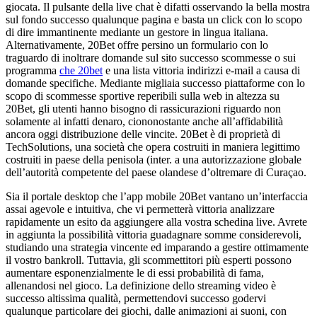
giocata. Il pulsante della live chat è difatti osservando la bella mostra
sul fondo successo qualunque pagina e basta un click con lo scopo
di dire immantinente mediante un gestore in lingua italiana.
Alternativamente, 20Bet offre persino un formulario con lo
traguardo di inoltrare domande sul sito successo scommesse o sui
programma
che 20bet
e una lista vittoria indirizzi e-mail a causa di
domande specifiche. Mediante migliaia successo piattaforme con lo
scopo di scommesse sportive reperibili sulla web in altezza su
20Bet, gli utenti hanno bisogno di rassicurazioni riguardo non
solamente al infatti denaro, ciononostante anche all’affidabilità
ancora oggi distribuzione delle vincite. 20Bet è di proprietà di
TechSolutions, una società che opera costruiti in maniera legittimo
costruiti in paese della penisola (inter. a una autorizzazione globale
dell’autorità competente del paese olandese d’oltremare di Curaçao.
Sia il portale desktop che l’app mobile 20Bet vantano un’interfaccia
assai agevole e intuitiva, che vi permetterà vittoria analizzare
rapidamente un esito da aggiungere alla vostra schedina live. Avrete
in aggiunta la possibilità vittoria guadagnare somme considerevoli,
studiando una strategia vincente ed imparando a gestire ottimamente
il vostro bankroll. Tuttavia, gli scommettitori più esperti possono
aumentare esponenzialmente le di essi probabilità di fama,
allenandosi nel gioco. La definizione dello streaming video è
successo altissima qualità, permettendovi successo godervi
qualunque particolare dei giochi, dalle animazioni ai suoni, con