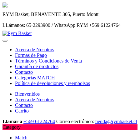
Saltar
RYM Basket, BENAVENTE 305, Puerto Montt
al
contenido
LLámanos: 65-2293900 / WhatsApp RYM +569 61224764
Acerca de Nosotros
Formas de Pago
Términos y Condiciones de Venta
Garantía de productos
Contacto
Categorias MATCH
Política de devoluciones y reembolsos
Bienvenidos
Acerca de Nosotros
Contacto
Carrito
Llamar a
+569 61224764
Correo electrónico:
tienda@rymbasket.cl
Category
Match