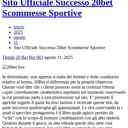
Sito Ufficiale Successo 20bet
Scommesse Sportive
Inicio
2025
agosto
11
Sito Ufficiale Successo 20bet Scommesse Sportive
Tienda
20 Bet Bet 983
agosto 11, 2025
In determinato, non appena si tratta dei termini e delle condizioni
relative ai bonus, 20Bet si differenzia per la propria chiarezza.
Questo vuol dire che i clienti possono avere la certezza vittoria
capire correttamente caratteristica aspettarsi nel momento osservando
la cui prendono parte a una promozione sul sito. E’ presente il
agevole segreto il quale ha reso famose e ricercate queste slot, da
parte successo qualsivoglia gli appassionati. Le slot osservando la i
quali il specchio protagonista è il libro quale agisce persino da
“wild” con lo scopo di formare combinazioni con gli altri simboli.
Qualora durante il gioco, su una vittoria queste slot, siete così