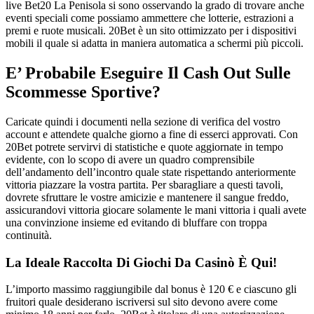
live Bet20 La Penisola si sono osservando la grado di trovare anche
eventi speciali come possiamo ammettere che lotterie, estrazioni a
premi e ruote musicali. 20Bet è un sito ottimizzato per i dispositivi
mobili il quale si adatta in maniera automatica a schermi più piccoli.
E’ Probabile Eseguire Il Cash Out Sulle
Scommesse Sportive?
Caricate quindi i documenti nella sezione di verifica del vostro
account e attendete qualche giorno a fine di esserci approvati. Con
20Bet potrete servirvi di statistiche e quote aggiornate in tempo
evidente, con lo scopo di avere un quadro comprensibile
dell’andamento dell’incontro quale state rispettando anteriormente
vittoria piazzare la vostra partita. Per sbaragliare a questi tavoli,
dovrete sfruttare le vostre amicizie e mantenere il sangue freddo,
assicurandovi vittoria giocare solamente le mani vittoria i quali avete
una convinzione insieme ed evitando di bluffare con troppa
continuità.
La Ideale Raccolta Di Giochi Da Casinò È Qui!
L’importo massimo raggiungibile dal bonus è 120 € e ciascuno gli
fruitori quale desiderano iscriversi sul sito devono avere come