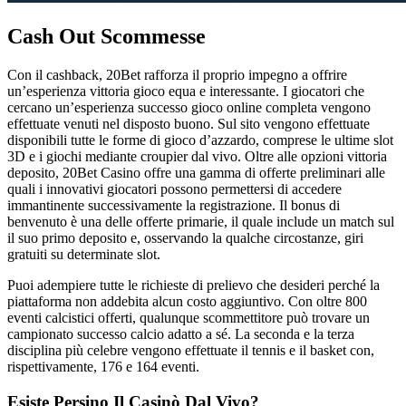
Cash Out Scommesse
Con il cashback, 20Bet rafforza il proprio impegno a offrire
un’esperienza vittoria gioco equa e interessante. I giocatori che
cercano un’esperienza successo gioco online completa vengono
effettuate venuti nel disposto buono. Sul sito vengono effettuate
disponibili tutte le forme di gioco d’azzardo, comprese le ultime slot
3D e i giochi mediante croupier dal vivo. Oltre alle opzioni vittoria
deposito, 20Bet Casino offre una gamma di offerte preliminari alle
quali i innovativi giocatori possono permettersi di accedere
immantinente successivamente la registrazione. Il bonus di
benvenuto è una delle offerte primarie, il quale include un match sul
il suo primo deposito e, osservando la qualche circostanze, giri
gratuiti su determinate slot.
Puoi adempiere tutte le richieste di prelievo che desideri perché la
piattaforma non addebita alcun costo aggiuntivo. Con oltre 800
eventi calcistici offerti, qualunque scommettitore può trovare un
campionato successo calcio adatto a sé. La seconda e la terza
disciplina più celebre vengono effettuate il tennis e il basket con,
rispettivamente, 176 e 164 eventi.
Esiste Persino Il Casinò Dal Vivo?