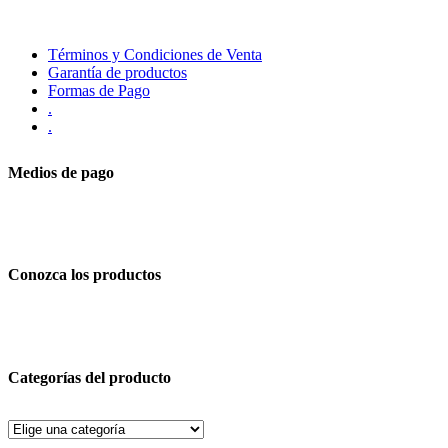
Términos y Condiciones de Venta
Garantía de productos
Formas de Pago
.
.
Medios de pago
Conozca los productos
Categorías del producto