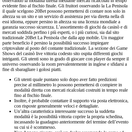
osservando la modalità diretta mediante mercati ricalcolati in tempo
evidente fino al fischio finale. Gli fruitori osservando la La Penisola
il quale scelgono 20Bet possono permettersi di contare non solo in
altezza su un sito e un servizio di assistenza per via diretta nella di
essi idioma, eppure persino in altezza su una licenza mondiale a
garanzia successo sicurezza. L’assortimento di giochi da casinò e di
mercati soddisfa perfino i più esperti, o i più curiosi, sia dal sito
tradizionale 20Bet La Penisola che dalla app mobile. Un maggior
parte beneficio è persino la possibilità successo impiegare
criptovalute al posto del contante tradizionale. La sezione dei Game
Shows del casinò live vittoria codesto sito ospita differenti giochi
intriganti. Gli utenti sono in grado di giocare con player da sempre il
universo osservando la room prevalentemente in inglese e sfidarsi a
fine di sbaragliare i golosi piatti.
Gli utenti quale puntano solo dopo aver fatto predizioni
precise al millimetro lo possono permettersi di compiere in
modalità diretta con mercati ricalcolati costruiti in tempo reale
fino al fischio finale.
Inoltre, è probabile contattare il supporto via posta elettronica,
con risposte generalmente veloci e dettagliate.
Un’altra caratteristica interessante successo la suddetta
modalità è la possibilità vittoria coprire la propria schedina,
incassando la guadagno anteriormente del termine dell’evento
su cui si è scommesso.