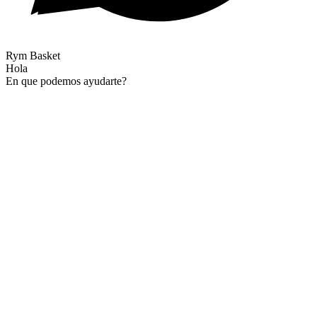
Rym Basket
Hola
En que podemos ayudarte?