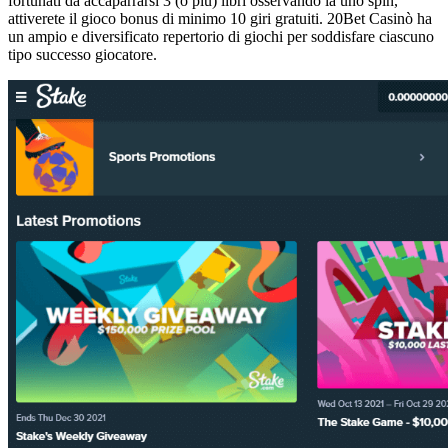
fortunati da accaparrarsi 3 (o più) libri osservando la uno spin,
attiverete il gioco bonus di minimo 10 giri gratuiti. 20Bet Casinò ha
un ampio e diversificato repertorio di giochi per soddisfare ciascuno
tipo successo giocatore.