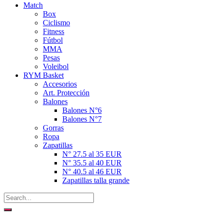
Match
Box
Ciclismo
Fitness
Fútbol
MMA
Pesas
Voleibol
RYM Basket
Accesorios
Art. Protección
Balones
Balones N°6
Balones N°7
Gorras
Ropa
Zapatillas
N° 27.5 al 35 EUR
N° 35.5 al 40 EUR
N° 40.5 al 46 EUR
Zapatillas talla grande