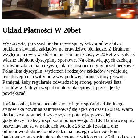
Układ Płatności W 20bet
Wykorzystaj powszednie darmowe spiny, żeby grać w sloty z
brakiem stawiania zakładów na prawdziwe pieniądze. Z Brakiem
względu na owo, w którym miejscu mieszkasz, w 20Bet wyszukasz
własne ulubione dyscypliny sportowe. Na obstawiających czekają
zarówno zdarzenia na żywo, jakim sposobem i typy przedmeczowe.
Pełna lista dyscyplin, wydarzeń i rodzajów zakładów wydaje się
być dostępna na witrynie www po lewej stronie strony głównej.
Pamiętaj, żeby regularnie odwiedzać tę stronę, ponieważ lista
sportów w żadnym wypadku nie zaakceptować przestaje się
powiększać.
Każda osoba, która chce obstawiać i grać spośród arbitralnego
stanowiska powinna zainteresować się apką od czasu 20Bet. Warto
dodać, że aby w pełni wykorzystać potencjał pozostałej
gratyfikacyj, należy użyć kodu bonusowego 2DEP. Darmowe spiny
przyznawane są w pakietach według 25 sztuk i zostaną one
odruchowo dodane do odwiedzenia naszego własnego konta
bankowego w czasie nie zaakceptować większym niż 24h, od czasu