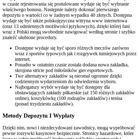
w czasie rejestrowania się postulowane wydaje się być wybranie
właściwego bonusu. Następnie należy dokonać pierwszego
depozytu o wartości co w żadnym wypadku 40 złotych. Dostępna
wydaje się być także polskojęzyczna witryna www internetowa
(oraz 13 odmiennych możliwości językowych), dzięki której fani
wraz z Polski mogą swobodnie nawigować według stronie i szybko
znaleźć ulubione procedury.
Dostępne wydaje się być sporo różnych meczów zarówno
wraz z sportów typowych jak i rozgrywek turniejowych przez
internet.
Ponadto w ostatnim czasie została dodana nowa zakładka,
skrojona stricte pod miłośników gier esportowych.
Twe alternatywy zakładów są nieomal ogromne dzięki
codziennym wydarzeniom do odwiedzenia wyboru.
Najbogatszy wybór wydaje się być dostępny dla
obstawiających zakłady piłkarskie (aż 150 różnych zakładów
online), koszykówkę (100 rodzajów zakładów) i tenisa
(ponad trzydziestu zakładów).
Metody Depozytu I Wypłaty
Dzięki nim, nowi i niezdecydowani zawodnicy, mogą wypróbować
pewne rozrywki kasynowe bezpiecznie. Stronicy hazardowe, które
łączą w sobie możliwość budowania zakładów sportowych i