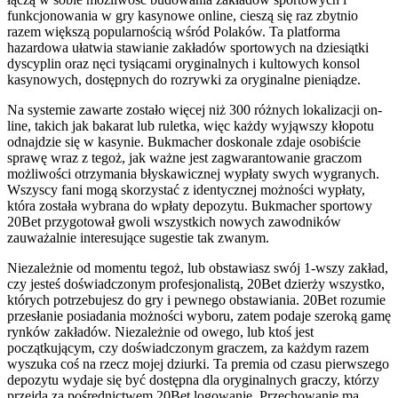
funkcjonowania w gry kasynowe online, cieszą się raz zbytnio
razem większą popularnością wśród Polaków. Ta platforma
hazardowa ułatwia stawianie zakładów sportowych na dziesiątki
dyscyplin oraz nęci tysiącami oryginalnych i kultowych konsol
kasynowych, dostępnych do rozrywki za oryginalne pieniądze.
Na systemie zawarte zostało więcej niż 300 różnych lokalizacji on-
line, takich jak bakarat lub ruletka, więc każdy wyjąwszy kłopotu
odnajdzie się w kasynie. Bukmacher doskonale zdaje osobiście
sprawę wraz z tegoż, jak ważne jest zagwarantowanie graczom
możliwości otrzymania błyskawicznej wypłaty swych wygranych.
Wszyscy fani mogą skorzystać z identycznej możności wypłaty,
która została wybrana do wpłaty depozytu. Bukmacher sportowy
20Bet przygotował gwoli wszystkich nowych zawodników
zauważalnie interesujące sugestie tak zwanym.
Niezależnie od momentu tegoż, lub obstawiasz swój 1-wszy zakład,
czy jesteś doświadczonym profesjonalistą, 20Bet dzierży wszystko,
których potrzebujesz do gry i pewnego obstawiania. 20Bet rozumie
przesłanie posiadania możności wyboru, zatem podaje szeroką gamę
rynków zakładów. Niezależnie od owego, lub ktoś jest
początkującym, czy doświadczonym graczem, za każdym razem
wyszuka coś na rzecz mojej dziurki. Ta premia od czasu pierwszego
depozytu wydaje się być dostępna dla oryginalnych graczy, którzy
przejdą za pośrednictwem 20Bet logowanie. Przechowanie ma