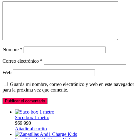
Nombre
*
Correo electrónico
*
Web
Guarda mi nombre, correo electrónico y web en este navegador
para la próxima vez que comente.
Saco box 1 metro
$
69.990
Añadir al carrito