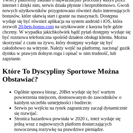
internet i dzięki nim, serwis działa płynnie i bezproblemowo. Gwoli
nowych użytkowników przygotowano również dużo interesujących
bonusów, które ułatwią start i granie na maszynach. Dostępna
wydaje się być również aplikacja na system android i iOS, która
zezwoli
20-bets-bonus.com
na użytkowanie z kasyna byle gdzie
chcemy. W wypadku jakichkolwiek bądź pytań dostępny wydaje się
być rozmowa telefoniczna spośród działem obsługi klienta. Można
skorzystać z czatu na żywo, który dostępny wydaje się być
całodobowo na witrynie. Należy wejść na platformę, nacisnąć guzik
dymku w prawym dolnym rogu i opisać w nim trudność, lub
zapytanie.
Które To Dyscypliny Sportowe Można
Obstawiać?
Ogólnie sprawa biorąc, 20Bet wydaje się być wartym
powierzenia miejscem, dostosowanym do zawodników o
każdym szczeblu umiejętności i budżecie.
Serwis po wejściu na rynek zagraniczny zaczął dynamicznie
się rozwijać.
Stronica hazardowa powstała w 2020 r., toteż wydaje się
jedną wraz z najnowszych platform dostarczających
nowoczesną rozrywkę na prawdziwe pieniądze.