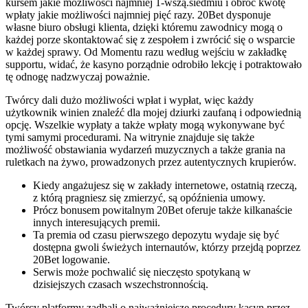
kursem jakie możliwości najmniej 1-wszą.siedmiu i obróć kwotę
wpłaty jakie możliwości najmniej pięć razy. 20Bet dysponuje
własne biuro obsługi klienta, dzięki któremu zawodnicy mogą o
każdej porze skontaktować się z zespołem i zwrócić się o wsparcie
w każdej sprawy. Od Momentu razu według wejściu w zakładkę
supportu, widać, że kasyno porządnie odrobiło lekcję i potraktowało
tę odnogę nadzwyczaj poważnie.
Twórcy dali dużo możliwości wpłat i wypłat, więc każdy
użytkownik winien znaleźć dla mojej dziurki zaufaną i odpowiednią
opcję. Wszelkie wypłaty a także wpłaty mogą wykonywane być
tymi samymi procedurami. Na witrynie znajduje się także
możliwość obstawiania wydarzeń muzycznych a także grania na
ruletkach na żywo, prowadzonych przez autentycznych krupierów.
Kiedy angażujesz się w zakłady internetowe, ostatnią rzeczą,
z którą pragniesz się zmierzyć, są opóźnienia umowy.
Prócz bonusem powitalnym 20Bet oferuje także kilkanaście
innych interesujących premii.
Ta premia od czasu pierwszego depozytu wydaje się być
dostępna gwoli świeżych internautów, którzy przejdą poprzez
20Bet logowanie.
Serwis może pochwalić się nieczęsto spotykaną w
dzisiejszych czasach wszechstronnością.
Twórcy platformy zadbali o najważniejsze procedury kasyn przez