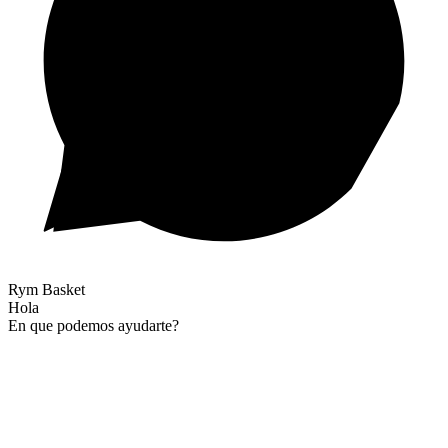
Rym Basket
Hola
En que podemos ayudarte?