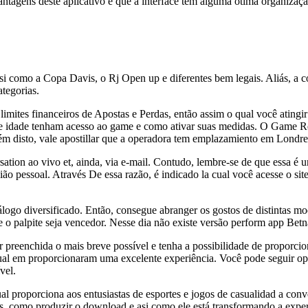
vantagens deste aplicativo é que a interface tem alguma ótima organizaçã
si como a Copa Davis, o Rj Open up e diferentes bem legais. Aliás, a 
tegorias.
 limites financeiros de Apostas e Perdas, então assim o qual você ating
e idade tenham acesso ao game e como ativar suas medidas. O Game Respo
lém disto, vale apostillar que a operadora tem emplazamiento em Londre
ation ao vivo et, ainda, via e-mail. Contudo, lembre-se de que essa é u
 pessoal. Através De essa razão, é indicado la cual você acesse o site 
tálogo diversificado. Então, consegue abranger os gostos de distintas 
se o palpite seja vencedor. Nesse dia não existe versão perform app Be
 preenchida o mais breve possível e tenha a possibilidade de proporcion
al em proporcionaram uma excelente experiência. Você pode seguir oper
vel.
 proporciona aos entusiastas de esportes e jogos de casualidad a conve
os, como produzir o download e asi como ele está transformando a expe