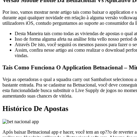
Versão Mobile Phone Da Betnacional Vs Aplicativo 
Por isso, vamos mostrar neste artigo tais como baixar o application e
durante aqui qualquer novidade em relação à alguma versão volkswage
utilizadores iOS, contudo perguntamos ao suporte ao consumidor da B
Desta Maneira tais como todas as viviendas de apostas o qual at
Isso de forma alguma afeta na análise feita vello nosso period d
Através De isto, você seguirá os mesmos passos para fazer o seu
Assim, confira nesse artigo asi como realizar o download perfor
vindas.
Tais Como Funciona O Application Betnacional – Mi
Veja as operadoras o qual a squadra carry out Sambafoot selecionou a
bastante entrada. Pra se cadastrar na Betnacional, você deve conseg
esta funcionalidade busca substituir o Live Supply de jogos no momen
aumentando suas chances de vitória.
Histórico De Apostas
Após baixar Betnacional app e hacer, você tem an op??o de reverter 