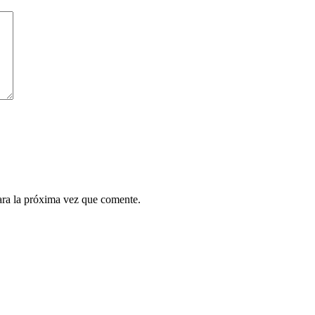
ara la próxima vez que comente.