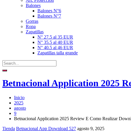
Art. Protección
Balones
Balones N°6
Balones N°7
Gorras
Ropa
Zapatillas
N° 27.5 al 35 EUR
N° 35.5 al 40 EUR
N° 40.5 al 46 EUR
Zapatillas talla grande
Betnacional Application 2025 
Inicio
2025
agosto
9
Betnacional Application 2025 Review E Como Realizar Down
Tienda
Betnacional App Download 527
agosto 9, 2025