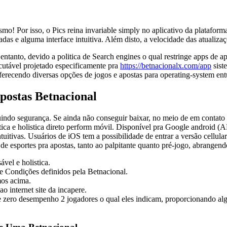
mo! Por isso, o Pics reina invariable simply no aplicativo da platafor
lhadas e alguma interface intuitiva. Além disto, a velocidade das atua
entanto, devido a politica de Search engines o qual restringe apps de ap
cutável projetado especificamente pra
https://betnacionalx.com/app
sist
recendo diversas opções de jogos e apostas para operating-system entus
postas Betnacional
ossuindo segurança. Se ainda não conseguir baixar, no meio de em contat
tica e holistica direto perform móvil. Disponível pra Google android (
tuitivas. Usuários de iOS tem a possibilidade de entrar a versão cellul
de esportes pra apostas, tanto ao palpitante quanto pré-jogo, abrangend
vel e holistica.
e Condições definidos pela Betnacional.
mos acima.
o internet site da incapere.
zero desempenho 2 jogadores o qual eles indicam, proporcionando alg