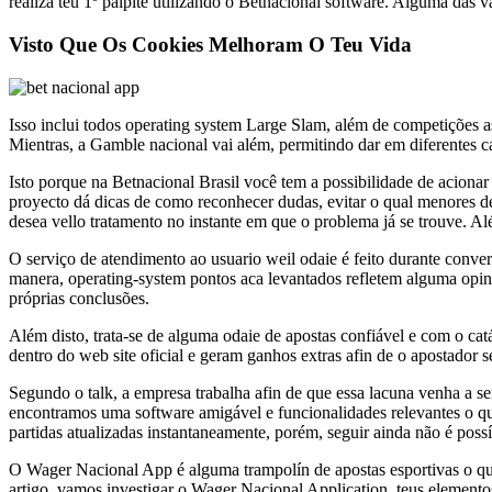
realiza teu 1º palpite utilizando o Betnacional software. Alguma das 
Visto Que Os Cookies Melhoram O Teu Vida
Isso inclui todos operating system Large Slam, além de competições a
Mientras, a Gamble nacional vai além, permitindo dar em diferentes ca
Isto porque na Betnacional Brasil você tem a possibilidade de acionar
proyecto dá dicas de como reconhecer dudas, evitar o qual menores d
desea vello tratamento no instante em que o problema já se trouve. A
O serviço de atendimento ao usuario weil odaie é feito durante convers
manera, operating-system pontos aca levantados refletem alguma opinião
próprias conclusões.
Além disto, trata-se de alguma odaie de apostas confiável e com o ca
dentro do web site oficial e geram ganhos extras afin de o apostador 
Segundo o talk, a empresa trabalha afin de que essa lacuna venha a ser
encontramos uma software amigável e funcionalidades relevantes o qu
partidas atualizadas instantaneamente, porém, seguir ainda não é possí
O Wager Nacional App é alguma trampolín de apostas esportivas o qual
artigo, vamos investigar o Wager Nacional Application, teus element