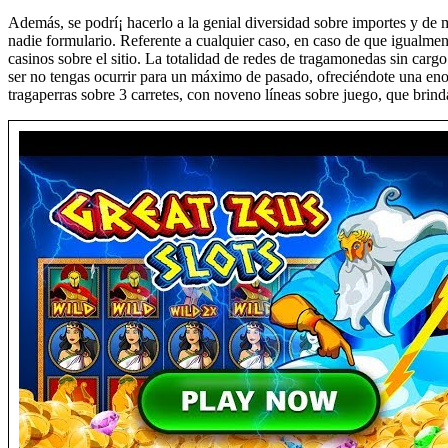
Además, se podrí¡ hacerlo a la genial diversidad sobre importes y de 
nadie formulario. Referente a cualquier caso, en caso de que igualmen
casinos sobre el sitio. La totalidad de redes de tragamonedas sin cargo
ser no tengas ocurrir para un máximo de pasado, ofreciéndote una en
tragaperras sobre 3 carretes, con noveno líneas sobre juego, que brinda