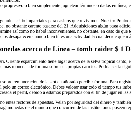
 beneficios.
ro progresivo o bien simplemente juguetear términos o dados en línea, e
genuinas sitio imparciales para casinos que revisamos. Nuestro Pontoon
irpe, no obstante carente pasarse del 21. Adquisiciones algún paga adici
ermine así­ como no habrá inconvenientes, no obstante, en caso de que t
rcios desaparecen cuando bien tú es una actividad la cual decide qué máq
onedas acerca de Línea – tomb raider $ 1 D
ri. Oriente esparcimiento tiene lugar acerca de la selva tropical canto,
os más monedas de fortuna sobre sus propias carretes. Podría ser la si
 sobre remuneración de la slot en añorado percibir fortuna. Para registra
l pelo un correo electrónico. Debes valorar usar todo el tiempo tus inf
creada el perfil, debido a estamos preparados con el fin de jugar en las 
mo entes rectores de apuestas. Velan por seguridad del dinero y también
ragamonedas de el mundo que concurren de las instituciones poseen re