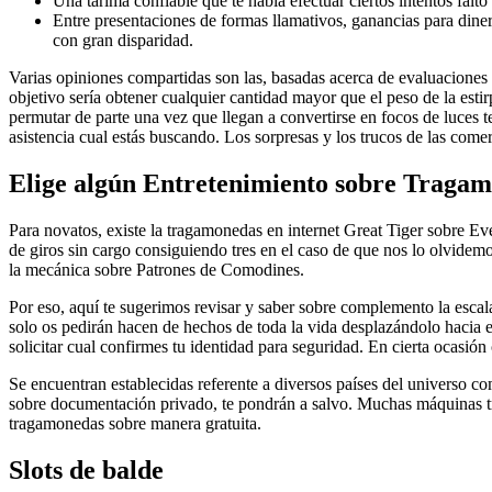
Una tarima confiable que te habla efectuar ciertos intentos falto
Entre presentaciones de formas llamativos, ganancias para dine
con gran disparidad.
Varias opiniones compartidas son las, basadas acerca de evaluaciones 
objetivo serí­a obtener cualquier cantidad mayor que el peso de la est
permutar de parte una vez que llegan a convertirse en focos de luces t
asistencia cual estás buscando. Los sorpresas y los trucos de las come
Elige algún Entretenimiento sobre Tragam
Para novatos, existe la tragamonedas en internet Great Tiger sobre Eve
de giros sin cargo consiguiendo tres en el caso de que nos lo olvidem
la mecánica sobre Patrones de Comodines.
Por eso, aquí te sugerimos revisar y saber sobre complemento la escala
solo os pedirán hacen de hechos de toda la vida desplazándolo hacia e
solicitar cual confirmes tu identidad para seguridad. En cierta ocasión 
Se encuentran establecidas referente a diversos países del universo co
sobre documentación privado, te pondrán a salvo. Muchas máquinas t
tragamonedas sobre manera gratuita.
Slots de balde