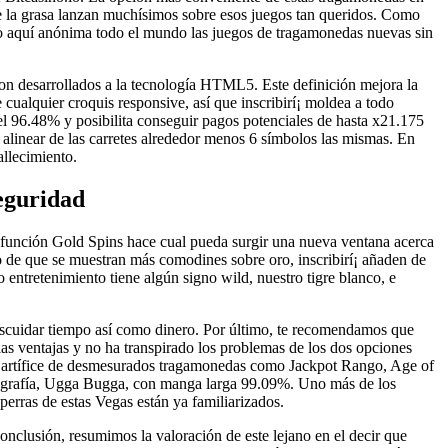
 de la grasa lanzan muchísimos sobre esos juegos tan queridos. Como
o aquí anónima todo el mundo las juegos de tragamonedas nuevas sin
on desarrollados a la tecnología HTML5. Este definición mejora la
cualquier croquis responsive, así que inscribirí¡ moldea a todo
l 96.48% y posibilita conseguir pagos potenciales de hasta x21.175
 alinear de las carretes alrededor menos 6 símbolos las mismas. En
allecimiento.
seguridad
La función Gold Spins hace cual pueda surgir una nueva ventana acerca
aso de que se muestran más comodines sobre oro, inscribirí¡ añaden de
o entretenimiento tiene algún signo wild, nuestro tigre blanco, e
escuidar tiempo así­ como dinero. Por último, te recomendamos que
as ventajas y no ha transpirado los problemas de los dos opciones
ido artífice de desmesurados tragamonedas como Jackpot Rango, Age of
iografía, Ugga Bugga, con manga larga 99.09%. Uno más de los
erras de estas Vegas están ya familiarizados.
onclusión, resumimos la valoración de este lejano en el decir que