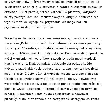
dotyczy bonusów, których wzory w każdej sytuacji są możliwe do
odwiedzenia spełnienia, a otrzymanie bardzo nieskomplikowane. By
otrzymać GGBet premia, przede każdemu w pierwszej kolejności
należy założyć rachunek rozliczeniowy na witrynie, ponieważ bez
tego niemożliwe wydaje się przyznanie własnego bonusu
pięćdziesięciu darmowych spinów.
Wisienką na torcie są opcje bonusowe naszej maszyny, a przede
wszystkim „Koło mnożników”. To możliwość, która może pomnożyć
wygraną aż 10-krotnie, co finalnie zapewnia maksymalną wygraną
w stopniu 800-krotności zapłaty zakładu. Dopiero według spełnieniu
wyżej wymienionych warunków, zawodnicy będą mogli wypłacić
własne wygrane. Dlatego należy dokładnie sprawdzać każde
wytyczne przed aktywacją bonusu, żeby zrozumieć, czy będziesz
mógł je spełnić, żeby później wypłacić własne wygrane pieniądze.
Oceniając opisywane kasyno przez internet, należy niewątpliwie
wspomnieć o odpowiedzialnej pracach ponad produktem, którą się
cechuje. GGBet dokładnie informuje graczy o zasadach pewnego
hazardu, udostępnia kontakty do odwiedzenia stosownych
przedsiębiorstw oraz zezwala na zarządzanie dostępem do konta.