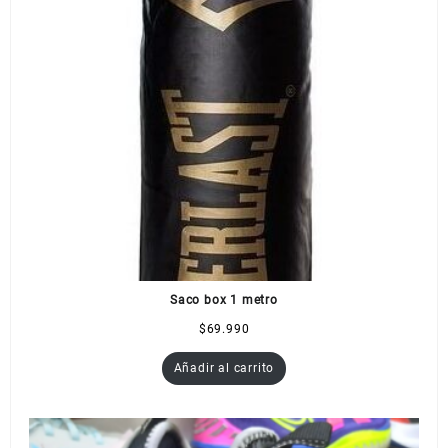
Saco box 1 metro
$
69.990
Añadir al carrito