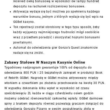
received ówkę bonusową w wysokości ów lampy hundred
depozytu na rachunek rozliczeniowy bonusowe.
Aktywacja wydaje się być możliwa po spełnieniu każdego
warunków bonusu, jednym z których wydaje się być wpis na
GGBet kasyno.
Tok rejestracji został obrobiony w tego typu sposób, żeby
każdy wyjąwszy najmniejszego trudności mógł osobiście
wraz z przedtem poradzić i skorzystać hojnymi bonusami
powitalnymi.
Automat do odwiedzenia gier Gonzo’s Quest znakomicie
nadaje się na zniżki.
Zabawy Stołowe W Naszym Kasynie Online
Tygodniowy nadprogram gwarantuje 100% od depozytu do
odwiedzenia 800 PLN i 25 bezpłatnych zakręceń w produkcji Book
of Rebirth GGBet. Nagrodę w GGBet można aktywowany między
wtorkiem a czwartkiem po złożeniu przechowanie na kwotę 30 PLN.
W wypadku dokonania kilku wpłat w wysokości od czasu
sześcdziesięciu ZŁ każda w ciągu czterdziestu osiem godzin
możemy odebrać równowartość całkowitej wpłaty. GGBet darmowe
spiny z brakiem depozytu również pozwalają graczom dołączyć do
odwiedzenia Gonzalo Pizarro w swoim poszukiwaniu złota w