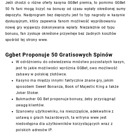
Jeśli chodzi o różne oferty kasyna GGBet premia, to pomimo GGBet
50 fs fani mogą liczyć na bonusy od czasu wpłaty określonej sumy
depozytu. Nadprogram bez depozytu jest to typ nagrody w kasynie
dyskusyjnym, który zapewnia fanom możliwość wypróbowaniu
nowej gry wyjąwszy dokonywania wpłaty. Niezależnie od typu
bonusu, fan zyskuje określone przywileje bez żadnych kosztów
spośród tej strony www.
Ggbet Proponuje 50 Gratisowych Spinów
W odróżnieniu do odwiedzenia mnóstwo pozostałych kasyn,
jest to jakie możliwości wyróżnia GGBet, owo możliwość
zabawy w polskiej złotówce.
Kasyno ma między innymi faktycznie znane gry, jakim
sposobem Sweet Bonanza, Book of Majestic King a także
Joker Stoker.
Bukmacher GG Bet proponuje bonusy, żeby przyciągnąć
uwagę klientów.
Szanowny użytkowniku, na nieszczęście, adekwatnie z
ustawą o grach hazardowych, ta witryna www jest
niedostępna dla użytkowników korzystających wraz z
polskich adresów IP.