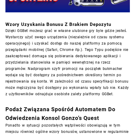
Wzory Uzyskania Bonusu Z Brakiem Depozytu
Dzięki GGBet możesz grać w własne ulubione gry byle gdzie jesteś.
Wystarczy użyć swego urządzenia (niezależnie od czasu systemu
operacyjnego) i uzyskać dostęp do naszej platformy za pomocą
przeglądarki mobilnej (Safari, Chrome itp.). Tego Typu podejście nie
zaakceptować domaga się pobierania dedykowanego aplikacji i
przydzielania stanowiska w pamięci wewnętrznej na rzecz
programów. Nadprogram szyfr promocji na początek bukmacher
wydaje się być dostępny za pośrednictwem określony termin po
rejestrowania się konta. W zależności od czasu specyfikacji bonusu
może mężczyzna być dostępny po wykonaniu wpłaty lub nie. Każdy
z użytkowników odnajduje osobiste zalety platformy GGBet.
Podaż Związana Spośród Automatem Do
Odwiedzenia Konsol Gonzo’s Quest
Ponadto w sytuacji pozostałych wątpliwości obowiązują w tym
miejscu również ogólne wzory bonusów, ustanowione w regulaminie