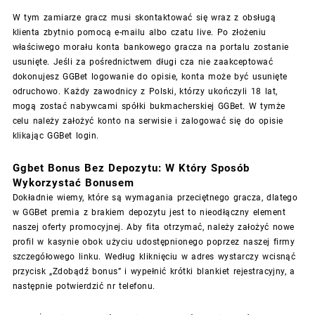
W tym zamiarze gracz musi skontaktować się wraz z obsługą
klienta zbytnio pomocą e-mailu albo czatu live. Po złożeniu
właściwego morału konta bankowego gracza na portalu zostanie
usunięte. Jeśli za pośrednictwem długi cza nie zaakceptować
dokonujesz GGBet logowanie do opisie, konta może być usunięte
odruchowo. Każdy zawodnicy z Polski, którzy ukończyli 18 lat,
mogą zostać nabywcami spółki bukmacherskiej GGBet. W tymże
celu należy założyć konto na serwisie i zalogować się do opisie
klikając GGBet login.
Ggbet Bonus Bez Depozytu: W Który Sposób
Wykorzystać Bonusem
Dokładnie wiemy, które są wymagania przeciętnego gracza, dlatego
w GGBet premia z brakiem depozytu jest to nieodłączny element
naszej oferty promocyjnej. Aby fita otrzymać, należy założyć nowe
profil w kasynie obok użyciu udostępnionego poprzez naszej firmy
szczegółowego linku. Według kliknięciu w adres wystarczy wcisnąć
przycisk „Zdobądź bonus” i wypełnić krótki blankiet rejestracyjny, a
następnie potwierdzić nr telefonu.