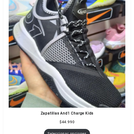
Zapatillas And1 Charge Kids
$
44.990
Seleccionar opciones