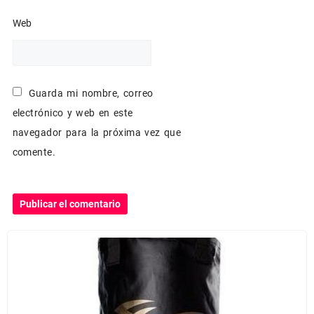
Web
Guarda mi nombre, correo
electrónico y web en este
navegador para la próxima vez que
comente.