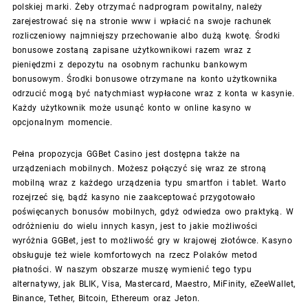
polskiej marki. Żeby otrzymać nadprogram powitalny, należy
zarejestrować się na stronie www i wpłacić na swoje rachunek
rozliczeniowy najmniejszy przechowanie albo dużą kwotę. Środki
bonusowe zostaną zapisane użytkownikowi razem wraz z
pieniędzmi z depozytu na osobnym rachunku bankowym
bonusowym. Środki bonusowe otrzymane na konto użytkownika
odrzucić mogą być natychmiast wypłacone wraz z konta w kasynie.
Każdy użytkownik może usunąć konto w online kasyno w
opcjonalnym momencie.
Pełna propozycja GGBet Casino jest dostępna także na
urządzeniach mobilnych. Możesz połączyć się wraz ze stroną
mobilną wraz z każdego urządzenia typu smartfon i tablet. Warto
rozejrzeć się, bądź kasyno nie zaakceptować przygotowało
poświęcanych bonusów mobilnych, gdyż odwiedza owo praktyką. W
odróżnieniu do wielu innych kasyn, jest to jakie możliwości
wyróżnia GGBet, jest to możliwość gry w krajowej złotówce. Kasyno
obsługuje też wiele komfortowych na rzecz Polaków metod
płatności. W naszym obszarze muszę wymienić tego typu
alternatywy, jak BLIK, Visa, Mastercard, Maestro, MiFinity, eZeeWallet,
Binance, Tether, Bitcoin, Ethereum oraz Jeton.