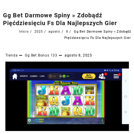
Gg Bet Darmowe Spiny » Zdobądź
Pięćdziesięciu Fs Dla Najlepszych Gier
Inicio
2025
agosto
8
Gg Bet Darmowe Spiny » Zdobądź
Pięćdziesięciu Fs Dla Najlepszych Gier
Tienda
Gg Bet Bonus 133
agosto 8, 2025