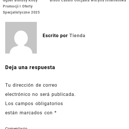
Ggbet Bonusy Kody
Bison Casino Oficjalna Witryna Internetowa
de
Promocji I Oferty
entradas
Specjalistyczne 2025
Escrito por
Tienda
Deja una respuesta
Tu dirección de correo
electrónico no será publicada.
Los campos obligatorios
están marcados con
*
Comentario