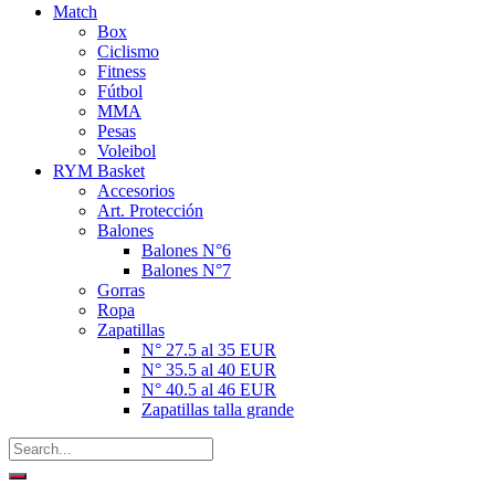
Match
Box
Ciclismo
Fitness
Fútbol
MMA
Pesas
Voleibol
RYM Basket
Accesorios
Art. Protección
Balones
Balones N°6
Balones N°7
Gorras
Ropa
Zapatillas
N° 27.5 al 35 EUR
N° 35.5 al 40 EUR
N° 40.5 al 46 EUR
Zapatillas talla grande